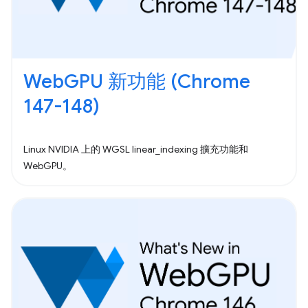
WebGPU 新功能 (Chrome
147-148)
Linux NVIDIA 上的 WGSL linear_indexing 擴充功能和
WebGPU。