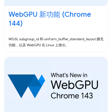
WebGPU 新功能 (Chrome
144)
WGSL subgroup_id 和 uniform_buffer_standard_layout 擴充
功能，以及 WebGPU 在 Linux 上推出。