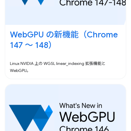
WebGPU の新機能（Chrome
147 ～ 148）
Linux NVIDIA 上の WGSL linear_indexing 拡張機能と
WebGPU。