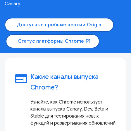
Canary.
Доступные пробные версии Origin
Статус платформы Chrome
open_in_new
web
Какие каналы выпуска
Chrome?
Узнайте, как Chrome использует
каналы выпуска Canary, Dev, Beta и
Stable для тестирования новых
функций и развертывания обновлений.