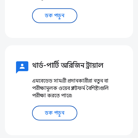
ডক পড়ুন
3p
থার্ড-পার্টি অরিজিন ট্রায়াল
এমবেডেড সামগ্রী প্রদানকারীরা নতুন বা
পরীক্ষামূলক ওয়েব প্ল্যাটফর্ম বৈশিষ্ট্যগুলি
পরীক্ষা করতে পারে৷
ডক পড়ুন