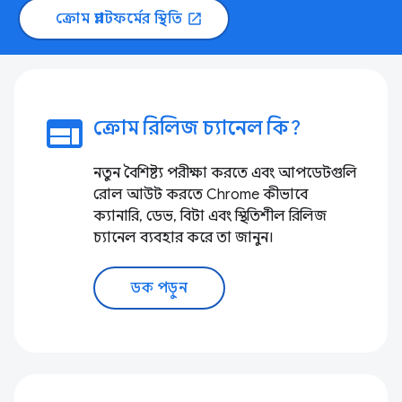
ক্রোম প্ল্যাটফর্মের স্থিতি
open_in_new
web
ক্রোম রিলিজ চ্যানেল কি?
নতুন বৈশিষ্ট্য পরীক্ষা করতে এবং আপডেটগুলি
রোল আউট করতে Chrome কীভাবে
ক্যানারি, ডেভ, বিটা এবং স্থিতিশীল রিলিজ
চ্যানেল ব্যবহার করে তা জানুন।
ডক পড়ুন