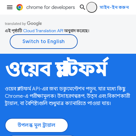
সাইন-ইন করুন
এই পৃষ্ঠাটি
Cloud Translation API
অনুবাদ করেছে।
ওয়েব প্ল্যাটফর্ম
ওয়েব প্ল্যাটফর্ম API-এর জন্য ডকুমেন্টেশন পড়ুন, যার মধ্যে কিছু
Chrome-এ পরীক্ষামূলক। উদাহরণস্বরূপ, উত্স এবং বিকাশকারী
ট্রায়াল, বা বৈশিষ্ট্যগুলি শুধুমাত্র ক্যানারিতে পাওয়া যায়।
উপলব্ধ মূল ট্রায়াল