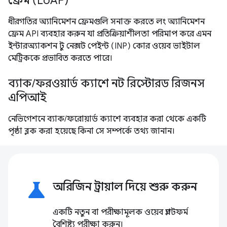
ফ্রেম (LoAF)
ধীরগতির অ্যানিমেশন ফ্রেমগুলি সনাক্ত করতে লং অ্যানিমেশন
ফ্রেম API ব্যবহার করুন যা প্রতিক্রিয়াশীলতা পরিমাপ করে এমন
ইন্টারঅ্যাকশন টু নেক্সট পেইন্ট (INP) কোর ওয়েব ভাইটাল
মেট্রিককে প্রভাবিত করতে পারে।
ব্যাক/ফরওয়ার্ড ক্যাশে নট রিস্টোরড রিজনস
এপিআই
নেভিগেশনে ব্যাক/ফরোয়ার্ড ক্যাশে ব্যবহার করা থেকে একটি
পৃষ্ঠা ব্লক করা হয়েছে কিনা সে সম্পর্কে তথ্য জানান।
science
অরিজিন ট্রায়াল দিয়ে শুরু করুন
একটি নতুন বা পরীক্ষামূলক ওয়েব প্ল্যাটফর্ম
বৈশিষ্ট্য পরীক্ষা করুন।