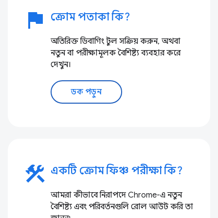
flag
ক্রোম পতাকা কি?
অতিরিক্ত ডিবাগিং টুল সক্রিয় করুন, অথবা
নতুন বা পরীক্ষামূলক বৈশিষ্ট্য ব্যবহার করে
দেখুন।
ডক পড়ুন
construction
একটি ক্রোম ফিঞ্চ পরীক্ষা কি?
আমরা কীভাবে নিরাপদে Chrome-এ নতুন
বৈশিষ্ট্য এবং পরিবর্তনগুলি রোল আউট করি তা