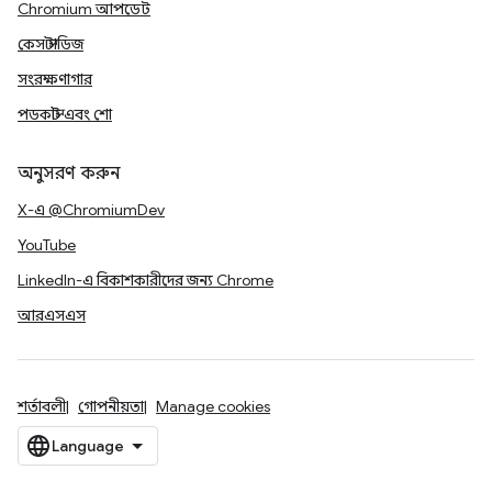
Chromium আপডেট
কেস স্টাডিজ
সংরক্ষণাগার
পডকাস্ট এবং শো
অনুসরণ করুন
X-এ @ChromiumDev
YouTube
LinkedIn-এ বিকাশকারীদের জন্য Chrome
আরএসএস
শর্তাবলী
গোপনীয়তা
Manage cookies