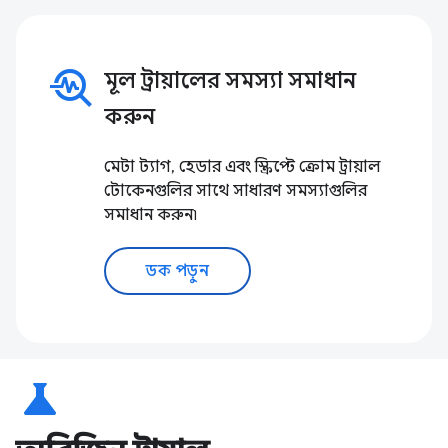
troubleshoot
মূল ট্রায়ালের সমস্যা সমাধান
করুন
মেটা ট্যাগ, হেডার এবং স্ক্রিপ্টে ক্রোম ট্রায়াল
টোকেনগুলির সাথে সাধারণ সমস্যাগুলির
সমাধান করুন৷
ডক পড়ুন
science