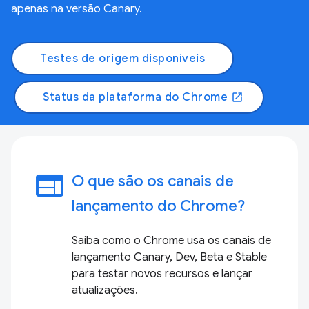
apenas na versão Canary.
Testes de origem disponíveis
Status da plataforma do Chrome
open_in_new
web
O que são os canais de
lançamento do Chrome?
Saiba como o Chrome usa os canais de
lançamento Canary, Dev, Beta e Stable
para testar novos recursos e lançar
atualizações.