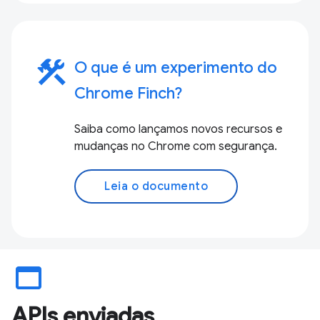
construction
O que é um experimento do
Chrome Finch?
Saiba como lançamos novos recursos e
mudanças no Chrome com segurança.
Leia o documento
web_asset
APIs enviadas