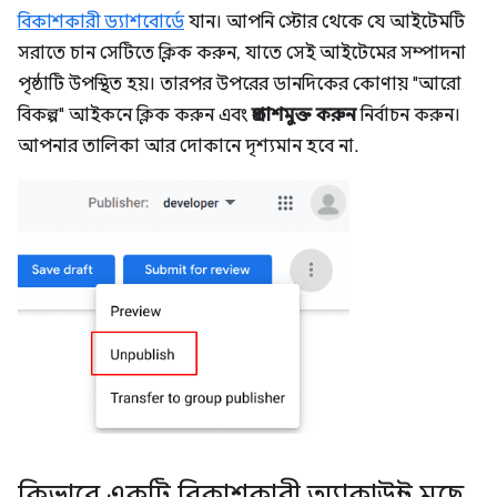
বিকাশকারী ড্যাশবোর্ডে
যান। আপনি স্টোর থেকে যে আইটেমটি
সরাতে চান সেটিতে ক্লিক করুন, যাতে সেই আইটেমের সম্পাদনা
পৃষ্ঠাটি উপস্থিত হয়। তারপর উপরের ডানদিকের কোণায় "আরো
বিকল্প" আইকনে ক্লিক করুন এবং
প্রকাশমুক্ত করুন
নির্বাচন করুন।
আপনার তালিকা আর দোকানে দৃশ্যমান হবে না.
কিভাবে একটি বিকাশকারী অ্যাকাউন্ট মুছে