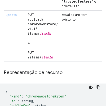
"trusted
Testers"
e
"default"
.
update
PUT
Atualiza um item
/
upload
/
existente.
chromewebstore
/
v1
.
1
/
items
/
item
Id
e
PUT
/
items
/
item
Id
Representação de recurso
{
"kind"
:
"chromewebstore#item"
,
"id"
:
 string
,
"publicKey"
:
 string
,