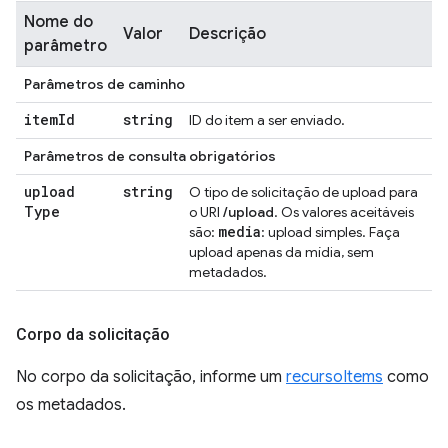
Nome do
Valor
Descrição
parâmetro
Parâmetros de caminho
item
Id
string
ID do item a ser enviado.
Parâmetros de consulta obrigatórios
upload
string
O tipo de solicitação de upload para
Type
o URI
/upload
. Os valores aceitáveis
media
são:
: upload simples. Faça
upload apenas da mídia, sem
metadados.
Corpo da solicitação
No corpo da solicitação, informe um
recursoItems
como
os metadados.