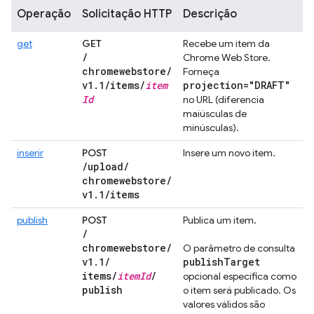
Operação
Solicitação HTTP
Descrição
get
GET
Recebe um item da
/
Chrome Web Store.
chromewebstore
/
Forneça
v1
.
1
/
items
/
item
projection="DRAFT"
Id
no URL (diferencia
maiúsculas de
minúsculas).
inserir
POST
Insere um novo item.
/
upload
/
chromewebstore
/
v1
.
1
/
items
publish
POST
Publica um item.
/
chromewebstore
/
O parâmetro de consulta
v1
.
1
/
publish
Target
items
/
item
Id
/
opcional especifica como
publish
o item será publicado. Os
valores válidos são