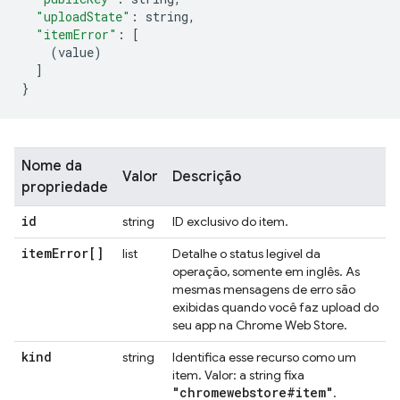
"uploadState"
:
 string
,
"itemError"
:
[
(
value
)
]
}
Nome da
Valor
Descrição
propriedade
id
string
ID exclusivo do item.
item
Error[]
list
Detalhe o status legível da
operação, somente em inglês. As
mesmas mensagens de erro são
exibidas quando você faz upload do
seu app na Chrome Web Store.
kind
string
Identifica esse recurso como um
item. Valor: a string fixa
"chromewebstore#item"
.