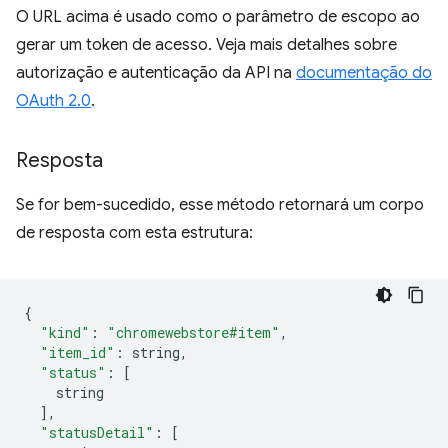
O URL acima é usado como o parâmetro de escopo ao
gerar um token de acesso. Veja mais detalhes sobre
autorização e autenticação da API na
documentação do
OAuth 2.0
.
Resposta
Se for bem-sucedido, esse método retornará um corpo
de resposta com esta estrutura:
{
"kind"
:
"chromewebstore#item"
,
"item_id"
:
 string
,
"status"
:
[
    string
],
"statusDetail"
:
[