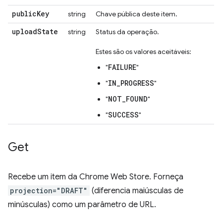
public
Key
string
Chave pública deste item.
upload
State
string
Status da operação.
Estes são os valores aceitáveis:
FAILURE
"
"
IN_PROGRESS
"
"
NOT_FOUND
"
"
SUCCESS
"
"
Get
Recebe um item da Chrome Web Store. Forneça
projection="DRAFT"
(diferencia maiúsculas de
minúsculas) como um parâmetro de URL.