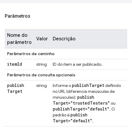
Parâmetros
Nome do
Valor
Descrição
parâmetro
Parâmetros de caminho
item
Id
string
ID do item a ser publicado.
Parâmetros de consulta opcionais
publish
publish
Target
string
Informe o
definido
Target
no URL (diferencia maiúsculas de
publish
minúsculas):
Target="trusted
Testers"
ou
publish
Target="default"
. O
publish
padrão é
Target="default"
.