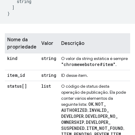
    string
]
}
Nome da
Valor
Descrição
propriedade
kind
string
O valor da string estática é sempre
"chromewebstore#item"
.
item
_
id
string
ID desse item.
status[]
list
O código de status desta
operação de publicação. Ela pode
conter vários elementos da
OK
NOT
_
seguinte lista:
,
AUTHORIZED
INVALID
_
,
DEVELOPER
DEVELOPER
_
NO
_
,
OWNERSHIP
DEVELOPER
_
,
SUSPENDED
ITEM
_
NOT
_
FOUND
,
,
ITEM
_
PENDING
_
REVIEW
ITEM
_
,