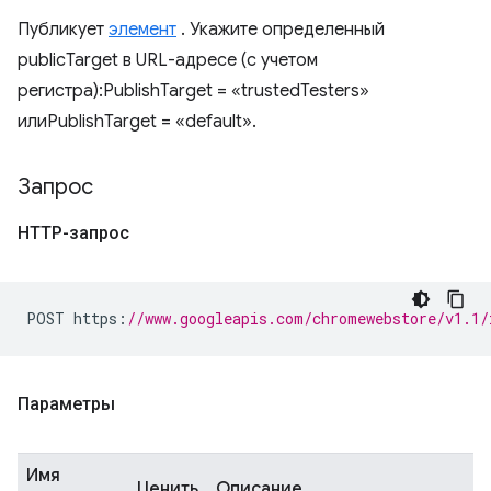
Публикует
элемент
. Укажите определенный
publicTarget в URL-адресе (с учетом
регистра):PublishTarget = «trustedTesters»
илиPublishTarget = «default».
Запрос
HTTP-запрос
POST https
:
//www.googleapis.com/chromewebstore/v1.1/
Параметры
Имя
Ценить
Описание