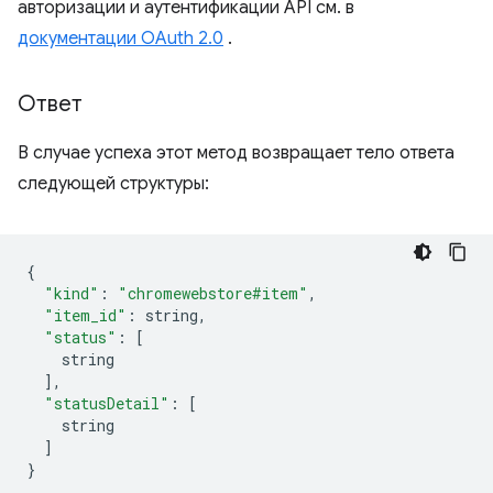
авторизации и аутентификации API см. в
документации OAuth 2.0
.
Ответ
В случае успеха этот метод возвращает тело ответа
следующей структуры:
{
"kind"
:
"chromewebstore#item"
,
"item_id"
:
 string
,
"status"
:
[
    string
],
"statusDetail"
:
[
    string
]
}