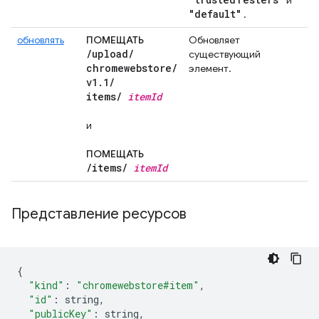
и
"default"
.
обновлять
ПОМЕЩАТЬ
Обновляет
/
upload
/
существующий
chromewebstore
/
элемент.
v1
.
1
/
items
/
item
Id
и
ПОМЕЩАТЬ
/
items
/
item
Id
Представление ресурсов
{
"kind"
:
"chromewebstore#item"
,
"id"
:
 string
,
"publicKey"
:
 string
,