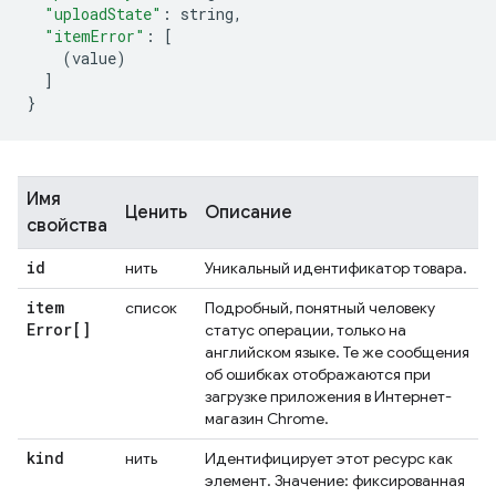
"uploadState"
:
 string
,
"itemError"
:
[
(
value
)
]
}
Имя
Ценить
Описание
свойства
id
нить
Уникальный идентификатор товара.
item
список
Подробный, понятный человеку
Error[]
статус операции, только на
английском языке. Те же сообщения
об ошибках отображаются при
загрузке приложения в Интернет-
магазин Chrome.
kind
нить
Идентифицирует этот ресурс как
элемент. Значение: фиксированная