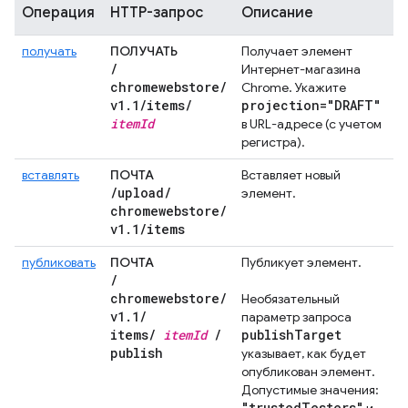
Операция
HTTP-запрос
Описание
получать
ПОЛУЧАТЬ
Получает элемент
/
Интернет-магазина
chromewebstore
/
Chrome. Укажите
v1
.
1
/
items
/
projection="DRAFT"
item
Id
в URL-адресе (с учетом
регистра).
вставлять
ПОЧТА
Вставляет новый
/
upload
/
элемент.
chromewebstore
/
v1
.
1
/
items
публиковать
ПОЧТА
Публикует элемент.
/
chromewebstore
/
Необязательный
v1
.
1
/
параметр запроса
items
/
item
Id
/
publish
Target
publish
указывает, как будет
опубликован элемент.
Допустимые значения:
"trusted
Testers"