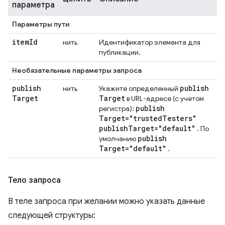
параметра
Параметры пути
item
Id
нить
Идентификатор элемента для
публикации.
Необязательные параметры запроса
publish
publish
нить
Укажите определенный
Target
Target
в URL-адресе (с учетом
publish
регистра):
Target="trusted
Testers"
publish
Target="default"
. По
publish
умолчанию
Target="default"
.
Тело запроса
В теле запроса при желании можно указать данные
следующей структуры: