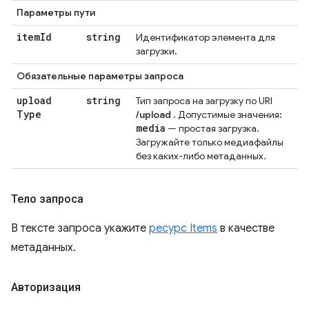
Параметры пути
item
Id
string
Идентификатор элемента для
загрузки.
Обязательные параметры запроса
upload
string
Тип запроса на загрузку по URI
Type
/upload
. Допустимые значения:
media
— простая загрузка.
Загружайте только медиафайлы
без каких-либо метаданных.
Тело запроса
В тексте запроса укажите
ресурс Items
в качестве
метаданных.
Авторизация