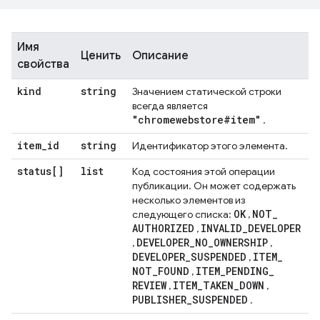
Имя
Ценить
Описание
свойства
kind
string
Значением статической строки
всегда является
"chromewebstore#item"
.
item
_
id
string
Идентификатор этого элемента.
status[]
list
Код состояния этой операции
публикации. Он может содержать
несколько элементов из
OK
NOT
_
следующего списка:
,
AUTHORIZED
INVALID
_
DEVELOPER
,
DEVELOPER
_
NO
_
OWNERSHIP
,
,
DEVELOPER
_
SUSPENDED
ITEM
_
,
NOT
_
FOUND
ITEM
_
PENDING
_
,
REVIEW
ITEM
_
TAKEN
_
DOWN
,
,
PUBLISHER
_
SUSPENDED
.