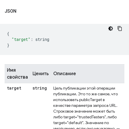
JSON
{
"target"
:
 string
}
Имя
Ценить
Описание
свойства
target
string
Цель публикации этой операции
публикации. Это то же самое, что
использовать publicTarget в
качестве параметра запроса URL.
Строковое значение может быть
либо target="trustedTesters", либо
target="default". Значение по
умолчанию, если оно не указано, —