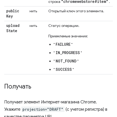
"chromewebstore#item"
строка
.
public
нить
Открытый ключ этого элемента.
Key
upload
нить
Статус операции.
State
Приемлемые значения:
FAILURE
"
"
IN_PROGRESS
"
"
NOT_FOUND
"
"
SUCCESS
"
"
Получать
Получает элемент Интернет-магазина Chrome.
Укажите
projection="DRAFT"
(с учетом регистра) в
качестве параметра URL.