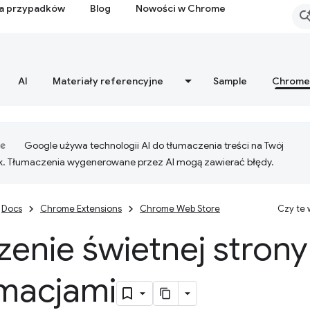
ia przypadków
Blog
Nowości w Chrome
AI
Materiały referencyjne
Sample
Chrome
Google używa technologii AI do tłumaczenia treści na Twój
k. Tłumaczenia wygenerowane przez AI mogą zawierać błędy.
Docs
Chrome Extensions
Chrome Web Store
Czy te
enie świetnej strony
rmacjami