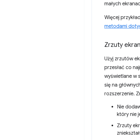
małych ekranac
Więcej przykła
metodami dotyc
Zrzuty ekra
Użyj zrzutów ek
przesłać co na
wyświetlane w s
się na głównych
rozszerzenie. Z
Nie dodaw
który nie
Zrzuty ek
zniekszta