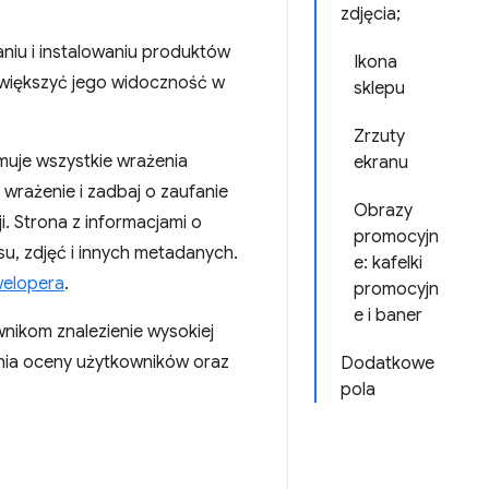
zdjęcia;
iu i instalowaniu produktów
Ikona
 zwiększyć jego widoczność w
sklepu
Zrzuty
muje wszystkie wrażenia
ekranu
 wrażenie i zadbaj o zaufanie
Obrazy
i. Strona z informacjami o
promocyjn
su, zdjęć i innych metadanych.
e: kafelki
welopera
.
promocyjn
e i baner
wnikom znalezienie wysokiej
ędnia oceny użytkowników oraz
Dodatkowe
pola