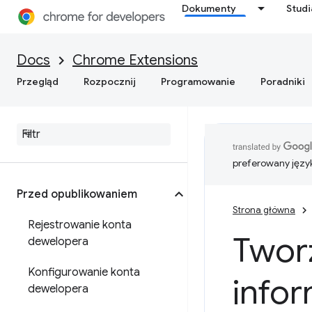
Dokumenty
Stud
Docs
Chrome Extensions
Przegląd
Rozpocznij
Programowanie
Poradniki
preferowany języ
Przed opublikowaniem
Strona główna
Rejestrowanie konta
Tworz
dewelopera
Konfigurowanie konta
info
dewelopera