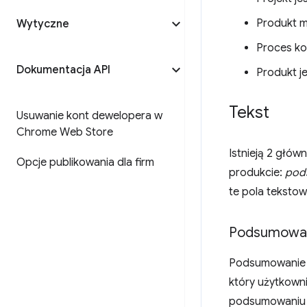
Produkt m
Wytyczne
Proces kon
Dokumentacja API
Produkt je
Tekst
Usuwanie kont dewelopera w
Chrome Web Store
Istnieją 2 głów
Opcje publikowania dla firm
produkcie:
pod
te pola tekstow
Podsumowan
Podsumowanie z
który użytkowni
podsumowaniu u