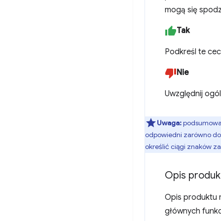
mogą się spodz
Tak
Podkreśl te ce
Nie
Uwzględnij ogóln
Uwaga:
podsumowani
odpowiedni zarówno do i
określić ciągi znaków za
Opis produk
Opis produktu 
głównych funkc