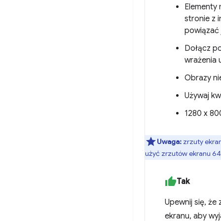
Elementy 
stronie z 
powiązać 
Dołącz pom
wrażenia 
Obrazy ni
Używaj kw
1280 x 800
Uwaga:
zrzuty ekran
użyć zrzutów ekranu 640
Tak
Upewnij się, że
ekranu, aby wyja