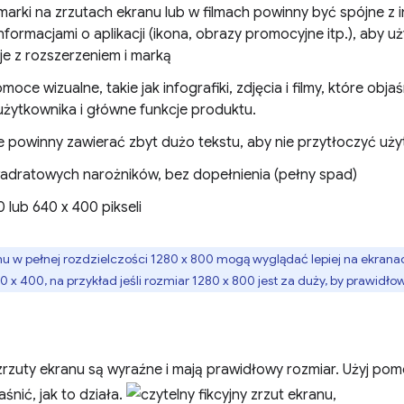
marki na zrzutach ekranu lub w filmach powinny być spójne z 
informacjami o aplikacji (ikona, obrazy promocyjne itp.), aby 
je z rozszerzeniem i marką
oce wizualne, takie jak infografiki, zdjęcia i filmy, które objaś
użytkownika i główne funkcje produktu.
e powinny zawierać zbyt dużo tekstu, aby nie przytłoczyć uż
adratowych narożników, bez dopełnienia (pełny spad)
 lub 640 x 400 pikseli
u w pełnej rozdzielczości 1280 x 800 mogą wyglądać lepiej na ekrana
 x 400, na przykład jeśli rozmiar 1280 x 800 jest za duży, by prawidło
 zrzuty ekranu są wyraźne i mają prawidłowy rozmiar. Użyj po
śnić, jak to działa.