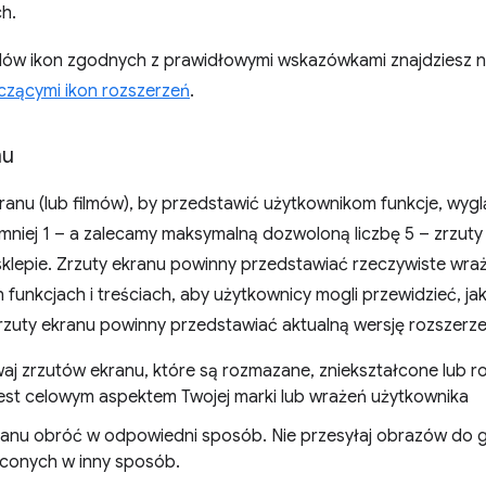
h.
dów ikon zgodnych z prawidłowymi wskazówkami znajdziesz n
zącymi ikon rozszerzeń
.
nu
ranu (lub filmów), by przedstawić użytkownikom funkcje, wygl
jmniej 1 – a zalecamy maksymalną dozwoloną liczbę 5 – zrzut
klepie. Zrzuty ekranu powinny przedstawiać rzeczywiste wraż
 funkcjach i treściach, aby użytkownicy mogli przewidzieć, j
rzuty ekranu powinny przedstawiać aktualną wersję rozszerze
aj zrzutów ekranu, które są rozmazane, zniekształcone lub r
 jest celowym aspektem Twojej marki lub wrażeń użytkownika
ranu obróć w odpowiedni sposób. Nie przesyłaj obrazów do g
łconych w inny sposób.