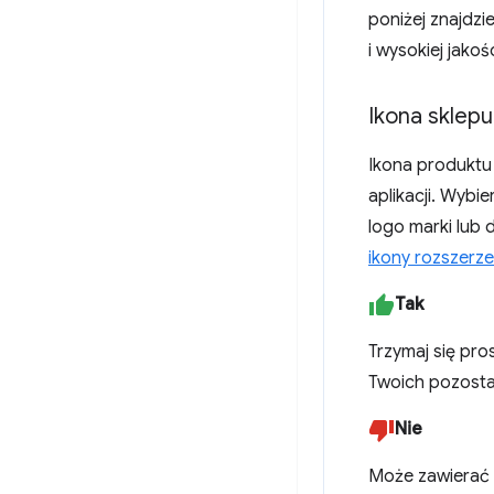
poniżej znajdzi
i wysokiej jakośc
Ikona sklepu
Ikona produktu 
aplikacji. Wybi
logo marki lub 
ikony rozszerze
Tak
Trzymaj się pro
Twoich pozost
Nie
Może zawierać 