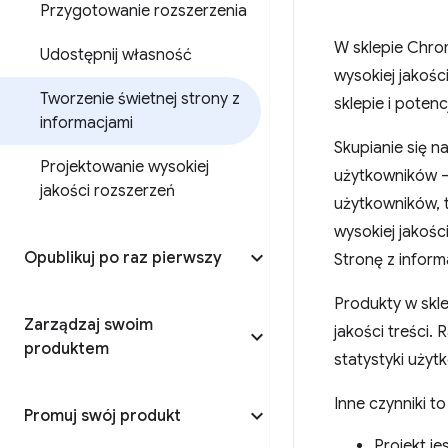
Przygotowanie rozszerzenia
W sklepie Chro
Udostępnij własność
wysokiej jakośc
Tworzenie świetnej strony z
sklepie i poten
informacjami
Skupianie się n
Projektowanie wysokiej
użytkowników – 
jakości rozszerzeń
użytkowników, t
wysokiej jakośc
Opublikuj po raz pierwszy
Stronę z inform
Produkty w skle
Zarządzaj swoim
jakości treści.
produktem
statystyki użyt
Inne czynniki to 
Promuj swój produkt
Projekt je