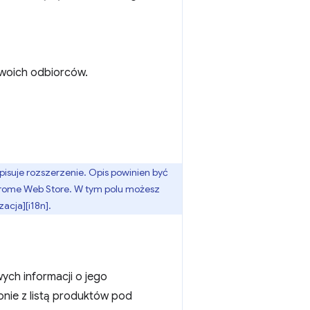
Twoich odbiorców.
isuje rozszerzenie. Opis powinien być
Chrome Web Store. W tym polu możesz
acja][i18n].
ych informacji o jego
onie z listą produktów pod