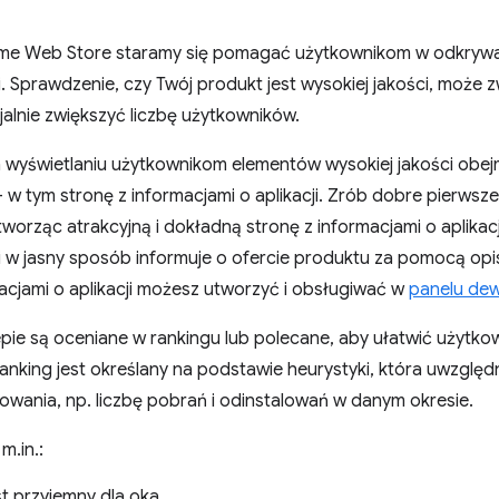
me Web Store staramy się pomagać użytkownikom w odkrywan
i. Sprawdzenie, czy Twój produkt jest wysokiej jakości, może
cjalnie zwiększyć liczbę użytkowników.
a wyświetlaniu użytkownikom elementów wysokiej jakości obej
w tym stronę z informacjami o aplikacji. Zrób dobre pierwsze
worząc atrakcyjną i dokładną stronę z informacjami o aplikacj
i w jasny sposób informuje o ofercie produktu za pomocą opi
acjami o aplikacji możesz utworzyć i obsługiwać w
panelu de
pie są oceniane w rankingu lub polecane, aby ułatwić użytko
 Ranking jest określany na podstawie heurystyki, która uwzgl
kowania, np. liczbę pobrań i odinstalowań w danym okresie.
m.in.:
st przyjemny dla oka.