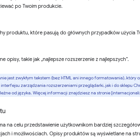
iewać po Twoim produkcie.
chy produktu, które pasują do głównych przypadków użycia 
e opisy, takie jak „najlepsze rozszerzenie z najlepszych”.
e jest zwykłym tekstem (bez HTML ani innego formatowania), który op
nterfejsu zarządzania rozszerzeniami przeglądarki, jak i do sklepu 
leżne od języka. Więcej informacji znajdziesz na stronie [internacjonaliz
tu
ma na celu przedstawienie użytkownikom bardziej szczegółow
jach i możliwościach. Opisy produktów są wyświetlane na str