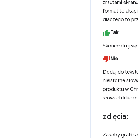
zrzutami ekranu
format to akapi
dlaczego to prz
Tak
Skoncentruj się
Nie
Dodaj do tekstu
nieistotne sło
produktu w Chr
słowach kluczo
zdjęcia;
Zasoby graficzn