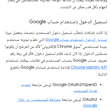
ووظائف مفيدة. يجب أن تساعد اللوحة الجانبية المستخدمين في إنجاز
المهام بأقل قدر ممكن من التشتت.
تسجيل الدخول باستخدام حساب Google
إذا كانت إضافتك تتطلّب تسجيل دخول المستخدم، ننصحك بتفعيل ميزة
تسجيل الدخول باستخدام حساب Google
التي تقدّم تجربة مستخدم
جيدة لمستخدمي "سوق Chrome الإلكتروني" لأنّه من المرجّح أن يكونوا
مسجِّلين الدخول. إذا كان لديك نظام تسجيل دخول، فكّر في ربط رقم
تعريف حساب Google بحساب المستخدم في نظامك. يمكنك استخدام
Chrome Identity API
لإتاحة استخدام حسابات Google بالطرق
التالية:
Google OAuth2/OpenID: يُرجى مراجعة
تحديد
هوية المستخدم
.
OAuth2: يُرجى مراجعة
مصادقة المستخدمين من خلال
.
Google