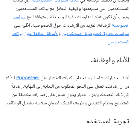
ويجب أن تكشف الإضافة في
علامة التبويب "الخصوصية"
عن بيانات
المستخدمين التي ستجمعها وكيفية التعامل مع بيانات المستخدمين.
ويجب أن تكون هذه المعلومات دقيقة ومحدّثة ومتوافقة مع
سياسة
خصوصية
الإضافة. لمزيد من الإرشادات حول الخصوصية، اطّلع على
سياسات حماية خصوصية المستخدمين
و
الأسئلة الشائعة حول بيانات
المستخدمين
.
الأداء والوظائف
أضف اختبارات شاملة باستخدام مكتبات الاختبار مثل
Puppeteer
للتأكد
من أن إضافتك تعمل على النحو المطلوب من البداية إلى النهاية. إضافةً
إلى ذلك، ننصحك بإجراء اختبار يدوي شامل على إصدارات مختلفة من
المتصفح ونظام التشغيل وظروف الشبكة لضمان سلاسة تشغيل الوظائف.
تجربة المستخدم