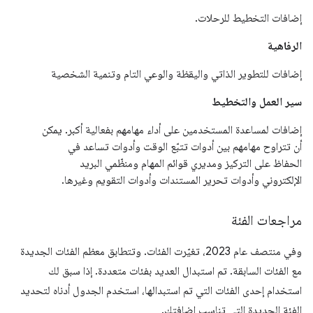
إضافات التخطيط للرحلات.
الرفاهية
إضافات للتطوير الذاتي واليقظة والوعي التام وتنمية الشخصية
سير العمل والتخطيط
إضافات لمساعدة المستخدمين على أداء مهامهم بفعالية أكبر. يمكن
أن تتراوح مهامهم بين أدوات تتبّع الوقت وأدوات تساعد في
الحفاظ على التركيز ومديري قوائم المهام ومنظّمي البريد
الإلكتروني وأدوات تحرير المستندات وأدوات التقويم وغيرها.
مراجعات الفئة
وفي منتصف عام 2023، تغيّرت الفئات. وتتطابق معظم الفئات الجديدة
مع الفئات السابقة. تم استبدال العديد بفئات متعددة. إذا سبق لك
استخدام إحدى الفئات التي تم استبدالها، استخدم الجدول أدناه لتحديد
الفئة الجديدة التي تناسب إضافتك.