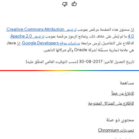
إنّ محتوى هذه الصفحة مرخّص بموجب
ترخيص Creative Commons Attribution
4.0‏
ما لم يُنصّ على خلاف ذلك، ونماذج الرموز مرخّصة بموجب
ترخيص Apache 2.0‏
.
للاطّلاع على التفاصيل، يُرجى مراجعة
سياسات موقع Google Developers‏
. إنّ Java
هي علامة تجارية مسجَّلة لشركة Oracle و/أو شركائها التابعين.
تاريخ التعديل الأخير: 2017-08-30 (حسب التوقيت العالمي المتفَّق عليه)
مساهمة
الإبلاغ عن خطأ
الاطّلاع على المشاكل المفتوحة
محتوى ذو صلة
تحديثات Chromium