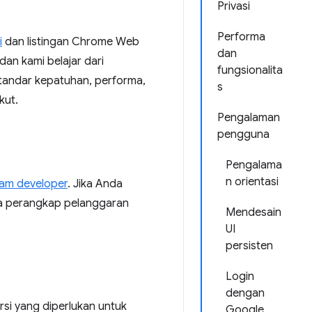
Privasi
Performa
i
dan listingan Chrome Web
dan
an kami belajar dari
fungsionalita
tandar kepatuhan, performa,
s
kut.
Pengalaman
pengguna
Pengalama
n orientasi
ram developer
. Jika Anda
pa perangkap pelanggaran
Mendesain
UI
persisten
Login
dengan
si yang diperlukan untuk
Google