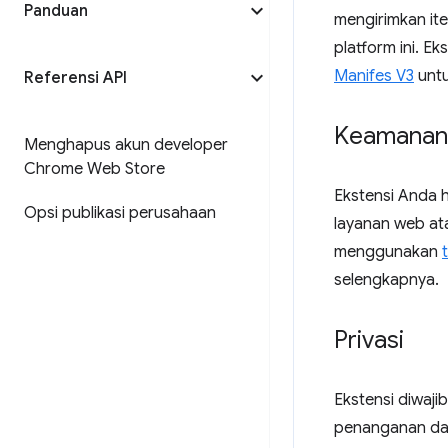
Panduan
mengirimkan it
platform ini. E
Manifes V3
untu
Referensi API
Keamanan
Menghapus akun developer
Chrome Web Store
Ekstensi Anda 
Opsi publikasi perusahaan
layanan web at
menggunakan
selengkapnya.
Privasi
Ekstensi diwaj
penanganan dat