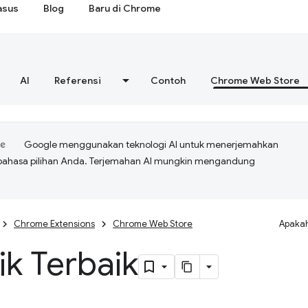
asus
Blog
Baru di Chrome
AI
Referensi
Contoh
Chrome Web Store
Google menggunakan teknologi AI untuk menerjemahkan
bahasa pilihan Anda. Terjemahan AI mungkin mengandung
Chrome Extensions
Chrome Web Store
Apakah
ik Terbaik