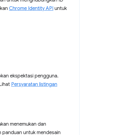
ngkan untuk menghubungkan ID
akan
Chrome Identity API
untuk
pkan ekspektasi pengguna.
Lihat
Persyaratan listingan
g akan menemukan dan
 panduan untuk mendesain