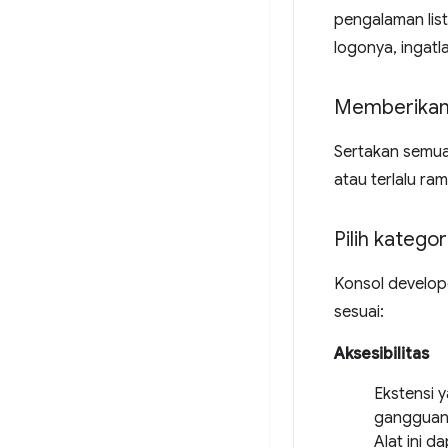
pengalaman list
logonya, ingatl
Memberikan
Sertakan semu
atau terlalu ra
Pilih katego
Konsol develop
sesuai:
Aksesibilitas
Ekstensi 
gangguan 
Alat ini d