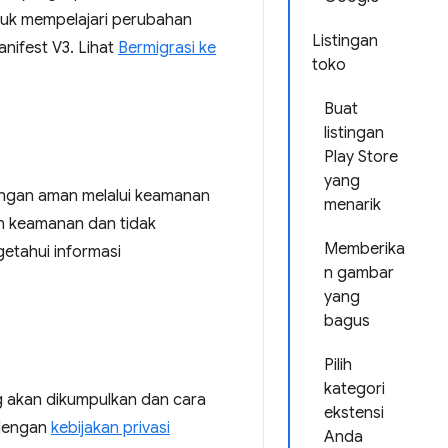
uk mempelajari perubahan
Listingan
nifest V3. Lihat
Bermigrasi ke
toko
Buat
listingan
Play Store
yang
engan aman melalui keamanan
menarik
n keamanan dan tidak
Memberika
etahui informasi
n gambar
yang
bagus
Pilih
kategori
 akan dikumpulkan dan cara
ekstensi
 dengan
kebijakan privasi
Anda