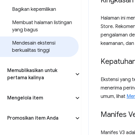
Ringkasan
Bagikan kepemilikan
Halaman ini m
Membuat halaman listingan
Store. Rekomend
yang bagus
pengalaman dev
Mendesain ekstensi
keamanan, dan 
berkualitas tinggi
Kepatuha
Memublikasikan untuk
pertama kalinya
Ekstensi yang 
menerima perin
umum, lihat
Mem
Mengelola item
Manifes Ve
Promosikan item Anda
Manifes V3 adal