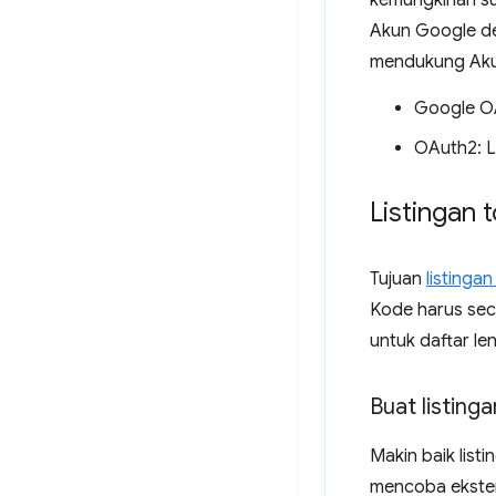
kemungkinan su
Akun Google d
mendukung Akun
Google O
OAuth2: L
Listingan 
Tujuan
listinga
Kode harus seca
untuk daftar le
Buat listing
Makin baik lis
mencoba ekste