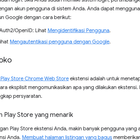
dah login. Jika Anda sudah memiliki sistem login, pertimba
engan akun pengguna di sistem Anda. Anda dapat menggun
 Google dengan cara berikut:
Auth2/OpenID: Lihat
Mengidentifikasi Pengguna
.
ihat
Mengautentikasi pengguna dengan Google
.
toko
n Play Store Chrome Web Store
ekstensi adalah untuk meneta
ra eksplisit mengomunikasikan apa yang dilakukan ekstensi. 
ngkap persyaratan.
an Play Store yang menarik
tingan Play Store ekstensi Anda, makin banyak pengguna yan
nsi Anda.
Membuat halaman listingan yang bagus
memberikan