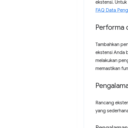
ekstensi. Untuk
FAQ Data Pen
Performa d
Tambahkan peng
ekstensi Anda b
melakukan pengu
memastikan fung
Pengalam
Rancang ekste
yang sederhana,
Pengalaman 