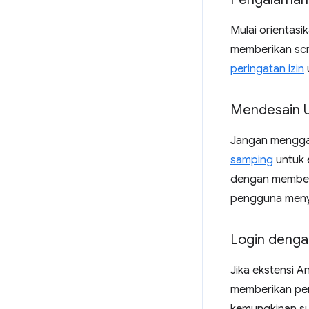
Mulai orientas
memberikan scre
peringatan izin
Mendesain U
Jangan menggan
samping
untuk 
dengan memberi
pengguna menye
Login deng
Jika ekstensi 
memberikan pe