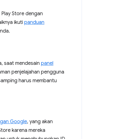
 Play Store dengan
iknya ikuti
panduan
Anda.
a, saat mendesain
panel
laman penjelajahan pengguna
l samping harus membantu
ngan Google
, yang akan
tore karena mereka