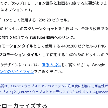
では、次のプロモーション画像と動画を指定する必要がありま
ルはオプションです。
イコン
として使用する 128x128 ピクセル。
x 800 ピクセルの
スクリーンショット
を 1 枚以上、合計 5 枚ま
の機能を紹介する
YouTube 動画
へのリンク。
ロモーション タイル
として使用する 440x280 ピクセルの PNG
プロモーション タイル
として使用する 1,400x560 ピクセルの 
のデザインについては、
画像の提供
をご覧ください。Googl
ングのガイドライン
をご覧ください。
質は、Chrome ウェブストアでのアイテムの注目度に影響する可能性
スト] と [Chrome ウェブストアで見つけてもらいやすくする][discov
をローカライズする