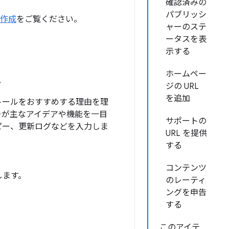
確認済みの
パブリッシ
の作成
をご覧ください。
ャーのステ
ータスを表
示する
ホームペー
。
ジの URL
を追加
トールをおすすめする理由を理
ーが主なアイデアや機能を一目
サポートの
ピー、更新ログなどを入力しま
URL を提供
する
コンテンツ
します。
のレーティ
ングを申告
する
このアイテ