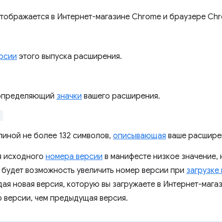
тображается в Интернет-магазине Chrome и браузере Chr
рсии
этого выпуска расширения.
 определяющий
значки
вашего расширения.
"
линой не более 132 символов,
описывающая
ваше расшире
я исходного
номера версии
в манифесте низкое значение, н
с будет возможность увеличить номер версии при
загрузке
дая новая версия, которую вы загружаете в Интернет-мага
 версии, чем предыдущая версия.