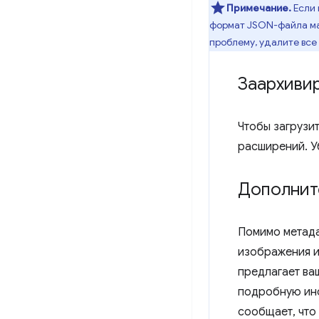
Примечание.
Если 
формат JSON-файла ман
проблему, удалите все
Заархиви
Чтобы загрузи
расширений. У
Дополните
Помимо метада
изображения и
предлагает ва
подробную инф
сообщает, что