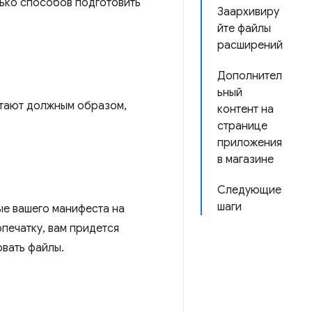
лько способов подготовить
Заархивиру
йте файлы
расширений
Дополнител
ьный
отают должным образом,
контент на
странице
приложения
в магазине
Следующие
шаги
ые вашего манифеста на
опечатку, вам придется
овать файлы.