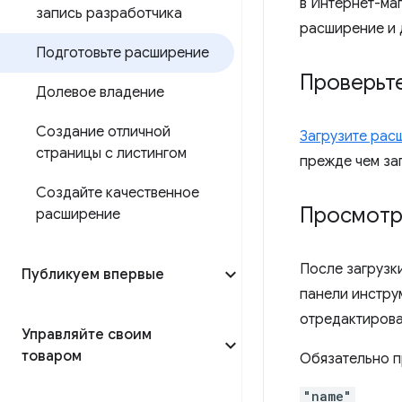
в Интернет-ма
запись разработчика
расширение и 
Подготовьте расширение
Проверьт
Долевое владение
Создание отличной
Загрузите рас
страницы с листингом
прежде чем за
Создайте качественное
Просмотр
расширение
После загрузк
Публикуем впервые
панели инструм
отредактирова
Управляйте своим
товаром
Обязательно п
"name"