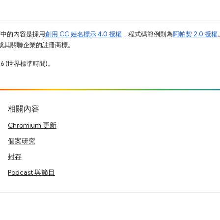
面中的內容是採用
創用 CC 姓名標示 4.0 授權
，程式碼範例則為
阿帕契 2.0 授權
e 和/或其關聯企業的註冊商標。
16 (世界標準時間)。
相關內容
Chromium 更新
個案研究
封存
Podcast 與節目