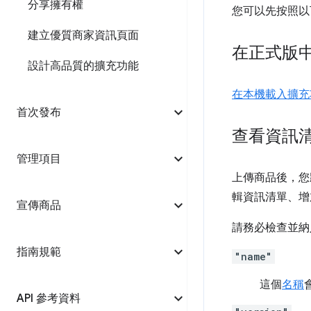
分享擁有權
您可以先按照以
建立優質商家資訊頁面
在正式版
設計高品質的擴充功能
在本機載入擴充
首次發布
查看資訊
管理項目
上傳商品後，您
輯資訊清單、增
宣傳商品
請務必檢查並納
指南規範
"name"
這個
名稱
API 參考資料