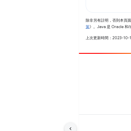
除非另有註明，否則本頁
策
》。Java 是 Oracl
上次更新時間：2023-10-
提供相片
提報錯誤
查看已知問題
條款
隱私權
Manage cookies