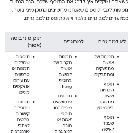
כשאתם שוקלים איך לדרג את התוסף שלכם, הנה הנחיות
נוספות לגבי תוספים שאנחנו מחשיבים כתוכן מיני בוטה,
כמיועדים למבוגרים בלבד ולא כתוספים למבוגרים.
תוכן מיני בוטה
לא למבוגרים
למבוגרים
(אסור)
תמונות של
תמונות
תוספים
אנשים
תקריב של
שכוללים
מתנשקים
אנשים
תמונות או
ומתחבקים
לבושים
סרטונים
בחוטיני
עם עירום
תוסף
Thong
או אקטים
היכרויות
מיניים
שאינו
תוספים
מתמקד
עם נושאים
תוספים
ביחסי מין
מיניים כמו
שמכילים
תוספי
קישורים
תוסף
'אמת או
בולטים
שעוזר
חובה'
לאתרי
לאישה
למבוגרים
פורנוגרפיה