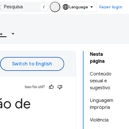
/
Fazer login
re
Nesta
página
Conteúdo
sexual e
Isso foi útil?
sugestivo
ção de
Linguagem
imprópria
Violência