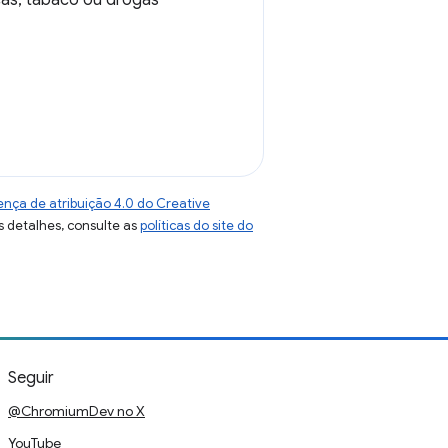
icas, tabaco ou drogas
ença de atribuição 4.0 do Creative
s detalhes, consulte as
políticas do site do
Seguir
@ChromiumDev no X
YouTube