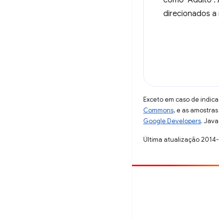
como "Adulto". 
direcionados a
Exceto em caso de indica
Commons
, e as amostra
Google Developers
. Java
Última atualização 2014
Contribuir
Registre um bug
Veja as questões em aberto