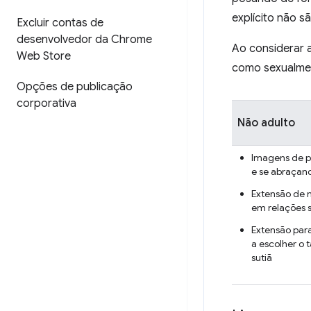
explícito não 
Excluir contas de
desenvolvedor da Chrome
Ao considerar 
Web Store
como sexualment
Opções de publicação
corporativa
Não adulto
Imagens de p
e se abraçan
Extensão de 
em relações 
Extensão par
a escolher o
sutiã