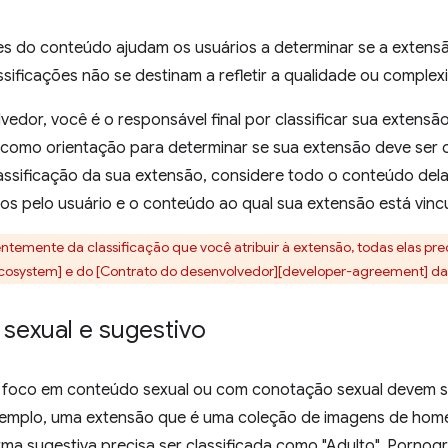
ões do conteúdo ajudam os usuários a determinar se a extens
ssificações não se destinam a refletir a qualidade ou comple
edor, você é o responsável final por classificar sua extens
 como orientação para determinar se sua extensão deve ser c
assificação da sua extensão, considere todo o conteúdo dela
os pelo usuário e o conteúdo ao qual sua extensão está vinc
temente da classificação que você atribuir à extensão, todas elas pre
cosystem] e do [Contrato do desenvolvedor][developer-agreement] d
sexual e sugestivo
foco em conteúdo sexual ou com conotação sexual devem se
exemplo, uma extensão que é uma coleção de imagens de home
ma sugestiva precisa ser classificada como "Adulto". Pornog