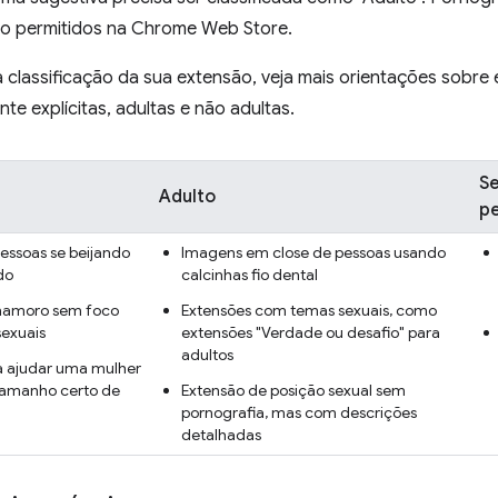
são permitidos na Chrome Web Store.
a classificação da sua extensão, veja mais orientações sobr
e explícitas, adultas e não adultas.
Se
Adulto
pe
essoas se beijando
Imagens em close de pessoas usando
do
calcinhas fio dental
namoro sem foco
Extensões com temas sexuais, como
sexuais
extensões "Verdade ou desafio" para
adultos
a ajudar uma mulher
 tamanho certo de
Extensão de posição sexual sem
pornografia, mas com descrições
detalhadas