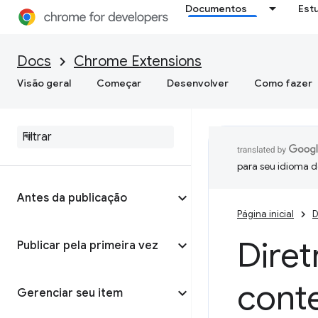
Documentos
Est
Docs
Chrome Extensions
Visão geral
Começar
Desenvolver
Como fazer
para seu idioma d
Antes da publicação
Página inicial
D
Diret
Publicar pela primeira vez
cont
Gerenciar seu item