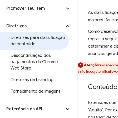
Promover seu item
As classificaç
maiores. As cla
Diretrizes
Como desenvolv
Diretrizes para classificação
regras a seguir
de conteúdo
determinar a cl
anúncios gerad
Descontinuação dos
pagamentos da Chrome
Atenção
:independen
Web Store
Safe Ecosystem][safe-e
Diretrizes de branding
Conteúdo 
Fornecimento de imagens
Extensões com 
Referência da API
"Adulto". Por 
posando de for