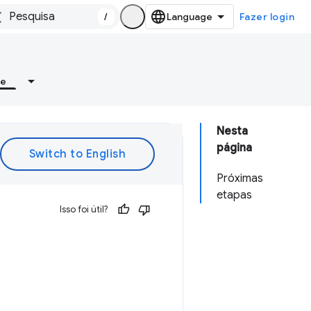
/
Fazer login
re
Nesta
página
Próximas
etapas
Isso foi útil?