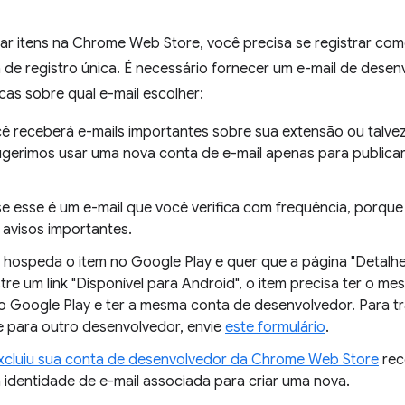
car itens na Chrome Web Store, você precisa se registrar c
de registro única. É necessário fornecer um e-mail de desenv
cas sobre qual e-mail escolher:
 receberá e-mails importantes sobre sua extensão ou talvez 
ugerimos usar uma nova conta de e-mail apenas para publica
 se esse é um e-mail que você verifica com frequência, porqu
 avisos importantes.
á hospeda o item no Google Play e quer que a página "Deta
tre um link "Disponível para Android", o item precisa ter o 
o Google Play e ter a mesma conta de desenvolvedor. Para tr
 para outro desenvolvedor, envie
este formulário
.
xcluiu sua conta de desenvolvedor da Chrome Web Store
rec
 a identidade de e-mail associada para criar uma nova.