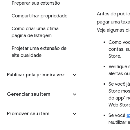
Preparar sua extensão
Antes de publi
Compartilhar propriedade
pagar uma taxa 
Como criar uma ótima
Veja algumas di
página de listagem
Como você
Projetar uma extensão de
contas, s
alta qualidade
Store.
Verifique
alertas ou
Publicar pela primeira vez
Se você j
Store mos
Gerenciar seu item
do app" n
Web Store
Promover seu item
Se você
e
reutilizar