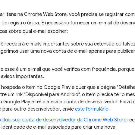
car itens na Chrome Web Store, você precisa se registrar c
de registro única. É necessário fornecer um e-mail de desenv
cas sobre qual e-mail escolher:
 receberá e-mails importantes sobre sua extensão ou talvez 
ugerimos usar uma nova conta de e-mail apenas para publica
 se esse é um e-mail que você verifica com frequência, porqu
 avisos importantes.
á hospeda o item no Google Play e quer que a página "Deta
tre um link "Disponível para Android", o item precisa ter o 
o Google Play e ter a mesma conta de desenvolvedor. Para tr
 para outro desenvolvedor, envie
este formulário
.
xcluiu sua conta de desenvolvedor da Chrome Web Store
rec
 a identidade de e-mail associada para criar uma nova.