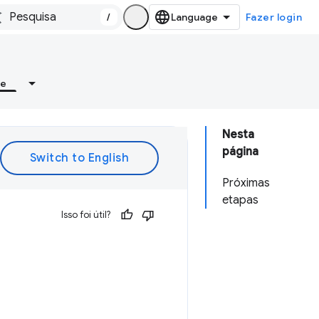
/
Fazer login
re
Nesta
página
Próximas
etapas
Isso foi útil?