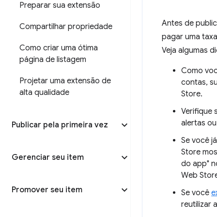
Preparar sua extensão
Antes de publi
Compartilhar propriedade
pagar uma taxa 
Como criar uma ótima
Veja algumas di
página de listagem
Como você
Projetar uma extensão de
contas, s
alta qualidade
Store.
Verifique
alertas ou
Publicar pela primeira vez
Se você j
Store mos
Gerenciar seu item
do app" n
Web Store
Promover seu item
Se você
e
reutilizar