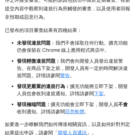
序之外接受審查。可能的原因包括但不限於定期審查、在新
提交內容中觀察到違規行為所觸發的審查，以及使用者回報
非預期或惡意行為。
已發布的項目審查結果有四種結果：
未發現違規問題
：我們不會採取任何行動。擴充功能
仍會保留在 Chrome 線上應用程式商店中。
發現輕微違規問題：
我們會向開發人員發出違規警
告。在商品下架之前，開發人員有一定的時間解決違
規問題。詳情請參閱
警告
。
發現更嚴重的違規行為：
擴充功能將立即下架，開發
人員也會收到違規通知。詳情請參閱
下架
。
發現極端問題：
擴充功能會立即下架，開發人員
不會
收到通知。詳情請參閱
惡意軟體
。
如要進一步瞭解我們如何傳達相關資訊，以及如何針對判定
結果提出申訴，請參閱「
開發人員通訊
」。