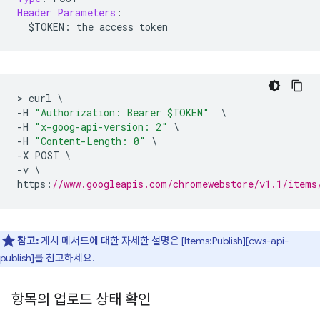
Header
Parameters
:
  $TOKEN
:
 the access token
>
 curl 
\
-
H 
"Authorization: Bearer $TOKEN"
\
-
H 
"x-goog-api-version: 2"
\
-
H 
"Content-Length: 0"
\
-
X POST 
\
-
v 
\
https
:
//www.googleapis.com/chromewebstore/v1.1/items
참고:
게시 메서드에 대한 자세한 설명은 [Items:Publish][cws-api-
publish]를 참고하세요.
항목의 업로드 상태 확인