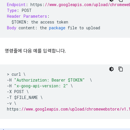
Endpoint
:
 https
:
//www.googleapis.com/upload/chromewe
Type
:
 POST
Header
Parameters
:
  $TOKEN
:
 the access token
Body
 content
:
 the 
package
 file to upload
명령줄에 다음 예를 입력합니다.
>
 curl 
\
-
H 
"Authorization: Bearer $TOKEN"
\
-
H 
"x-goog-api-version: 2"
\
-
X POST 
\
-
T $FILE_NAME 
\
-
v 
\
https
:
//www.googleapis.com/upload/chromewebstore/v1.