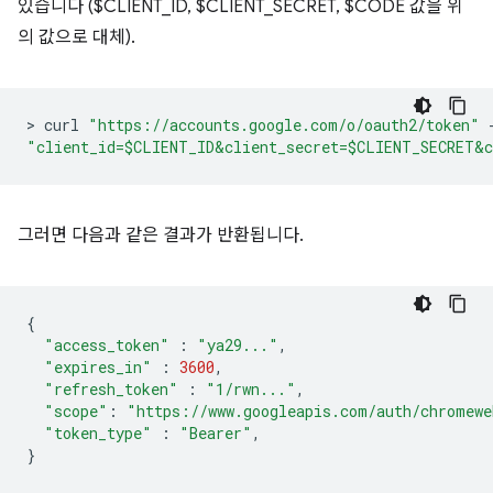
있습니다 ($CLIENT_ID, $CLIENT_SECRET, $CODE 값을 위
의 값으로 대체).
>
 curl 
"https://accounts.google.com/o/oauth2/token"
"client_id=$CLIENT_ID&client_secret=$CLIENT_SECRET&c
그러면 다음과 같은 결과가 반환됩니다.
{
"access_token"
:
"ya29..."
,
"expires_in"
:
3600
,
"refresh_token"
:
"1/rwn..."
,
"scope"
:
"https://www.googleapis.com/auth/chromewe
"token_type"
:
"Bearer"
,
}