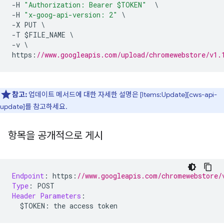
-
H 
"Authorization: Bearer $TOKEN"
\
-
H 
"x-goog-api-version: 2"
\
-
X PUT 
\
-
T $FILE_NAME 
\
-
v 
\
https
:
//www.googleapis.com/upload/chromewebstore/v1.
참고:
업데이트 메서드에 대한 자세한 설명은 [Items:Update][cws-api-
update]를 참고하세요.
항목을 공개적으로 게시
Endpoint
:
 https
:
//www.googleapis.com/chromewebstore/
Type
:
 POST
Header
Parameters
:
  $TOKEN
:
 the access token