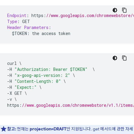
Endpoint
:
 https
:
//www.googleapis.com/chromewebstore/
Type
:
 GET
Header
Parameters
:
  $TOKEN
:
 the access token
curl 
\
-
H 
"Authorization: Bearer $TOKEN"
\
-
H 
"x-goog-api-version: 2"
\
-
H 
"Content-Length: 0"
\
-
H 
"Expect:"
\
-
X GET 
\
-
v 
\
https
:
//www.googleapis.com/chromewebstore/v1.1/items
참고:
현재는
projection=DRAFT
만 지원됩니다. get 메서드에 관한 자세