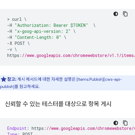
>
 curl 
\
-
H 
"Authorization: Bearer $TOKEN"
\
-
H 
"x-goog-api-version: 2"
\
-
H 
"Content-Length: 0"
\
-
X POST 
\
-
v 
\
https
:
//www.googleapis.com/chromewebstore/v1.1/items
참고:
게시 메서드에 대한 자세한 설명은 [Items:Publish][cws-api-
publish]를 참고하세요.
신뢰할 수 있는 테스터를 대상으로 항목 게시
Endpoint
:
 https
:
//www.googleapis.com/chromewebstore/
Type
:
 POST