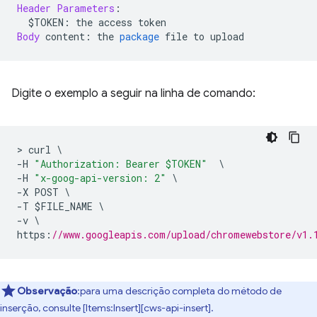
Header
Parameters
:
  $TOKEN
:
 the access token
Body
 content
:
 the 
package
 file to upload
Digite o exemplo a seguir na linha de comando:
>
 curl 
\
-
H 
"Authorization: Bearer $TOKEN"
\
-
H 
"x-goog-api-version: 2"
\
-
X POST 
\
-
T $FILE_NAME 
\
-
v 
\
https
:
//www.googleapis.com/upload/chromewebstore/v1.
Observação
:para uma descrição completa do método de
inserção, consulte [Items:Insert][cws-api-insert].