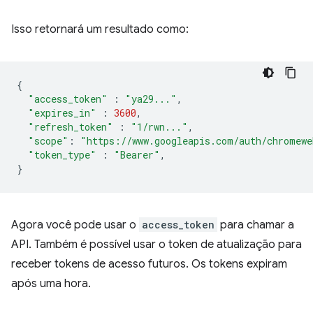
Isso retornará um resultado como:
{
"access_token"
:
"ya29..."
,
"expires_in"
:
3600
,
"refresh_token"
:
"1/rwn..."
,
"scope"
:
"https://www.googleapis.com/auth/chromewe
"token_type"
:
"Bearer"
,
}
Agora você pode usar o
access_token
para chamar a
API. Também é possível usar o token de atualização para
receber tokens de acesso futuros. Os tokens expiram
após uma hora.