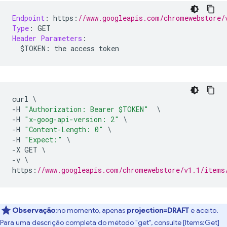
Endpoint
:
 https
:
//www.googleapis.com/chromewebstore/
Type
:
 GET
Header
Parameters
:
  $TOKEN
:
 the access token
curl 
\
-
H 
"Authorization: Bearer $TOKEN"
\
-
H 
"x-goog-api-version: 2"
\
-
H 
"Content-Length: 0"
\
-
H 
"Expect:"
\
-
X GET 
\
-
v 
\
https
:
//www.googleapis.com/chromewebstore/v1.1/items
Observação
:no momento, apenas
projection=DRAFT
é aceito.
Para uma descrição completa do método "get", consulte [Items:Get]