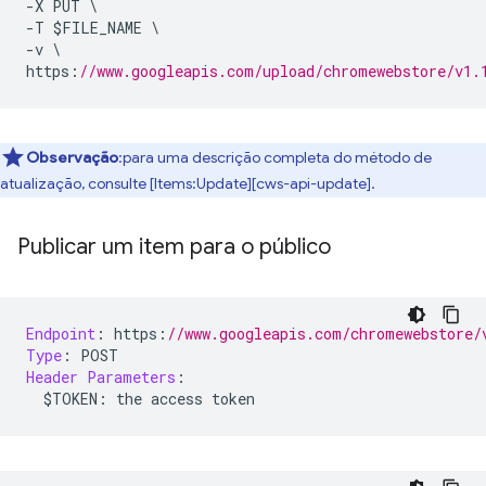
-
X PUT 
\
-
T $FILE_NAME 
\
-
v 
\
https
:
//www.googleapis.com/upload/chromewebstore/v1.
Observação
:para uma descrição completa do método de
atualização, consulte [Items:Update][cws-api-update].
Publicar um item para o público
Endpoint
:
 https
:
//www.googleapis.com/chromewebstore/
Type
:
 POST
Header
Parameters
:
  $TOKEN
:
 the access token