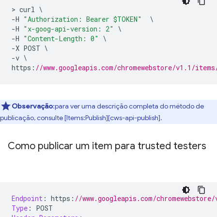
>
 curl 
\
-
H 
"Authorization: Bearer $TOKEN"
\
-
H 
"x-goog-api-version: 2"
\
-
H 
"Content-Length: 0"
\
-
X POST 
\
-
v 
\
https
:
//www.googleapis.com/chromewebstore/v1.1/items
Observação
:para ver uma descrição completa do método de
publicação, consulte [Items:Publish][cws-api-publish].
Como publicar um item para trusted testers
Endpoint
:
 https
:
//www.googleapis.com/chromewebstore/
Type
:
 POST