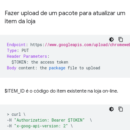
Fazer upload de um pacote para atualizar um
item da loja
Endpoint
:
 https
:
//www.googleapis.com/upload/chromewe
Type
:
 PUT
Header
Parameters
:
  $TOKEN
:
 the access token
Body
 content
:
 the 
package
 file to upload
$ITEM_ID é o código do item existente na loja on-line.
>
 curl 
\
-
H 
"Authorization: Bearer $TOKEN"
\
-
H 
"x-goog-api-version: 2"
\