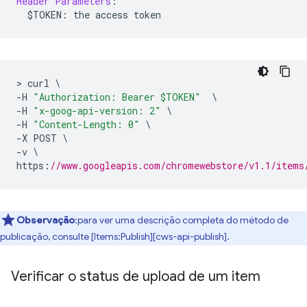
Header
Parameters
:
  $TOKEN
:
 the access token
>
 curl 
\
-
H 
"Authorization: Bearer $TOKEN"
\
-
H 
"x-goog-api-version: 2"
\
-
H 
"Content-Length: 0"
\
-
X POST 
\
-
v 
\
https
:
//www.googleapis.com/chromewebstore/v1.1/items
Observação
:para ver uma descrição completa do método de
publicação, consulte [Items:Publish][cws-api-publish].
Verificar o status de upload de um item