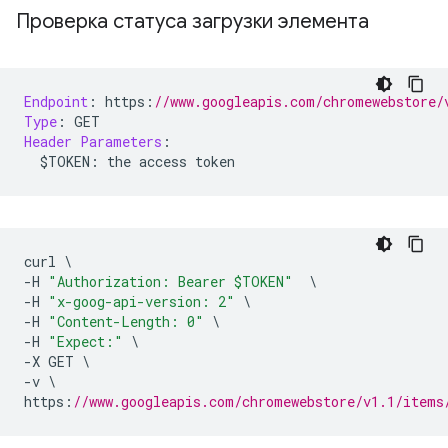
Проверка статуса загрузки элемента
Endpoint
:
 https
:
//www.googleapis.com/chromewebstore/
Type
:
 GET
Header
Parameters
:
  $TOKEN
:
 the access token
curl 
\
-
H 
"Authorization: Bearer $TOKEN"
\
-
H 
"x-goog-api-version: 2"
\
-
H 
"Content-Length: 0"
\
-
H 
"Expect:"
\
-
X GET 
\
-
v 
\
https
:
//www.googleapis.com/chromewebstore/v1.1/items