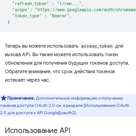
"refresh_token"
:
"1/rwn..."
,
"scope"
:
"https://www.googleapis.com/auth/chromewe
"token_type"
:
"Bearer"
,
}
Теперь вы можете использовать
access_token
для
вызова API. Вы также можете использовать токен
обновления для получения будущих токенов доступа.
Обратите внимание, что срок действия токенов
истекает через час.
Примечание.
Дополнительную информацию о получении
токенов доступа OAuth 2.0 см. в разделе [Использование OAuth
2.0 для доступа к API Google][oauth2].
Использование API