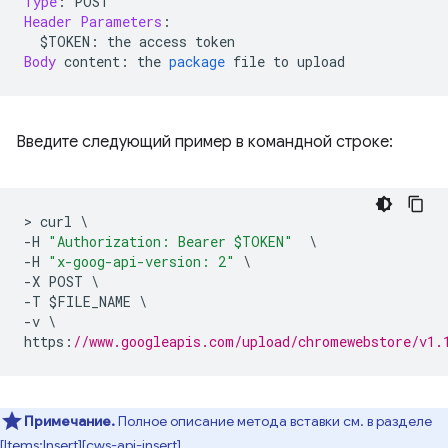
Type
:
 POST
Header
Parameters
:
  $TOKEN
:
 the access token
Body
 content
:
 the 
package
 file to upload
Введите следующий пример в командной строке:
>
 curl 
\
-
H 
"Authorization: Bearer $TOKEN"
\
-
H 
"x-goog-api-version: 2"
\
-
X POST 
\
-
T $FILE_NAME 
\
-
v 
\
https
:
//www.googleapis.com/upload/chromewebstore/v1.
Примечание.
Полное описание метода вставки см. в разделе
[Items:Insert][cws-api-insert].