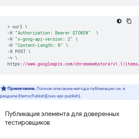
>
 curl 
\
-
H 
"Authorization: Bearer $TOKEN"
\
-
H 
"x-goog-api-version: 2"
\
-
H 
"Content-Length: 0"
\
-
X POST 
\
-
v 
\
https
:
//www.googleapis.com/chromewebstore/v1.1/items
Примечание.
Полное описание метода публикации см. в
разделе [Items:Publish][cws-api-publish].
Публикация элемента для доверенных
тестировщиков