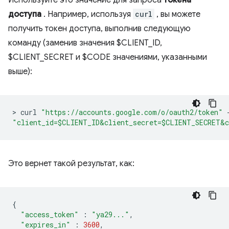
доступа
. Например, используя
curl
, вы можете
получить токен доступа, выполнив следующую
команду (заменив значения $CLIENT_ID,
$CLIENT_SECRET и $CODE значениями, указанными
выше):
>
 curl 
"https://accounts.google.com/o/oauth2/token"
"client_id=$CLIENT_ID&client_secret=$CLIENT_SECRET&c
Это вернет такой результат, как:
{
"access_token"
:
"ya29..."
,
"expires_in"
:
3600
,