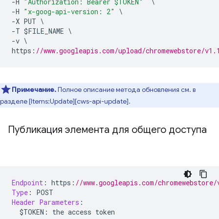
-
H 
"Authorization: Bearer $TOKEN"
\
-
H 
"x-goog-api-version: 2"
\
-
X PUT 
\
-
T $FILE_NAME 
\
-
v 
\
https
:
//www.googleapis.com/upload/chromewebstore/v1.
Примечание.
Полное описание метода обновления см. в
разделе [Items:Update][cws-api-update].
Публикация элемента для общего доступа
Endpoint
:
 https
:
//www.googleapis.com/chromewebstore/
Type
:
 POST
Header
Parameters
:
  $TOKEN
:
 the access token