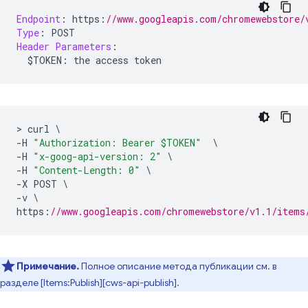
Endpoint
:
 https
:
//www.googleapis.com/chromewebstore/
Type
:
 POST
Header
Parameters
:
  $TOKEN
:
 the access token
>
 curl 
\
-
H 
"Authorization: Bearer $TOKEN"
\
-
H 
"x-goog-api-version: 2"
\
-
H 
"Content-Length: 0"
\
-
X POST 
\
-
v 
\
https
:
//www.googleapis.com/chromewebstore/v1.1/items
Примечание.
Полное описание метода публикации см. в
разделе [Items:Publish][cws-api-publish].