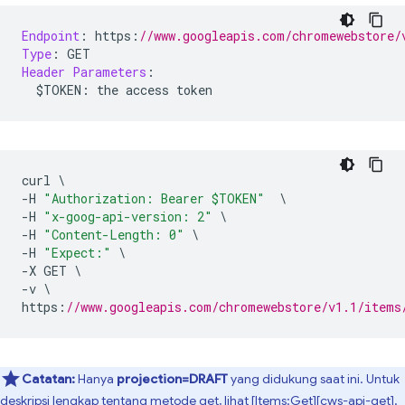
Endpoint
:
 https
:
//www.googleapis.com/chromewebstore/
Type
:
 GET
Header
Parameters
:
  $TOKEN
:
 the access token
curl 
\
-
H 
"Authorization: Bearer $TOKEN"
\
-
H 
"x-goog-api-version: 2"
\
-
H 
"Content-Length: 0"
\
-
H 
"Expect:"
\
-
X GET 
\
-
v 
\
https
:
//www.googleapis.com/chromewebstore/v1.1/items
Catatan:
Hanya
projection=DRAFT
yang didukung saat ini. Untuk
deskripsi lengkap tentang metode get, lihat [Items:Get][cws-api-get].