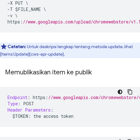
-
X PUT 
\
-
T $FILE_NAME 
\
-
v 
\
https
:
//www.googleapis.com/upload/chromewebstore/v1.
Catatan:
Untuk deskripsi lengkap tentang metode update, lihat
[Items:Update][cws-api-update].
Memublikasikan item ke publik
Endpoint
:
 https
:
//www.googleapis.com/chromewebstore/
Type
:
 POST
Header
Parameters
:
  $TOKEN
:
 the access token