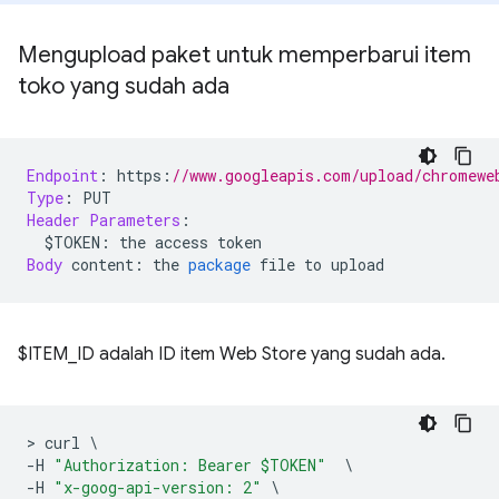
Mengupload paket untuk memperbarui item
toko yang sudah ada
Endpoint
:
 https
:
//www.googleapis.com/upload/chromewe
Type
:
 PUT
Header
Parameters
:
  $TOKEN
:
 the access token
Body
 content
:
 the 
package
 file to upload
$ITEM_ID adalah ID item Web Store yang sudah ada.
>
 curl 
\
-
H 
"Authorization: Bearer $TOKEN"
\
-
H 
"x-goog-api-version: 2"
\