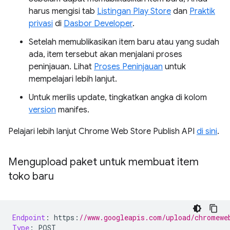
harus mengisi tab
Listingan Play Store
dan
Praktik
privasi
di
Dasbor Developer
.
Setelah memublikasikan item baru atau yang sudah
ada, item tersebut akan menjalani proses
peninjauan. Lihat
Proses Peninjauan
untuk
mempelajari lebih lanjut.
Untuk merilis update, tingkatkan angka di kolom
version
manifes.
Pelajari lebih lanjut Chrome Web Store Publish API
di sini
.
Mengupload paket untuk membuat item
toko baru
Endpoint
:
 https
:
//www.googleapis.com/upload/chromewe
Type
:
 POST