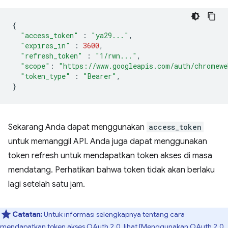
{
"access_token"
:
"ya29..."
,
"expires_in"
:
3600
,
"refresh_token"
:
"1/rwn..."
,
"scope"
:
"https://www.googleapis.com/auth/chromewe
"token_type"
:
"Bearer"
,
}
Sekarang Anda dapat menggunakan
access_token
untuk memanggil API. Anda juga dapat menggunakan
token refresh untuk mendapatkan token akses di masa
mendatang. Perhatikan bahwa token tidak akan berlaku
lagi setelah satu jam.
Catatan:
Untuk informasi selengkapnya tentang cara
mendapatkan token akses OAuth 2.0, lihat [Menggunakan OAuth 2.0