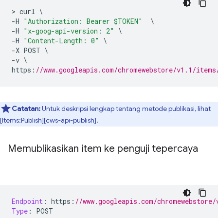
>
 curl 
\
-
H 
"Authorization: Bearer $TOKEN"
\
-
H 
"x-goog-api-version: 2"
\
-
H 
"Content-Length: 0"
\
-
X POST 
\
-
v 
\
https
:
//www.googleapis.com/chromewebstore/v1.1/items
Catatan:
Untuk deskripsi lengkap tentang metode publikasi, lihat
[Items:Publish][cws-api-publish].
Memublikasikan item ke penguji tepercaya
Endpoint
:
 https
:
//www.googleapis.com/chromewebstore/
Type
:
 POST