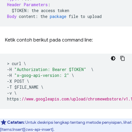
Header
Parameters
:
  $TOKEN
:
 the access token
Body
 content
:
 the 
package
 file to upload
Ketik contoh berikut pada command line:
>
 curl 
\
-
H 
"Authorization: Bearer $TOKEN"
\
-
H 
"x-goog-api-version: 2"
\
-
X POST 
\
-
T $FILE_NAME 
\
-
v 
\
https
:
//www.googleapis.com/upload/chromewebstore/v1.
Catatan:
Untuk deskripsi lengkap tentang metode penyisipan, lihat
[Items:Insert][cws-api-insert].