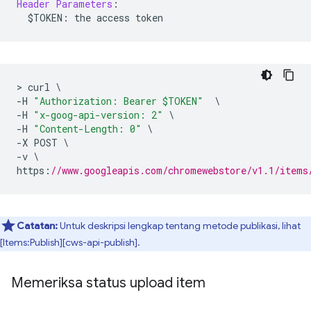
Header
Parameters
:
  $TOKEN
:
 the access token
>
 curl 
\
-
H 
"Authorization: Bearer $TOKEN"
\
-
H 
"x-goog-api-version: 2"
\
-
H 
"Content-Length: 0"
\
-
X POST 
\
-
v 
\
https
:
//www.googleapis.com/chromewebstore/v1.1/items
Catatan:
Untuk deskripsi lengkap tentang metode publikasi, lihat
[Items:Publish][cws-api-publish].
Memeriksa status upload item