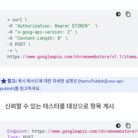
>
 curl 
\
-
H 
"Authorization: Bearer $TOKEN"
\
-
H 
"x-goog-api-version: 2"
\
-
H 
"Content-Length: 0"
\
-
X POST 
\
-
v 
\
https
:
//www.googleapis.com/chromewebstore/v1.1/items
참고:
게시 메서드에 대한 자세한 설명은 [Items:Publish][cws-api-
publish]를 참고하세요.
신뢰할 수 있는 테스터를 대상으로 항목 게시
Endpoint
:
 https
:
//www.googleapis.com/chromewebstore/
Type
:
 POST