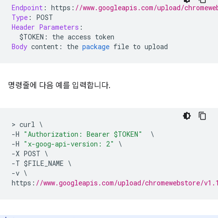
Endpoint
:
 https
:
//www.googleapis.com/upload/chromewe
Type
:
 POST
Header
Parameters
:
  $TOKEN
:
 the access token
Body
 content
:
 the 
package
 file to upload
명령줄에 다음 예를 입력합니다.
>
 curl 
\
-
H 
"Authorization: Bearer $TOKEN"
\
-
H 
"x-goog-api-version: 2"
\
-
X POST 
\
-
T $FILE_NAME 
\
-
v 
\
https
:
//www.googleapis.com/upload/chromewebstore/v1.