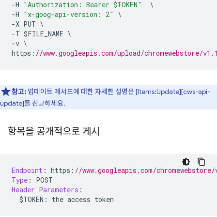
-
H 
"Authorization: Bearer $TOKEN"
\
-
H 
"x-goog-api-version: 2"
\
-
X PUT 
\
-
T $FILE_NAME 
\
-
v 
\
https
:
//www.googleapis.com/upload/chromewebstore/v1.
참고:
업데이트 메서드에 대한 자세한 설명은 [Items:Update][cws-api-
update]를 참고하세요.
항목을 공개적으로 게시
Endpoint
:
 https
:
//www.googleapis.com/chromewebstore/
Type
:
 POST
Header
Parameters
:
  $TOKEN
:
 the access token