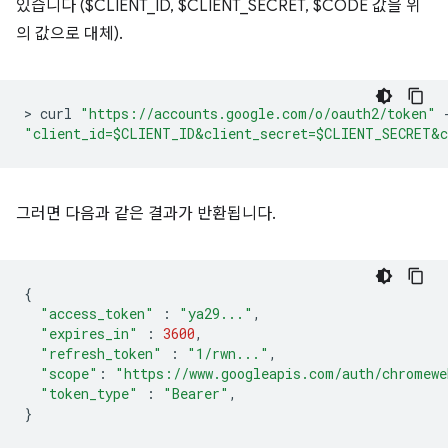
있습니다 ($CLIENT_ID, $CLIENT_SECRET, $CODE 값을 위
의 값으로 대체).
>
 curl 
"https://accounts.google.com/o/oauth2/token"
"client_id=$CLIENT_ID&client_secret=$CLIENT_SECRET&c
그러면 다음과 같은 결과가 반환됩니다.
{
"access_token"
:
"ya29..."
,
"expires_in"
:
3600
,
"refresh_token"
:
"1/rwn..."
,
"scope"
:
"https://www.googleapis.com/auth/chromewe
"token_type"
:
"Bearer"
,
}