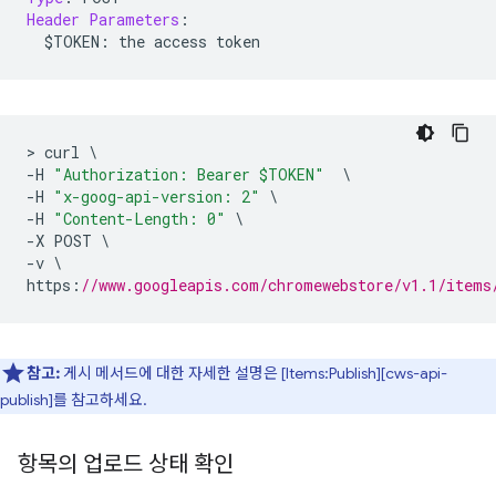
Header
Parameters
:
  $TOKEN
:
 the access token
>
 curl 
\
-
H 
"Authorization: Bearer $TOKEN"
\
-
H 
"x-goog-api-version: 2"
\
-
H 
"Content-Length: 0"
\
-
X POST 
\
-
v 
\
https
:
//www.googleapis.com/chromewebstore/v1.1/items
참고:
게시 메서드에 대한 자세한 설명은 [Items:Publish][cws-api-
publish]를 참고하세요.
항목의 업로드 상태 확인