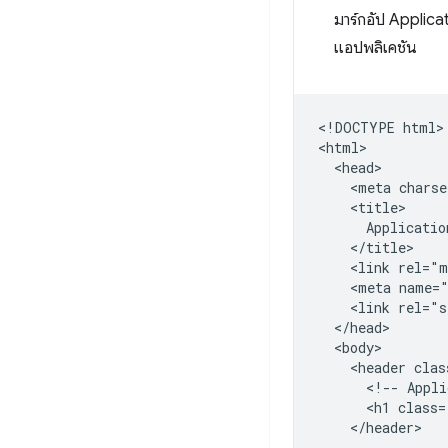
มาร์กอัป Applica
แอปพลิเคชัน
​​<!DOCTYPE html>

<html>

  <head>

    <meta charse
    <title>

      Applicatio
    </title>

    <link rel="m
    <meta name="
    <link rel="s
  </head>

  <body>

    <header clas
      <!-- Appli
      <h1 class=
    </header>
