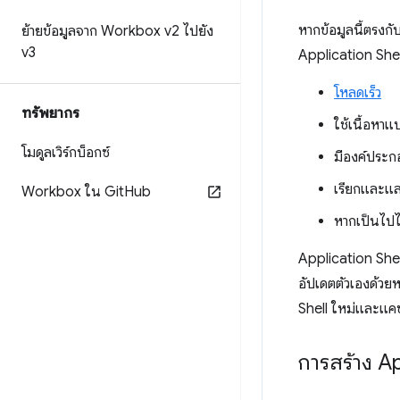
หากข้อมูลนี้ตรงก
ย้ายข้อมูลจาก Workbox v2 ไปยัง
v3
Application Shel
โหลดเร็ว
ทรัพยากร
ใช้เนื้อหา
โมดูลเวิร์กบ็อกซ์
มีองค์ประก
เรียกและแส
Workbox ใน Git
Hub
หากเป็นไปไ
Application Shel
อัปเดตตัวเองด้วย
Shell ใหม่และแคช
การสร้าง Ap