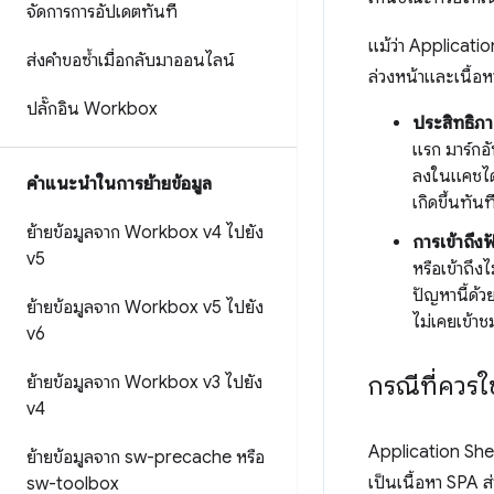
จัดการการอัปเดตทันที
แม้ว่า Applicati
ส่งคำขอซ้ำเมื่อกลับมาออนไลน์
ล่วงหน้าและเนื้อหา
ปลั๊กอิน Workbox
ประสิทธิภา
แรก มาร์กอ
ลงในแคชได้
คําแนะนําในการย้ายข้อมูล
เกิดขึ้นทันท
ย้ายข้อมูลจาก Workbox v4 ไปยัง
การเข้าถึง
v5
หรือเข้าถึง
ปัญหานี้ด้ว
ย้ายข้อมูลจาก Workbox v5 ไปยัง
ไม่เคยเข้า
v6
กรณีที่ควรใ
ย้ายข้อมูลจาก Workbox v3 ไปยัง
v4
Application Shell
ย้ายข้อมูลจาก sw-precache หรือ
เป็นเนื้อหา SPA ส
sw-toolbox