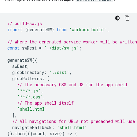
// build-sw.js
import
{
generateSW
}
from
'workbox-build'
;
// Where the generated service worker will be writte
const
swDest
=
'./dist/sw.js'
;
generateSW
({
swDest
,
globDirectory
:
'./dist'
,
globPatterns
:
[
// The necessary CSS and JS for the app shell
'**/*.js'
,
'**/*.css'
,
// The app shell itself
'shell.html'
],
// All navigations for URLs not precached will use
navigateFallback
:
'shell.html'
}).
then
(({
count
,
size
})
=
>
{