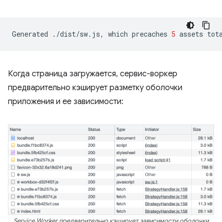
Generated
./dist/sw.js,
which
precaches
5
assets
tot
Когда страница загружается, сервис-воркер
предварительно кэширует разметку оболочки
приложения и ее зависимости:
Service Worker предварительно кэширует зависимости оболочки