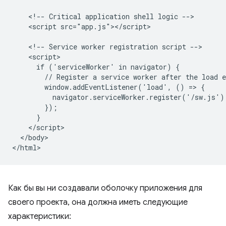
    <!-- Critical application shell logic -->

    <script src="app.js"></script>

    <!-- Service worker registration script -->

    <script>

      if ('serviceWorker' in navigator) {

        // Register a service worker after the load e
        window.addEventListener('load', () => {

          navigator.serviceWorker.register('/sw.js');
        });

      }

    </script>

  </body>

Как бы вы ни создавали оболочку приложения для
своего проекта, она должна иметь следующие
характеристики: