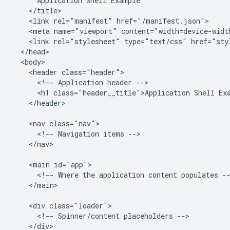
      Application Shell Example

    </title>

    <link rel="manifest" href="/manifest.json">

    <meta name="viewport" content="width=device-width
    <link rel="stylesheet" type="text/css" href="styl
  </head>

  <body>

    <header class="header">

      <!-- Application header -->

      <h1 class="header__title">Application Shell Exa
    </header>

    <nav class="nav">

      <!-- Navigation items -->

    </nav>

    <main id="app">

      <!-- Where the application content populates --
    </main>

    <div class="loader">

      <!-- Spinner/content placeholders -->

    </div>
