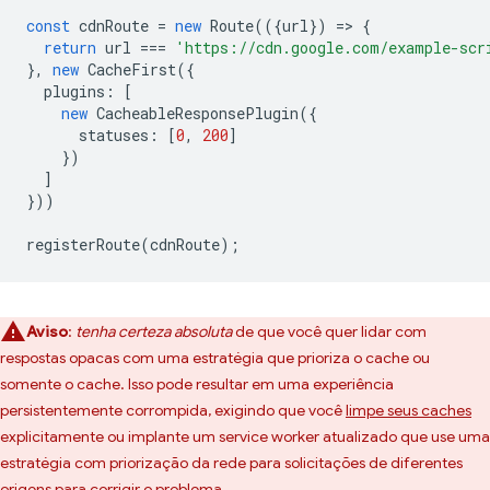
const
cdnRoute
=
new
Route
(({
url
})
=
>
{
return
url
===
'https://cdn.google.com/example-scr
},
new
CacheFirst
({
plugins
:
[
new
CacheableResponsePlugin
({
statuses
:
[
0
,
200
]
})
]
}))
registerRoute
(
cdnRoute
);
Aviso
:
tenha certeza absoluta
de que você quer lidar com
respostas opacas com uma estratégia que prioriza o cache ou
somente o cache. Isso pode resultar em uma experiência
persistentemente corrompida, exigindo que você
limpe seus caches
explicitamente ou implante um service worker atualizado que use uma
estratégia com priorização da rede para solicitações de diferentes
origens para corrigir o problema.