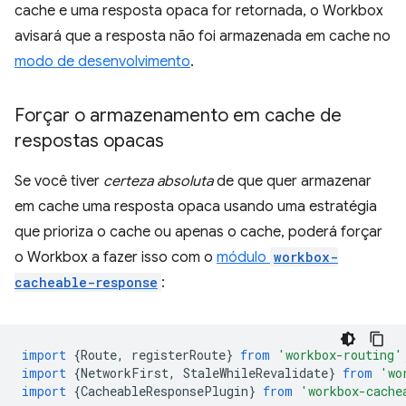
cache e uma resposta opaca for retornada, o Workbox
avisará que a resposta não foi armazenada em cache no
modo de desenvolvimento
.
Forçar o armazenamento em cache de
respostas opacas
Se você tiver
certeza absoluta
de que quer armazenar
em cache uma resposta opaca usando uma estratégia
que prioriza o cache ou apenas o cache, poderá forçar
o Workbox a fazer isso com o
módulo
workbox-
cacheable-response
:
import
{
Route
,
registerRoute
}
from
'workbox-routing'
import
{
NetworkFirst
,
StaleWhileRevalidate
}
from
'wo
import
{
CacheableResponsePlugin
}
from
'workbox-cache