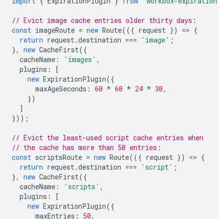
import
{
ExpirationPlugin
}
from
'workbox-expiration
// Evict image cache entries older thirty days:
const
imageRoute
=
new
Route
(({
request
})
=
>
{
return
request
.
destination
===
'image'
;
},
new
CacheFirst
({
cacheName
:
'images'
,
plugins
:
[
new
ExpirationPlugin
({
maxAgeSeconds
:
60
*
60
*
24
*
30
,
})
]
}));
// Evict the least-used script cache entries when
// the cache has more than 50 entries:
const
scriptsRoute
=
new
Route
(({
request
})
=
>
{
return
request
.
destination
===
'script'
;
},
new
CacheFirst
({
cacheName
:
'scripts'
,
plugins
:
[
new
ExpirationPlugin
({
maxEntries
:
50
,