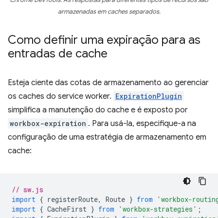
Chrome DevTools. As respostas para diferentes tipos de recursos são
armazenadas em caches separados.
Como definir uma expiração para as
entradas de cache
Esteja ciente das cotas de armazenamento ao gerenciar
os caches do service worker.
ExpirationPlugin
simplifica a manutenção do cache e é exposto por
workbox-expiration
. Para usá-la, especifique-a na
configuração de uma estratégia de armazenamento em
cache:
// sw.js
import
{
registerRoute
,
Route
}
from
'workbox-routin
import
{
CacheFirst
}
from
'workbox-strategies'
;