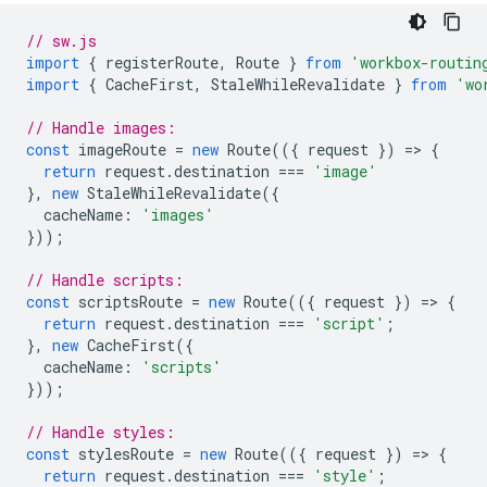
// sw.js
import
{
registerRoute
,
Route
}
from
'workbox-routin
import
{
CacheFirst
,
StaleWhileRevalidate
}
from
'wo
// Handle images:
const
imageRoute
=
new
Route
(({
request
})
=
>
{
return
request
.
destination
===
'image'
},
new
StaleWhileRevalidate
({
cacheName
:
'images'
}));
// Handle scripts:
const
scriptsRoute
=
new
Route
(({
request
})
=
>
{
return
request
.
destination
===
'script'
;
},
new
CacheFirst
({
cacheName
:
'scripts'
}));
// Handle styles:
const
stylesRoute
=
new
Route
(({
request
})
=
>
{
return
request
.
destination
===
'style'
;