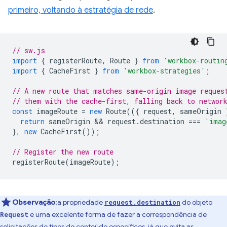
primeiro, voltando à estratégia de rede
.
// sw.js
import
{
registerRoute
,
Route
}
from
'workbox-routin
import
{
CacheFirst
}
from
'workbox-strategies'
;
// A new route that matches same-origin image reques
// them with the cache-first, falling back to networ
const
imageRoute
=
new
Route
(({
request
,
sameOrigin
return
sameOrigin
 && 
request
.
destination
===
'imag
},
new
CacheFirst
());
// Register the new route
registerRoute
(
imageRoute
);
Observação
:a propriedade
do objeto
request.destination
é uma excelente forma de fazer a correspondência de
Request
solicitações de tipos de conteúdo específicos, já que evita as