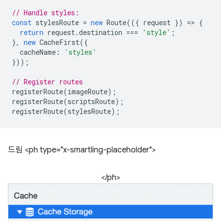
// Handle styles:
const
stylesRoute
=
new
Route
(({
request
})
=
>
{
return
request
.
destination
===
'style'
;
},
new
CacheFirst
({
cacheName
:
'styles'
}));
// Register routes
registerRoute
(
imageRoute
);
registerRoute
(
scriptsRoute
);
registerRoute
(
stylesRoute
);
드림 <ph type="x-smartling-placeholder">
</ph>