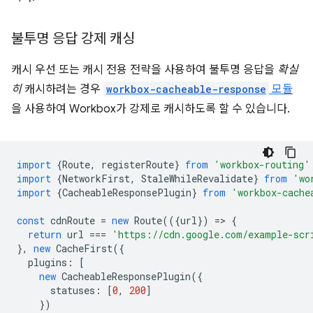
불투명 응답 강제 캐싱
캐시 우선 또는 캐시 전용 전략을 사용하여 불투명 응답을
확실
히
캐시하려는 경우
workbox-cacheable-response
모듈
을 사용하여 Workbox가 강제로 캐시하도록 할 수 있습니다.
import
{
Route
,
registerRoute
}
from
'workbox-routing'
import
{
NetworkFirst
,
StaleWhileRevalidate
}
from
'wo
import
{
CacheableResponsePlugin
}
from
'workbox-cache
const
cdnRoute
=
new
Route
(({
url
})
=
>
{
return
url
===
'https://cdn.google.com/example-scr
},
new
CacheFirst
({
plugins
:
[
new
CacheableResponsePlugin
({
statuses
:
[
0
,
200
]
})