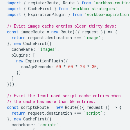
import
{
registerRoute
,
Route
}
from
'workbox-routin
import
{
CacheFirst
}
from
'workbox-strategies'
;
import
{
ExpirationPlugin
}
from
'workbox-expiration
// Evict image cache entries older thirty days:
const
imageRoute
=
new
Route
(({
request
})
=
>
{
return
request
.
destination
===
'image'
;
},
new
CacheFirst
({
cacheName
:
'images'
,
plugins
:
[
new
ExpirationPlugin
({
maxAgeSeconds
:
60
*
60
*
24
*
30
,
})
]
}));
// Evict the least-used script cache entries when
// the cache has more than 50 entries:
const
scriptsRoute
=
new
Route
(({
request
})
=
>
{
return
request
.
destination
===
'script'
;
},
new
CacheFirst
({
cacheName
:
'scripts'
,