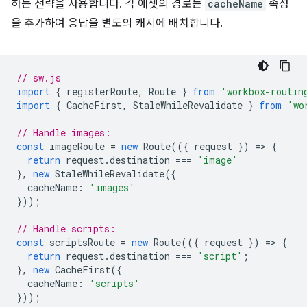
하는 전략을 사용합니다. 각 애셋의 경로는
cacheName
속성
을 추가하여 응답을 별도의 캐시에 배치합니다.
// sw.js
import
{
registerRoute
,
Route
}
from
'workbox-routin
import
{
CacheFirst
,
StaleWhileRevalidate
}
from
'wo
// Handle images:
const
imageRoute
=
new
Route
(({
request
})
=
>
{
return
request
.
destination
===
'image'
},
new
StaleWhileRevalidate
({
cacheName
:
'images'
}));
// Handle scripts:
const
scriptsRoute
=
new
Route
(({
request
})
=
>
{
return
request
.
destination
===
'script'
;
},
new
CacheFirst
({
cacheName
:
'scripts'
}));