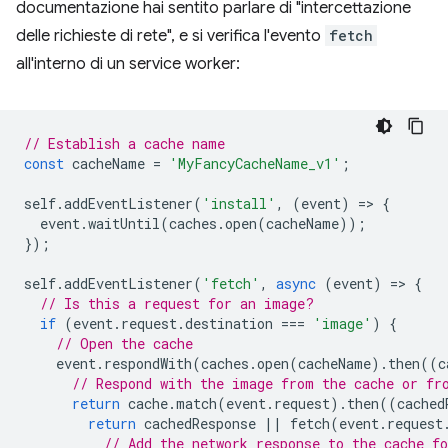
documentazione hai sentito parlare di "intercettazione
delle richieste di rete", e si verifica l'evento
fetch
all'interno di un service worker:
// Establish a cache name
const
cacheName
=
'MyFancyCacheName_v1'
;
self
.
addEventListener
(
'install'
,
(
event
)
=
>
{
event
.
waitUntil
(
caches
.
open
(
cacheName
));
});
self
.
addEventListener
(
'fetch'
,
async
(
event
)
=
>
{
// Is this a request for an image?
if
(
event
.
request
.
destination
===
'image'
)
{
// Open the cache
event
.
respondWith
(
caches
.
open
(
cacheName
).
then
((
c
// Respond with the image from the cache or fr
return
cache
.
match
(
event
.
request
).
then
((
cached
return
cachedResponse
||
fetch
(
event
.
request
// Add the network response to the cache fo