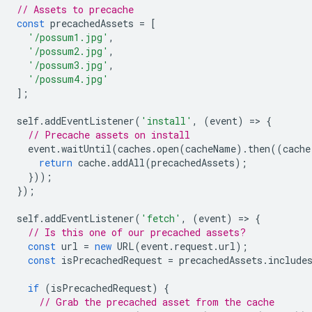
// Assets to precache
const
precachedAssets
=
[
'/possum1.jpg'
,
'/possum2.jpg'
,
'/possum3.jpg'
,
'/possum4.jpg'
];
self
.
addEventListener
(
'install'
,
(
event
)
=
>
{
// Precache assets on install
event
.
waitUntil
(
caches
.
open
(
cacheName
).
then
((
cache
return
cache
.
addAll
(
precachedAssets
);
}));
});
self
.
addEventListener
(
'fetch'
,
(
event
)
=
>
{
// Is this one of our precached assets?
const
url
=
new
URL
(
event
.
request
.
url
);
const
isPrecachedRequest
=
precachedAssets
.
include
if
(
isPrecachedRequest
)
{
// Grab the precached asset from the cache