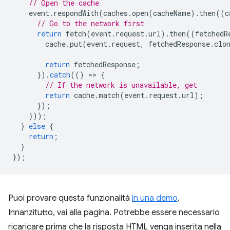
// Open the cache
event
.
respondWith
(
caches
.
open
(
cacheName
).
then
((
c
// Go to the network first
return
fetch
(
event
.
request
.
url
).
then
((
fetchedR
cache
.
put
(
event
.
request
,
fetchedResponse
.
clo
return
fetchedResponse
;
}).
catch
(()
=
>
{
// If the network is unavailable, get
return
cache
.
match
(
event
.
request
.
url
);
});
}));
}
else
{
return
;
}
});
Puoi provare questa funzionalità
in una demo
.
Innanzitutto, vai alla pagina. Potrebbe essere necessario
ricaricare prima che la risposta HTML venga inserita nella