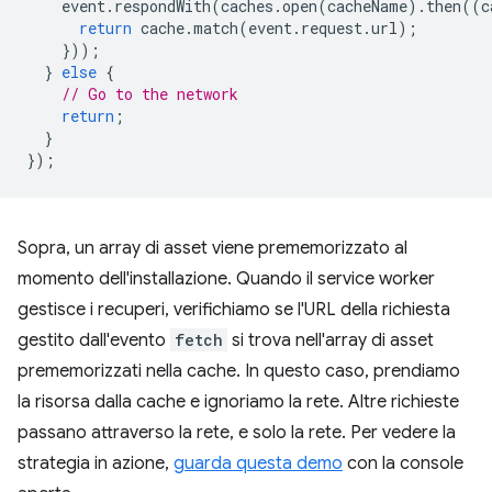
event
.
respondWith
(
caches
.
open
(
cacheName
).
then
((
c
return
cache
.
match
(
event
.
request
.
url
);
}));
}
else
{
// Go to the network
return
;
}
});
Sopra, un array di asset viene prememorizzato al
momento dell'installazione. Quando il service worker
gestisce i recuperi, verifichiamo se l'URL della richiesta
gestito dall'evento
fetch
si trova nell'array di asset
prememorizzati nella cache. In questo caso, prendiamo
la risorsa dalla cache e ignoriamo la rete. Altre richieste
passano attraverso la rete, e solo la rete. Per vedere la
strategia in azione,
guarda questa demo
con la console