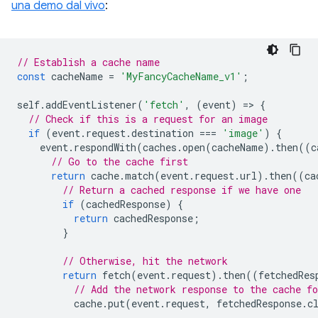
una demo dal vivo
:
// Establish a cache name
const
cacheName
=
'MyFancyCacheName_v1'
;
self
.
addEventListener
(
'fetch'
,
(
event
)
=
>
{
// Check if this is a request for an image
if
(
event
.
request
.
destination
===
'image'
)
{
event
.
respondWith
(
caches
.
open
(
cacheName
).
then
((
c
// Go to the cache first
return
cache
.
match
(
event
.
request
.
url
).
then
((
ca
// Return a cached response if we have one
if
(
cachedResponse
)
{
return
cachedResponse
;
}
// Otherwise, hit the network
return
fetch
(
event
.
request
).
then
((
fetchedRes
// Add the network response to the cache fo
cache
.
put
(
event
.
request
,
fetchedResponse
.
c