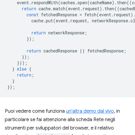
event
.
respondWith
(
caches
.
open
(
cacheName
).
then
((
c
return
cache
.
match
(
event
.
request
).
then
((
cached
const
fetchedResponse
=
fetch
(
event
.
request
)
cache
.
put
(
event
.
request
,
networkResponse
.
c
return
networkResponse
;
});
return
cachedResponse
||
fetchedResponse
;
});
}));
}
else
{
return
;
}
});
Puoi vedere come funziona
un'altra demo dal vivo
, in
particolare se fai attenzione alla scheda Rete negli
strumenti per sviluppatori del browser, e il relativo