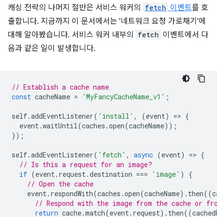
캐싱 전략의 나머지 절반은 서비스 워커의
fetch
이벤트
를 호
출합니다. 지금까지 이 문서에서는 '네트워크 요청 가로채기'에
대해 알아봤습니다. 서비스 워커 내부의
fetch
이벤트에서 다
음과 같은 일이 발생합니다.
// Establish a cache name
const
cacheName
=
'MyFancyCacheName_v1'
;
self
.
addEventListener
(
'install'
,
(
event
)
=
>
{
event
.
waitUntil
(
caches
.
open
(
cacheName
));
});
self
.
addEventListener
(
'fetch'
,
async
(
event
)
=
>
{
// Is this a request for an image?
if
(
event
.
request
.
destination
===
'image'
)
{
// Open the cache
event
.
respondWith
(
caches
.
open
(
cacheName
).
then
((
c
// Respond with the image from the cache or fr
return
cache
.
match
(
event
.
request
).
then
((
cached