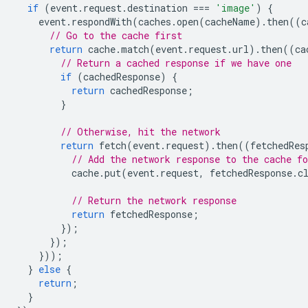
if
(
event
.
request
.
destination
===
'image'
)
{
event
.
respondWith
(
caches
.
open
(
cacheName
).
then
((
c
// Go to the cache first
return
cache
.
match
(
event
.
request
.
url
).
then
((
ca
// Return a cached response if we have one
if
(
cachedResponse
)
{
return
cachedResponse
;
}
// Otherwise, hit the network
return
fetch
(
event
.
request
).
then
((
fetchedRes
// Add the network response to the cache fo
cache
.
put
(
event
.
request
,
fetchedResponse
.
c
// Return the network response
return
fetchedResponse
;
});
});
}));
}
else
{
return
;
}