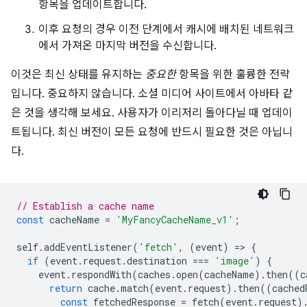
항목을 업데이트합니다.
이후 요청의 경우 이전 단계에서 캐시에 배치된 네트워크
에서 가져온 마지막 버전을 수신합니다.
이것은 최신 상태를 유지하는
중요한
항목을 위한 훌륭한 전략
입니다. 중요하지 않습니다. 소셜 미디어 사이트에서 아바타 같
은 것을 생각해 보세요. 사용자가 이리저리 돌아다닐 때 업데이
트됩니다. 최신 버전이 모든 요청에 반드시 필요한 것은 아닙니
다.
// Establish a cache name
const
cacheName
=
'MyFancyCacheName_v1'
;
self
.
addEventListener
(
'fetch'
,
(
event
)
=
>
{
if
(
event
.
request
.
destination
===
'image'
)
{
event
.
respondWith
(
caches
.
open
(
cacheName
).
then
((
c
return
cache
.
match
(
event
.
request
).
then
((
cached
const
fetchedResponse
=
fetch
(
event
.
request
)