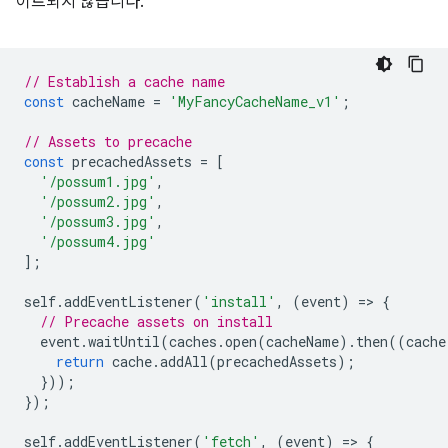
이트되지 않습니다.
// Establish a cache name
const
cacheName
=
'MyFancyCacheName_v1'
;
// Assets to precache
const
precachedAssets
=
[
'/possum1.jpg'
,
'/possum2.jpg'
,
'/possum3.jpg'
,
'/possum4.jpg'
];
self
.
addEventListener
(
'install'
,
(
event
)
=
>
{
// Precache assets on install
event
.
waitUntil
(
caches
.
open
(
cacheName
).
then
((
cache
return
cache
.
addAll
(
precachedAssets
);
}));
});
self
.
addEventListener
(
'fetch'
,
(
event
)
=
>
{