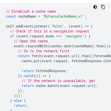
// Establish a cache name
const
cacheName
=
'MyFancyCacheName_v1'
;
self
.
addEventListener
(
'fetch'
,
(
event
)
=
>
{
// Check if this is a navigation request
if
(
event
.
request
.
mode
===
'navigate'
)
{
// Open the cache
event
.
respondWith
(
caches
.
open
(
cacheName
).
then
((
c
// Go to the network first
return
fetch
(
event
.
request
.
url
).
then
((
fetchedR
cache
.
put
(
event
.
request
,
fetchedResponse
.
clo
return
fetchedResponse
;
}).
catch
(()
=
>
{
// If the network is unavailable, get
return
cache
.
match
(
event
.
request
.
url
);
});
}));
}
else
{
return
;
}