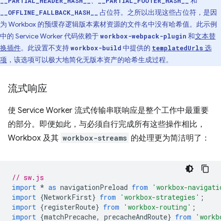
、
和
__PARTIAL_HEADER_HASH__
__PARTIAL_FOOTER_HASH__
占位符。之所以出现这些占位符，是因
__OFFLINE_FALLBACK_HASH__
为 Workbox 的预缓存逻辑版本素材资源的文件名中没有哈希值。此示例
中的 Service Worker 代码依赖于
和
文本替
workbox-webpack-plugin
换插件
。此设置不支持
中提供的
选
workbox-build
templatedUrls
项
，该选项可以极大地简化无版本资产的哈希生成过程。
流式响应
使 Service Worker 流式传输串联响应是整个工作中最重要
的部分。即便如此，与必须自行完成所有这些操作相比，
Workbox 及其
workbox-streams
的处理更为简洁明了：
// sw.js
import
*
as
navigationPreload
from
'workbox-navigati
import
{
NetworkFirst
}
from
'workbox-strategies'
;
import
{
registerRoute
}
from
'workbox-routing'
;
import
{
matchPrecache
,
precacheAndRoute
}
from
'workb