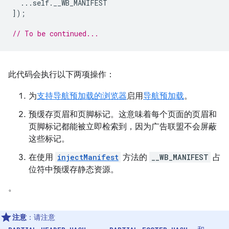
...
self
.
__WB_MANIFEST
]);
// To be continued...
此代码会执行以下两项操作：
为
支持导航预加载的浏览器
启用
导航预加载
。
预缓存页眉和页脚标记。这意味着每个页面的页眉和
页脚标记都能被立即检索到，因为广告联盟不会屏蔽
这些标记。
在使用
injectManifest
方法的
__WB_MANIFEST
占
位符中预缓存静态资源。
。
注意
：请注意