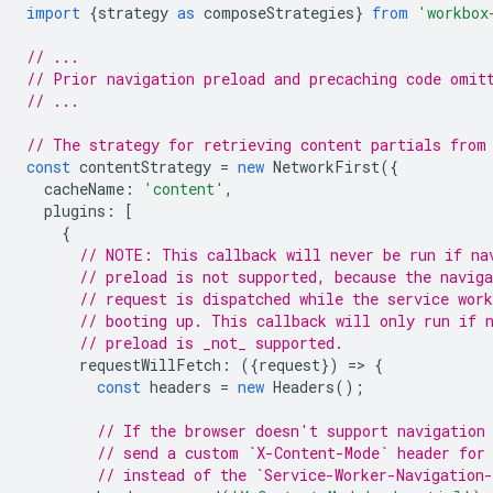
import
{
strategy
as
composeStrategies
}
from
'workbox
// ...
// Prior navigation preload and precaching code omit
// ...
// The strategy for retrieving content partials from
const
contentStrategy
=
new
NetworkFirst
({
cacheName
:
'content'
,
plugins
:
[
{
// NOTE: This callback will never be run if na
// preload is not supported, because the naviga
// request is dispatched while the service work
// booting up. This callback will only run if 
// preload is _not_ supported.
requestWillFetch
:
({
request
})
=
>
{
const
headers
=
new
Headers
();
// If the browser doesn't support navigation
// send a custom `X-Content-Mode` header for
// instead of the `Service-Worker-Navigation