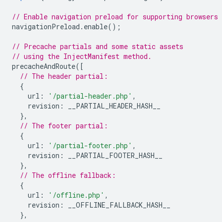
// Enable navigation preload for supporting browsers
navigationPreload
.
enable
();
// Precache partials and some static assets
// using the InjectManifest method.
precacheAndRoute
([
// The header partial:
{
url
:
'/partial-header.php'
,
revision
:
__PARTIAL_HEADER_HASH__
},
// The footer partial:
{
url
:
'/partial-footer.php'
,
revision
:
__PARTIAL_FOOTER_HASH__
},
// The offline fallback:
{
url
:
'/offline.php'
,
revision
:
__OFFLINE_FALLBACK_HASH__
},