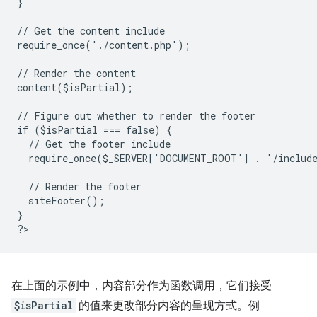
}
// Get the content include
require_once('./content.php');
// Render the content
content($isPartial);
// Figure out whether to render the footer
if ($isPartial === false) {
  // Get the footer include
  require_once($_SERVER['DOCUMENT_ROOT'] . '/includ
  // Render the footer
  siteFooter();
}
?
在上面的示例中，内容部分作为函数调用，它们接受
$isPartial
的值来更改部分内容的呈现方式。例