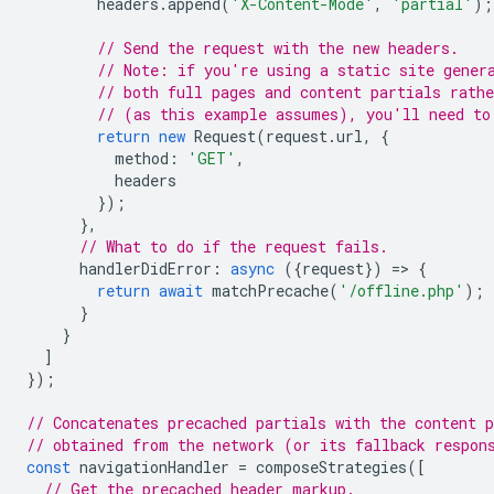
headers
.
append
(
'X-Content-Mode'
,
'partial'
);
// Send the request with the new headers.
// Note: if you're using a static site gener
// both full pages and content partials rathe
// (as this example assumes), you'll need to
return
new
Request
(
request
.
url
,
{
method
:
'GET'
,
headers
});
},
// What to do if the request fails.
handlerDidError
:
async
({
request
})
=
>
{
return
await
matchPrecache
(
'/offline.php'
);
}
}
]
});
// Concatenates precached partials with the content p
// obtained from the network (or its fallback respon
const
navigationHandler
=
composeStrategies
([
// Get the precached header markup.