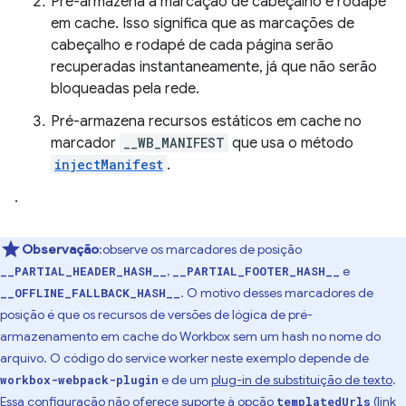
Pré-armazena a marcação de cabeçalho e rodapé
em cache. Isso significa que as marcações de
cabeçalho e rodapé de cada página serão
recuperadas instantaneamente, já que não serão
bloqueadas pela rede.
Pré-armazena recursos estáticos em cache no
marcador
__WB_MANIFEST
que usa o método
injectManifest
.
.
Observação
:observe os marcadores de posição
,
e
__PARTIAL_HEADER_HASH__
__PARTIAL_FOOTER_HASH__
. O motivo desses marcadores de
__OFFLINE_FALLBACK_HASH__
posição é que os recursos de versões de lógica de pré-
armazenamento em cache do Workbox sem um hash no nome do
arquivo. O código do service worker neste exemplo depende de
e de um
plug-in de substituição de texto
.
workbox-webpack-plugin
Essa configuração não oferece suporte à
opção
(link
templatedUrls