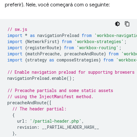
preferir). Nele, você começará com o seguinte:
// sw.js
import
*
as
navigationPreload
from
'workbox-navigati
import
{
NetworkFirst
}
from
'workbox-strategies'
;
import
{
registerRoute
}
from
'workbox-routing'
;
import
{
matchPrecache
,
precacheAndRoute
}
from
'workb
import
{
strategy
as
composeStrategies
}
from
'workbox
// Enable navigation preload for supporting browsers
navigationPreload
.
enable
();
// Precache partials and some static assets
// using the InjectManifest method.
precacheAndRoute
([
// The header partial:
{
url
:
'/partial-header.php'
,
revision
:
__PARTIAL_HEADER_HASH__
},