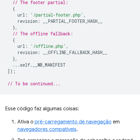
// The footer partial:
{
url
:
'/partial-footer.php'
,
revision
:
__PARTIAL_FOOTER_HASH__
},
// The offline fallback:
{
url
:
'/offline.php'
,
revision
:
__OFFLINE_FALLBACK_HASH__
},
...
self
.
__WB_MANIFEST
]);
// To be continued...
Esse código faz algumas coisas:
Ativa o
pré-carregamento de navegação
em
navegadores compatíveis
.