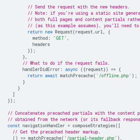
// Send the request with the new headers.
// Note: if you're using a static site gener
// both full pages and content partials rathe
// (as this example assumes), you'll need to
return
new
Request
(
request
.
url
,
{
method
:
'GET'
,
headers
});
},
// What to do if the request fails.
handlerDidError
:
async
({
request
})
=
>
{
return
await
matchPrecache
(
'/offline.php'
);
}
}
]
});
// Concatenates precached partials with the content p
// obtained from the network (or its fallback respon
const
navigationHandler
=
composeStrategies
([
// Get the precached header markup.
()
=
>
matchPrecache
(
'/partial-header.php'
),