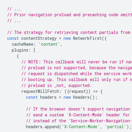
// ...
// Prior navigation preload and precaching code omit
// ...
// The strategy for retrieving content partials from
const
contentStrategy
=
new
NetworkFirst
({
cacheName
:
'content'
,
plugins
:
[
{
// NOTE: This callback will never be run if na
// preload is not supported, because the naviga
// request is dispatched while the service work
// booting up. This callback will only run if 
// preload is _not_ supported.
requestWillFetch
:
({
request
})
=
>
{
const
headers
=
new
Headers
();
// If the browser doesn't support navigation
// send a custom `X-Content-Mode` header for
// instead of the `Service-Worker-Navigation
headers
.
append
(
'X-Content-Mode'
,
'partial'
);