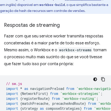
em inglês) disponível em
, o que simplifica bastante a
workbox-build
geração de hash de recursos sem controle de versões.
Respostas de streaming
Fazer com que seu service worker transmita respostas
concatenadas é a maior parte de todo esse esforço.
Mesmo assim, o Workbox e o
workbox-streams
tornam
o processo muito mais sucinto do que se você tivesse
que fazer tudo isso por conta própria:
// sw.js
import
*
as
navigationPreload
from
'workbox-navigati
import
{
NetworkFirst
}
from
'workbox-strategies'
;
import
{
registerRoute
}
from
'workbox-routing'
;
import
{
matchPrecache
,
precacheAndRoute
}
from
'workb
import
{
strategy
as
composeStrategies
}
from
'workbox