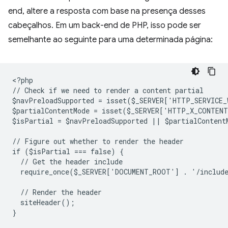
end, altere a resposta com base na presença desses
cabeçalhos. Em um back-end de PHP, isso pode ser
semelhante ao seguinte para uma determinada página:
<
?php
// Check if we need to render a content partial
$navPreloadSupported = isset($_SERVER['HTTP_SERVICE
$partialContentMode = isset($_SERVER['HTTP_X_CONTEN
$isPartial = $navPreloadSupported || $partialContent
// Figure out whether to render the header
if ($isPartial === false) {
  // Get the header include
  require_once($_SERVER['DOCUMENT_ROOT'] . '/includ
  // Render the header
  siteHeader();
}