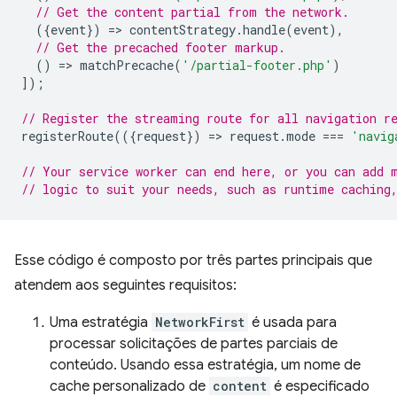
// Get the content partial from the network.
({
event
})
=
>
contentStrategy
.
handle
(
event
),
// Get the precached footer markup.
()
=
>
matchPrecache
(
'/partial-footer.php'
)
]);
// Register the streaming route for all navigation r
registerRoute
(({
request
})
=
>
request
.
mode
===
'navig
// Your service worker can end here, or you can add 
// logic to suit your needs, such as runtime caching
Esse código é composto por três partes principais que
atendem aos seguintes requisitos:
Uma estratégia
NetworkFirst
é usada para
processar solicitações de partes parciais de
conteúdo. Usando essa estratégia, um nome de
cache personalizado de
content
é especificado