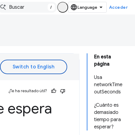
/
Acceder
En esta
página
Usa
networkTime
¿Te ha resultado útil?
outSeconds
e espera
¿Cuánto es
demasiado
tiempo para
esperar?