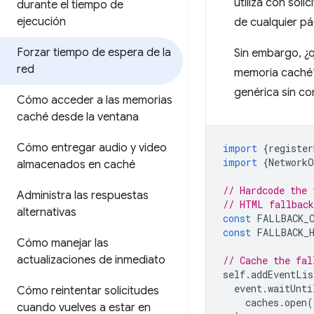
utiliza con sol
durante el tiempo de
ejecución
de cualquier pá
Forzar tiempo de espera de la
Sin embargo, ¿q
red
memoria caché?
genérica sin co
Cómo acceder a las memorias
caché desde la ventana
Cómo entregar audio y video
import
{
register
import
{
NetworkO
almacenados en caché
// Hardcode the 
Administra las respuestas
// HTML fallback
alternativas
const
FALLBACK_C
const
FALLBACK_
Cómo manejar las
actualizaciones de inmediato
// Cache the fal
self
.
addEventLis
event
.
waitUnti
Cómo reintentar solicitudes
caches
.
open
(
cuando vuelves a estar en