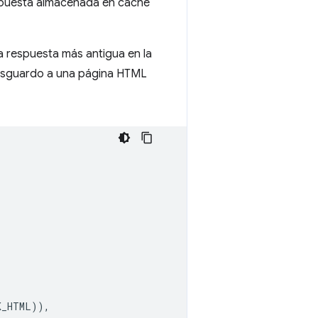
respuesta almacenada en caché
a respuesta más antigua en la
esguardo a una página HTML
K_HTML
)),