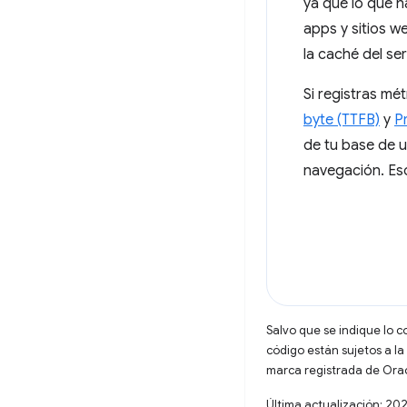
ya que lo que h
apps y sitios w
la caché del se
Si registras mé
byte (TTFB)
y
P
de tu base de u
navegación. Eso
Salvo que se indique lo c
código están sujetos a la
marca registrada de Oracl
Última actualización: 20