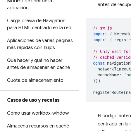
Modelo de shell de la
antes de recupe
aplicación
Carga previa de Navigation
para HTML centrado en la red
// sw.js
import
{
Network
import
{
registe
Aplicaciones de varias páginas
más rápidas con flujos
// Only wait for
// cached versio
Qué hacer y qué no hacer
const
navigation
antes de almacenar en caché
networkTimeout
cacheName
:
'n
Cuota de almacenamiento
}));
registerRoute
(
na
Casos de uso y recetas
Cómo usar workbox-window
El código anter
centrada en la
Almacena recursos en caché