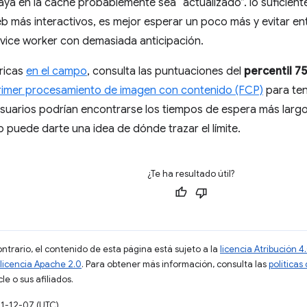
aya en la caché probablemente sea “actualizado”. lo suficient
eb más interactivos, es mejor esperar un poco más y evitar e
rvice worker con demasiada anticipación.
tricas
en el campo
, consulta las puntuaciones del
percentil 75
rimer procesamiento de imagen con contenido (FCP)
para ten
suarios podrían encontrarse los tiempos de espera más largos
 puede darte una idea de dónde trazar el límite.
¿Te ha resultado útil?
ontrario, el contenido de esta página está sujeto a la
licencia Atribución
licencia Apache 2.0
. Para obtener más información, consulta las
políticas
e o sus afiliados.
21-12-07 (UTC)