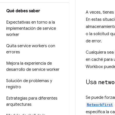
Qué debes saber
A veces, tienes
En estas situac
Expectativas en torno a la
almacenamiento
implementación de service
o la solicitud 
worker
de error.
Quita service workers con
errores
Cualquiera sea 
en caché para 
Mejora la experiencia de
Workbox puede
desarrollo de service worker
Solución de problemas y
Usa
netwo
registro
Se puede forzar
Estrategias para diferentes
arquitecturas
NetworkFirst
especifica la c