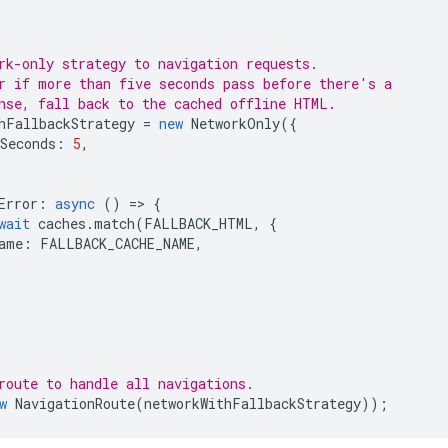
rk-only strategy to navigation requests.
r if more than five seconds pass before there's a
nse, fall back to the cached offline HTML.
hFallbackStrategy
=
new
NetworkOnly
({
Seconds
:
5
,
Error
:
async
()
=
>
{
wait
caches
.
match
(
FALLBACK_HTML
,
{
ame
:
FALLBACK_CACHE_NAME
,
route to handle all navigations.
w
NavigationRoute
(
networkWithFallbackStrategy
));