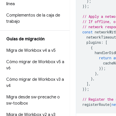
);
línea
});
Complementos de la caja de
// Apply a netwo
trabajo
// If offline, o
// network respo
const
networkWit
networkTimeout
Guías de migración
plugins
:
[
{
Migra de Workbox v4 a v5
handlerDid
return
a
Cómo migrar de Workbox v5 a
cacheN
v6
});
},
},
Cómo migrar de Workbox v3 a
],
v4
});
Migra desde sw-precache o
// Register the 
sw-toolbox
registerRoute
(
ne
Migra de Workbox v2 a v3