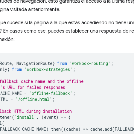
icitudes de navegación, esto garantiza el acceso a la última 
gina visitada anteriormente.
ué sucede si la página a la que estás accediendo no tiene un
 En casos como ese, puedes establecer una respuesta de r
nexión:
Route
,
NavigationRoute
}
from
'workbox-routing'
;
nly
}
from
'workbox-strategies'
;
fallback cache name and the offline
's URL for failed responses
ACHE_NAME
=
'offline-fallback'
;
HTML
=
'/offline.html'
;
lback HTML during installation.
tener
(
'install'
,
(
event
)
=
>
{
l
(
FALLBACK_CACHE_NAME
).
then
((
cache
)
=
>
cache
.
add
(
FALLBAC