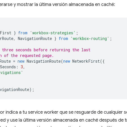
rarse y mostrar la última versión almacenada en caché:
First
}
from
'workbox-strategies'
;
rRoute
,
NavigationRoute
}
from
'workbox-routing'
;
 three seconds before returning the last
n of the requested page.
Route
=
new
NavigationRoute
(
new
NetworkFirst
({
Seconds
:
3
,
avigations'
vigationRoute
);
ior indica a tu service worker que se resguarde de cualquier 
 red y use la última versión almacenada en caché después de