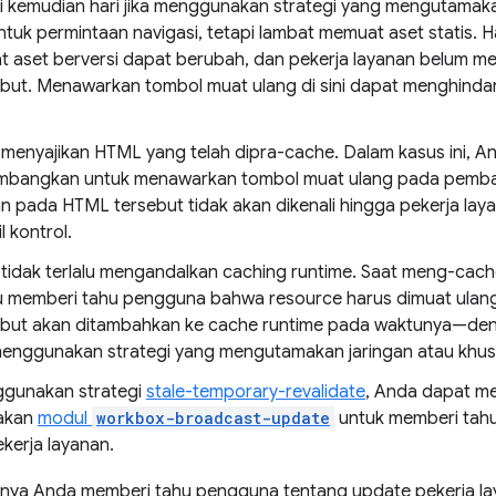
i kemudian hari jika menggunakan strategi yang mengutamaka
untuk permintaan navigasi, tetapi lambat memuat aset statis. 
aat aset berversi dapat berubah, dan pekerja layanan belum 
ebut. Menawarkan tombol muat ulang di sini dapat menghindar
 menyajikan HTML yang telah dipra-cache. Dalam kasus ini, A
bangkan untuk menawarkan tombol muat ulang pada pembar
 pada HTML tersebut tidak akan dikenali hingga pekerja lay
 kontrol.
 tidak terlalu mengandalkan caching runtime. Saat meng-cach
lu memberi tahu pengguna bahwa resource harus dimuat ulang.
ebut akan ditambahkan ke cache runtime pada waktunya—de
menggunakan strategi yang mengutamakan jaringan atau khusu
ggunakan strategi
stale-temporary-revalidate
, Anda dapat m
akan
modul
workbox-broadcast-update
untuk memberi tahu
kerja layanan.
aknya Anda memberi tahu pengguna tentang update pekerja l