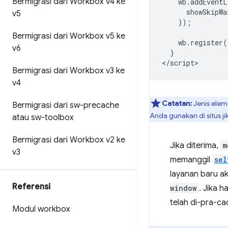
Bermigrasi dari Workbox v4 ke
    wb.addEventL
      showSkipWa
v5
    });

Bermigrasi dari Workbox v5 ke
    wb.register(
v6
  }

Bermigrasi dari Workbox v3 ke
v4
Catatan:
Jenis eleme
Bermigrasi dari sw-precache
Anda gunakan di situs ji
atau sw-toolbox
Bermigrasi dari Workbox v2 ke
Jika diterima,
m
v3
memanggil
sel
layanan baru a
Referensi
window
. Jika 
telah di-pra-ca
Modul workbox