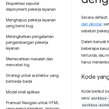
Ekspektasi seputar
deployment pekerja layanan
Secara default
Menghapus pekerja layanan
dan diinstal
, se
yang berisi bug
sebelum pekerja
Meningkatkan pengalaman
Dalam banyak ka
pengembangan pekerja
layanan
beberapa kasus
tertunda, lalu
Memecahkan masalah dan
harus menambah
mencatat log
Strategi untuk arsitektur yang
Kode yang
berbeda-beda
Kode berikut b
Model shell aplikasi
versi
workbox-
Pramuat Navigasi untuk HTML
workbox-wind
yang mengutamakan Jaringan