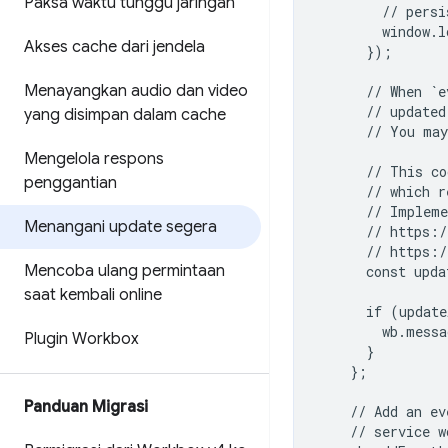
Paksa waktu tunggu jaringan
        // persi
        window.l
Akses cache dari jendela
      });

Menayangkan audio dan video
      // When `e
      // updated
yang disimpan dalam cache
      // You may
Mengelola respons
      // This co
penggantian
      // which r
      // Impleme
Menangani update segera
      // https:/
      // https:/
Mencoba ulang permintaan
      const upda
saat kembali online
      if (update
        wb.messa
Plugin Workbox
      }

    };

Panduan Migrasi
    // Add an ev
    // service w