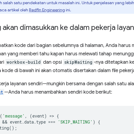
ah salah satu pendekatan untuk masalah ini. Untuk penjelasan yang leb
aca artikel oleh
Redfin Engineering
ini.
 akan dimasukkan ke dalam pekerja laya
atkan kode dari bagian sebelumnya di halaman, Anda haru
anan yang memberi tahu kapan harus melewati tahap menung
ri
workbox-build
dan opsi
skipWaiting
-nya ditetapkan k
 kode di bawah ini akan otomatis disertakan dalam file pekerj
ekerja layanan sendiri—mungkin bersama dengan salah satu al
st
—Anda harus menambahkan sendiri kode berikut:
(
'message'
,
(
event
)
=
>
{
 && 
event
.
data
.
type
===
'SKIP_WAITING'
)
{
ting
();