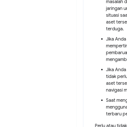
masalah d
jaringan 
situasi s
aset ters
terduga.
Jika Anda
mempertim
pembaruan
mengambil
Jika Anda
tidak per
aset ters
navigasi 
Saat men
menggun
terbaru pe
Perlu atau tid