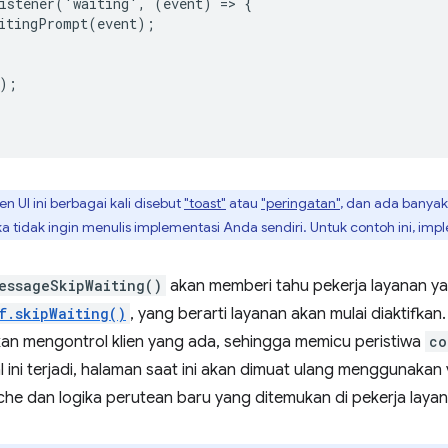
istener('waiting', (event) => {

itingPrompt(event);

);

n UI ini berbagai kali disebut
"toast"
atau
"peringatan"
, dan ada banyak
ka tidak ingin menulis implementasi Anda sendiri. Untuk contoh ini, imp
essageSkipWaiting()
akan memberi tahu pekerja layanan 
f.skipWaiting()
, yang berarti layanan akan mulai diaktifkan.
kan mengontrol klien yang ada, sehingga memicu peristiwa
co
hal ini terjadi, halaman saat ini akan dimuat ulang menggunaka
che dan logika perutean baru yang ditemukan di pekerja layan