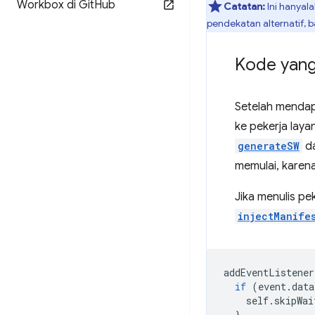
Workbox di Git
Hub
Catatan:
Ini hanyal
pendekatan alternatif, b
Kode yang
Setelah mendap
ke pekerja lay
generateSW
da
memulai, karena
Jika menulis p
injectManife
addEventListener
if
(
event
.
data
self
.
skipWai
}