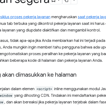
,
siklus proses pekerja layanan
mengharuskan
saat pekerja la
mua tab terbuka yang dikontrol pekerja layanan saat ini harus 
 layanan yang diupdate diaktifkan dan mengambil kontrol.
sus, tidak apa-apa jika Anda membiarkan hal ini terjadi pada
, Anda mungkin ingin memberi tahu pengguna bahwa ada upd
 mengotomatiskan proses peralihan ke pekerja layanan yang b
kan beberapa kode di halaman dan pekerja layanan Anda.
 akan dimasukkan ke halaman
erjalan dalam elemen
<script>
inline menggunakan modul Jav
window
yang dihosting CDN. Tindakan ini mendaftarkan pek
ow
, dan akan bereaksi jika pekerja layanan terjebak dalam fa