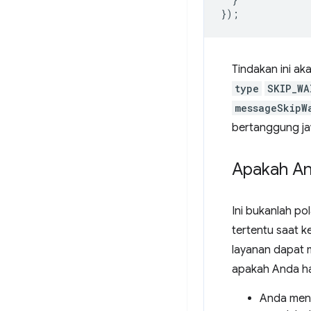
});
Tindakan ini ak
type
SKIP_WA
messageSkipW
bertanggung ja
Apakah An
Ini bukanlah po
tertentu saat 
layanan dapat 
apakah Anda ha
Anda meng