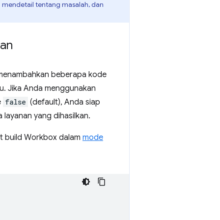
ih mendetail tentang masalah, dan
nan
s menambahkan beberapa kode
gu. Jika Anda menggunakan
e
false
(default), Anda siap
a layanan yang dihasilkan.
at build Workbox dalam
mode