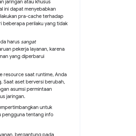
n jaringan atau khusus
Hal ini dapat menyebabkan
melakukan pra-cache terhadap
i beberapa perilaku yang tidak
nda harus
sangat
uan pekerja layanan, karena
anan yang diperbarui
e resource saat runtime, Anda
 Saat aset berversi berubah,
ngan asumsi permintaan
s jaringan.
empertimbangkan untuk
 pengguna tentang info
ayanan, bergantung pada