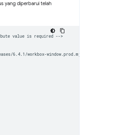
s yang diperbarui telah
bute value is required -->

ases/6.4.1/workbox-window.prod.mjs';
