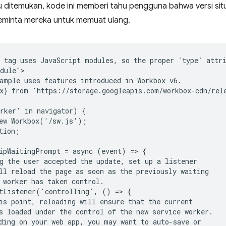
ditemukan, kode ini memberi tahu pengguna bahwa versi situ
eminta mereka untuk memuat ulang.
 tag uses JavaScript modules, so the proper `type` attri
dule">

ample uses features introduced in Workbox v6.

x} from 'https://storage.googleapis.com/workbox-cdn/rele
rker' in navigator) {

ew Workbox('/sw.js');

tion;

ipWaitingPrompt = async (event) => {

g the user accepted the update, set up a listener

ll reload the page as soon as the previously waiting

 worker has taken control.

tListener('controlling', () => {

is point, reloading will ensure that the current

s loaded under the control of the new service worker.

ding on your web app, you may want to auto-save or
