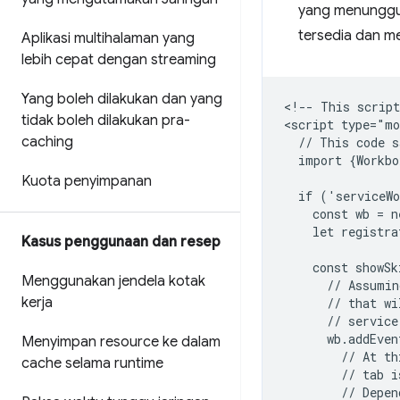
yang menunggu 
tersedia dan m
Aplikasi multihalaman yang
lebih cepat dengan streaming
Yang boleh dilakukan dan yang
<!-- This script
tidak boleh dilakukan pra-
<script type="mo
caching
  // This code s
  import {Workbo
Kuota penyimpanan
  if ('serviceWo
    const wb = n
    let registra
Kasus penggunaan dan resep
    const showSk
Menggunakan jendela kotak
      // Assumin
kerja
      // that wi
      // service
      wb.addEven
Menyimpan resource ke dalam
        // At th
cache selama runtime
        // tab i
        // Depen