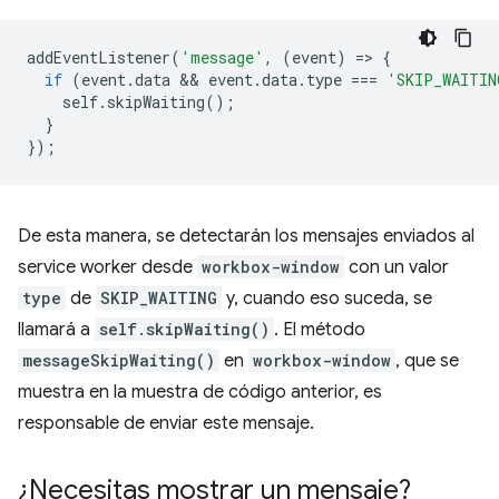
addEventListener
(
'message'
,
(
event
)
=
>
{
if
(
event
.
data
 && 
event
.
data
.
type
===
'SKIP_WAITIN
self
.
skipWaiting
();
}
});
De esta manera, se detectarán los mensajes enviados al
service worker desde
workbox-window
con un valor
type
de
SKIP_WAITING
y, cuando eso suceda, se
llamará a
self.skipWaiting()
. El método
messageSkipWaiting()
en
workbox-window
, que se
muestra en la muestra de código anterior, es
responsable de enviar este mensaje.
¿Necesitas mostrar un mensaje?