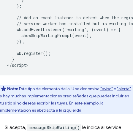
    };

    // Add an event listener to detect when the regis
    // service worker has installed but is waiting to
    wb.addEventListener('waiting', (event) => {

      showSkipWaitingPrompt(event);

    });

    wb.register();

  }

Nota:
Este tipo de elemento de la IU se denomina
"aviso"
o
"alerta"
,
y hay muchas implementaciones prediseñadas que puedes incluir en
tu sitio si no deseas escribir las tuyas. En este ejemplo, la
implementación es abstracta a la izquierda.
Si acepta,
messageSkipWaiting()
le indica al service