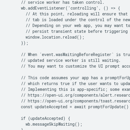
      // service worker has taken control.

      wb.addEventListener('controlling', () => {

        // At this point, reloading will ensure that 
        // tab is loaded under the control of the new
        // Depending on your web app, you may want to
        // persist transient state before triggering 
        window.location.reload();

      });

      // When `event.wasWaitingBeforeRegister` is tru
      // updated service worker is still waiting.

      // You may want to customize the UI prompt acco
      // This code assumes your app has a promptForUp
      // which returns true if the user wants to upda
      // Implementing this is app-specific; some exam
      // https://open-ui.org/components/alert.researc
      // https://open-ui.org/components/toast.researc
      const updateAccepted = await promptForUpdate();
      if (updateAccepted) {

        wb.messageSkipWaiting();

      }
