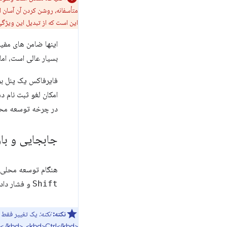
متأسفانه، روشن کردن آن آسان ا
این است که از تبدیل این ویژگ
اینها ضامن های مفی
بسیار عالی است، ام
فایرفاکس یک پنل بر
امکان لغو ثبت نام 
در چرخه توسعه محلی
جابجایی و با
هنگام توسعه محلی ب
Shift
و فشار دادن
نکته:
نکته:
<kbd>Shift< /kbd>، <kbd>Ctrl</kbd>، و <kbd>R</kbd> در ویندوز یا سایر ماشین‌ها.