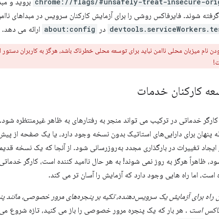
chrome://flags/#unsafely-treat-insecure-ori
بروید و مبد
 گرفته شوند. فایرفاکس روشی را برای آزمایش کارکنان سرویس در مبداهای ناام
devtools.serviceWorkers.te
در
about:config
ارائه می دهد.
دن نام میزبان محلی ناامن نباید برای توسعه محلی خطرناک باشد، هرگز به کاربران دستور است
ت!
عه کارکنان خدمات
ارگر خدماتی در ترکیب می تواند منجر به رفتارهای به ظاهر غیرمنتظره شود.
 پنهان برای دارایی‌های استاتیک بدون نسخه وجود دارد، یا یک صفحه از پیش
 ایجاد تغییرات در بارگذاری مجدد به‌روزرسانی شود. از آنجا که یک نسخه قدیمی
د، ظاهراً هرگز به روز نمی شوند! به هر حال ناامید کننده است، کارگر خدماتی 
است، اما راه هایی وجود دارد که آزمایش را آسان تر می کند.
ن راه برای آزمایش یک سرویس‌دهنده، تکیه بر پنجره‌های مرور خصوصی، مانند پن
فاکس است
. هر بار که یک پنجره مرور خصوصی را باز می کنید، تازه شروع م