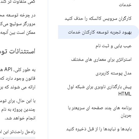
کمی متفاوت تر کند.
خدمات
در چرخه توسعه محلی
کارگران سرویس کالسکه را حذف کنید
مرورگر سوئیچ می‌کن
بهبود تجربه توسعه کارکنان خدمات
ممکن است بین آنچه 
عیب یابی و ثبت نام
استثنائات تو
استراتژی برای معماری های مختلف
مدل پوسته کاربردی
قانون وجود دارد که ممکن است از طریق HTTP در دسترس ب
پیش بارگذاری ناوبری برای شبکه اول
ارائه می شوند که ب
HTML
با این حال، برای تو
برنامه های چند صفحه ای سریعتر با
چندین پروژه به نام 
جریان
انجام خواهد شد.
بایدها و نبایدها را از قبل ذخیره کنید
راه‌حل راحت‌تر این اس