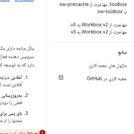
toolbox، مهاجرت از sw-precache
یا sw-toolbox
مهاجرت از Workbox v2 به v3،
مهاجرت از Workbox v2 به v3
پانل برنامه دارای ی
منابع
سرویس دهنده فعال ر
دارد که به توسعه ک
ماژول های جعبه کاری
آفلاین
شرایط 
جعبه کاری در Git
Hub
آفلاین است ک
به‌روزرسانی 
فعلی را دوبار
بای پس برای
محتوا را از 
احتیاط:
ممکن است وسوسه ان