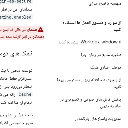
gin-as-secure
سهمیه ذخیره سازی
مبداهای امن در نظر
sting.enabled
از موارد و دستور العمل ها استفاده
کنید
هشدار:
در حالی که ایمن بو
دهندگان در نظر گرفته شده اس
از Workbox-window استفاده کنید
کمک های توس
ذخیره منابع در زمان اجرا
توقف اجباری شبکه
توسعه محلی با یک ک
استراتژی فقط حافظه
از پنجره به حافظه پنهان دسترسی پیدا
انتظار می‌رود پس از
کنید
Cache
ارائه می شو
پخش فایل های صوتی و تصویری در
انجام آن ساخته شده 
حافظه پنهان
تا حد زیادی مؤثرتری
مدیریت پاسخ های بازگشتی
مرور خصوصی فایر