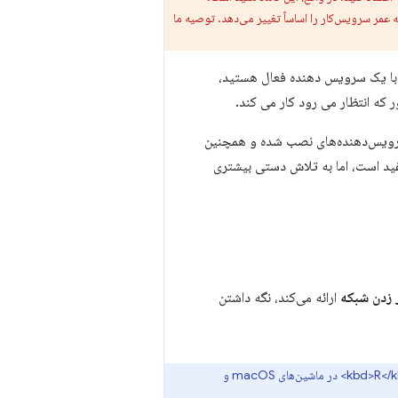
عمر سرویس‌کار را اساساً تغییر می‌دهد. توصیه ما
با یک سرویس دهنده فعال هستید،
ه انتظار می رود کار می کند.
ن سرویس‌دهنده‌های نصب شده و همچنین
فید است، اما به تلاش دستی بیشتری
 زدن شبکه
ارائه می‌کند، نگه داشتن
یک تغییر فقط صفحه کلیدی از این شامل فشار دادن <kbd>Shift</kbd>، <kbd>Cmd</kbd> و <kbd>R</kbd> در ماشین‌های macOS و