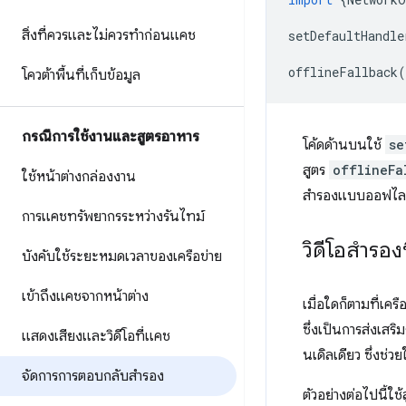
สิ่งที่ควรและไม่ควรทำก่อนแคช
setDefaultHandle
offlineFallback
(
โควต้าพื้นที่เก็บข้อมูล
กรณีการใช้งานและสูตรอาหาร
โค้ดด้านบนใช้
se
สูตร
offlineFa
ใช้หน้าต่างกล่องงาน
สำรองแบบออฟไล
การแคชทรัพยากรระหว่างรันไทม์
วิดีโอสำรอง
บังคับใช้ระยะหมดเวลาของเครือข่าย
เข้าถึงแคชจากหน้าต่าง
เมื่อใดก็ตามที่เค
ซึ่งเป็นการส่งเส
แสดงเสียงและวิดีโอที่แคช
นเดิลเดียว ซึ่งช่
จัดการการตอบกลับสำรอง
ตัวอย่างต่อไปนี้ใช