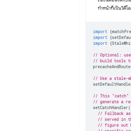
ในขั้นตอนถัดไปน
ทำหน้าที่เป็นวิดี
import
{
matchPr
import
{
setDefau
import
{
StaleWhi
// Optional: use
// build tools t
precacheAndRoute
// Use a stale-w
setDefaultHandle
// This "catch" 
// generate a re
setCatchHandler
(
// Fallback as
// served in t
// figure out 
// specific re