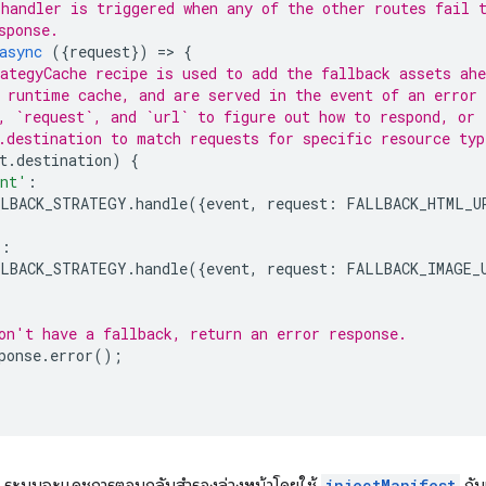
handler is triggered when any of the other routes fail 
sponse.
async
({
request
})
=
>
{
ategyCache recipe is used to add the fallback assets ahe
 runtime cache, and are served in the event of an error 
, `request`, and `url` to figure out how to respond, or
.destination to match requests for specific resource typ
t
.
destination
)
{
ent'
:
LBACK_STRATEGY
.
handle
({
event
,
request
:
FALLBACK_HTML_U
'
:
LBACK_STRATEGY
.
handle
({
event
,
request
:
FALLBACK_IMAGE_
on't have a fallback, return an error response.
ponse
.
error
();
injectManifest