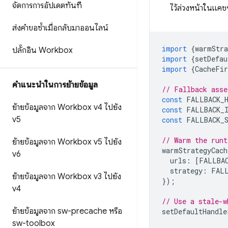
จัดการการอัปเดตทันที
ไว้ล่วงหน้าในแคช
ส่งคำขอซ้ำเมื่อกลับมาออนไลน์
import
{
warmStra
ปลั๊กอิน Workbox
import
{
setDefau
import
{
CacheFir
คําแนะนําในการย้ายข้อมูล
// Fallback asse
const
FALLBACK_
ย้ายข้อมูลจาก Workbox v4 ไปยัง
const
FALLBACK_
v5
const
FALLBACK_
// Warm the runt
ย้ายข้อมูลจาก Workbox v5 ไปยัง
warmStrategyCach
v6
urls
:
[
FALLBA
strategy
:
FAL
ย้ายข้อมูลจาก Workbox v3 ไปยัง
});
v4
// Use a stale-w
ย้ายข้อมูลจาก sw-precache หรือ
setDefaultHandle
sw-toolbox