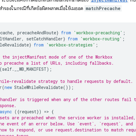
ี้ ระบบจะแคชการตอบกลับสำรองล่วงหน้าโดยใช้
กับ
โอสำรองในกรณีที่เกิดข้อผิดพลาดเมื่อใช้เมธอด
matchPrecache
ecache
,
precacheAndRoute
}
from
'workbox-precaching'
;
ltHandler
,
setCatchHandler
}
from
'workbox-routing'
;
leRevalidate
}
from
'workbox-strategies'
;
 the injectManifest mode of one of the Workbox
o precache a list of URLs, including fallbacks.
(
self
.
__WB_MANIFEST
);
hile-revalidate strategy to handle requests by default.
r
(
new
StaleWhileRevalidate
());
handler is triggered when any of the other routes fail 
sponse.
async
({
request
})
=
>
{
sets are precached when the service worker is installed,
he event of an error below. Use `event`, `request`, and 
how to respond, or use request.destination to match requ
source types.