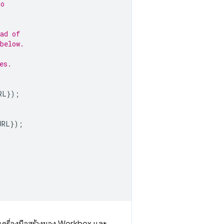
to
ad of
below.
es.
RL
});
URL
});