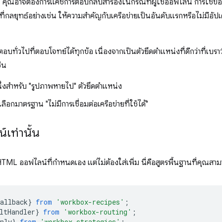
คุณอาจต้องการแคชการตอบกลับสำรองในกรณีที่ผู้ใช้ออฟไลน์ การใช้ข้
่กลยุทธ์อย่างเช่น ให้ความสำคัญกับเครือข่ายเป็นอันดับแรกหรือไม่มีอ
อบทั่วไปที่ตอบโจทย์ได้ทุกข้อ เนื่องจากเป็นตัวยึดตำแหน่งที่ดีกว่าที่เบราว์
ช่น
่งสำหรับ "รูปภาพหายไป" ตัวยึดตําแหน่ง
อกมาตรฐาน "ไม่มีการเชื่อมต่อเครือข่ายที่ใช้ได้"
เท่านั้น
HTML ออฟไลน์ที่กำหนดเอง แต่ไม่ต้องใส่เพิ่ม นี่คือสูตรพื้นฐานที่คุณส
allback
}
from
'workbox-recipes'
;
ltHandler
}
from
'workbox-routing'
;
nly
}
from
'workbox-strategies'
;