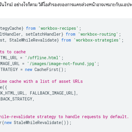
รันไทม์ อย่างไรก็ตาม วิดีโอสำรองของการแคชล่วงหน้าอาจเหมาะกับแอป
tegyCache
}
from
'workbox-recipes'
;
ltHandler
,
setCatchHandler
}
from
'workbox-routing'
;
st
,
StaleWhileRevalidate
}
from
'workbox-strategies'
;
ts to cache
HTML_URL
=
'/offline.html'
;
IMAGE_URL
=
'/images/image-not-found.jpg'
;
STRATEGY
=
new
CacheFirst
();
ime cache with a list of asset URLs
e
({
CK_HTML_URL
,
FALLBACK_IMAGE_URL
],
LBACK_STRATEGY
,
hile-revalidate strategy to handle requests by default.
r
(
new
StaleWhileRevalidate
());