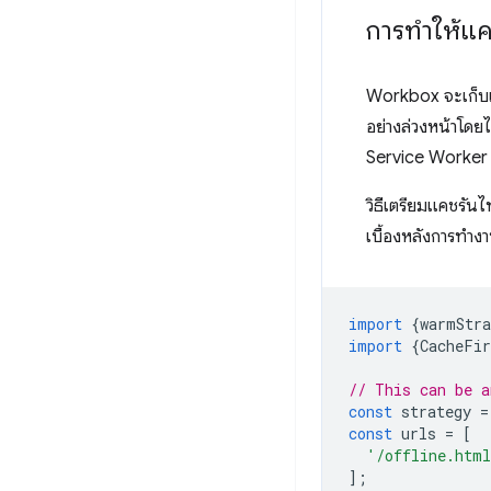
การทำให้แคช
Workbox จะเก็บแ
อย่างล่วงหน้าโดย
Service Worker ท
วิธีเตรียมแคชรันไ
เบื้องหลังการทำงา
import
{
warmStra
import
{
CacheFir
// This can be a
const
strategy
=
const
urls
=
[
'/offline.htm
];