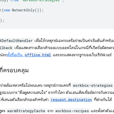
r
(
new
NetworkOnly
());
);
tDefaultHandler
เพื่อใช้กลยุทธ์เฉพาะเครือข่ายเป็นค่าเริ่มต้นสำหรั
llback
เพื่อแสดงทางเลือกสำรองแบบออฟไลน์ในกรณีที่เกิดข้อผิดพลาด
น์จะ
ตั้งชื่อเป็น
offline.html
และจะแสดงจากรูทของเว็บเซิร์ฟเวอร์
ที่ครอบคลุม
รือข่ายล้มเหลวหรือไม่พบแคช กลยุทธ์การแคชที่
workbox-strategies
ริมรูปแบบการ "ดึงดูดความสนใจ" จากทั่วโลก ตัวแฮนเดิลเพื่อจัดการกับคว
วยให้เสนอตัวเลือกสำรองสำหรับค่า
request.destination
ที่ต่างกันได้
้สูตร
warmStrategyCache
จาก
workbox-recipes
และตั้งค่าตัวแ