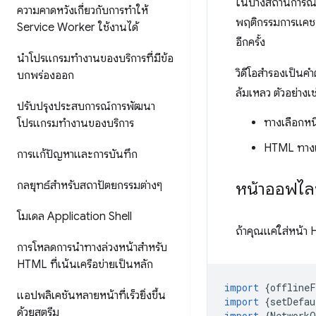
ในบางสถานการณ์ 
ความคาดหวังเกี่ยวกับการทำให้
พฤติกรรมการแคชที
Service Worker ใช้งานได้
อีกครั้ง
นำโปรแกรมทำงานของบริการที่มีข้อ
วิดีโอสำรองเป็นคำต
บกพร่องออก
ล้มเหลว ตัวอย่างเ
ปรับปรุงประสบการณ์การพัฒนา
ทางเลือกหนึ
โปรแกรมทำงานของบริการ
HTML ทางเลื
การแก้ปัญหาและการบันทึก
กลยุทธ์สำหรับสถาปัตยกรรมต่างๆ
หน้าออฟไลน์
โมเดล Application Shell
ถ้าคุณแค่ใส่หน้า 
การโหลดการนำทางล่วงหน้าสำหรับ
HTML ที่เน้นเครือข่ายเป็นหลัก
import
{
offlineF
แอปพลิเคชันหลายหน้าที่เร็วยิ่งขึ้น
import
{
setDefau
ด้วยสตรีม
import
{
NetworkO