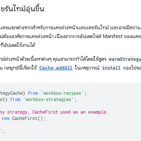
รันไทม์อุ่นขึ้น
คชแยกต่างหากสำหรับการแคชล่วงหน้าและแคชรันไทม์ และอาจมีสถานกา
ไม่ต้องอาศัยการแคชล่วงหน้า เนื่องจากการอัปเดตไฟล์ Manifest ของแคช
ี่อัปเดตใช้งานได้
ทม์ล่วงหน้าด้วยเนื้อหาต่างๆ คุณสามารถทำได้โดยใช้สูตร
warmStrateg
น กลยุทธ์นี้เรียกใช้
Cache.addAll
ในเหตุการณ์
install
ของโปรแ
tegyCache
}
from
'workbox-recipes'
;
st
}
from
'workbox-strategies'
;
ny strategy, CacheFirst used as an example.
new
CacheFirst
();
l'
,