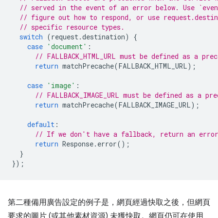
// served in the event of an error below. Use `even
// figure out how to respond, or use request.desti
// specific resource types.
switch
(
request
.
destination
)
{
case
'document'
:
// FALLBACK_HTML_URL must be defined as a prec
return
matchPrecache
(
FALLBACK_HTML_URL
);
case
'image'
:
// FALLBACK_IMAGE_URL must be defined as a pre
return
matchPrecache
(
FALLBACK_IMAGE_URL
);
default
:
// If we don't have a fallback, return an erro
return
Response
.
error
();
}
});
第二種備用廣告設定的例子是，網頁經過快取之後，但網頁
要求的圖片 (或其他素材資源) 未獲快取。網頁仍可在使用