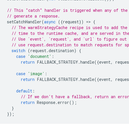
// This "catch" handler is triggered when any of the
// generate a response.
setCatchHandler
(
async
({
request
})
=
>
{
// The warmStrategyCache recipe is used to add the
// time to the runtime cache, and are served in th
// Use `event`, `request`, and `url` to figure out 
// use request.destination to match requests for s
switch
(
request
.
destination
)
{
case
'document'
:
return
FALLBACK_STRATEGY
.
handle
({
event
,
reques
case
'image'
:
return
FALLBACK_STRATEGY
.
handle
({
event
,
reques
default
:
// If we don't have a fallback, return an erro
return
Response
.
error
();
}
});