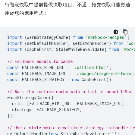
行階段快取中提前提供快取項目。不過，預先快取可能更適
用於您的應用程式：
import
{
warmStrategyCache
}
from
'workbox-recipes'
;
import
{
setDefaultHandler
,
setCatchHandler
}
from
'wo
import
{
CacheFirst
,
StaleWhileRevalidate
}
from
'work
// Fallback assets to cache
const
FALLBACK_HTML_URL
=
'/offline.html'
;
const
FALLBACK_IMAGE_URL
=
'/images/image-not-found
const
FALLBACK_STRATEGY
=
new
CacheFirst
();
// Warm the runtime cache with a list of asset URLs
warmStrategyCache
({
urls
:
[
FALLBACK_HTML_URL
,
FALLBACK_IMAGE_URL
],
strategy
:
FALLBACK_STRATEGY
,
});
// Use a stale-while-revalidate strategy to handle re
setDefaultHandler
(
new
StaleWhileRevalidate
());