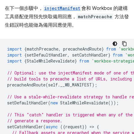
在下一個步驟中，
injectManifest
會和 Workbox 的建構
工具搭配使用預先快取備用回應，
matchPrecache
方法發
生錯誤時也能做為備用回應使用。
import
{
matchPrecache
,
precacheAndRoute
}
from
'workb
import
{
setDefaultHandler
,
setCatchHandler
}
from
'wo
import
{
StaleWhileRevalidate
}
from
'workbox-strategi
// Optional: use the injectManifest mode of one of t
// build tools to precache a list of URLs, including
precacheAndRoute
(
self
.
__WB_MANIFEST
);
// Use a stale-while-revalidate strategy to handle re
setDefaultHandler
(
new
StaleWhileRevalidate
());
// This "catch" handler is triggered when any of the
// generate a response.
setCatchHandler
(
async
({
request
})
=
>
{
// Fallback assets are precached when the service 