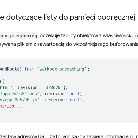
e dotyczące listy do pamięci podręcznej
box-precaching
oczekuje tablicy obiektów z właściwością
u
azywana plikiem z zawartością do wcześniejszego buforowania
AndRoute
}
from
'workbox-precaching'
;
([
.html'
,
revision
:
'383676'
},
/app.0c9a31.css'
,
revision
:
null
},
s/app.0d5770.js'
,
revision
:
null
},
ntries ...
a zestaw adresów URL, z których każdy zawiera informacje o 