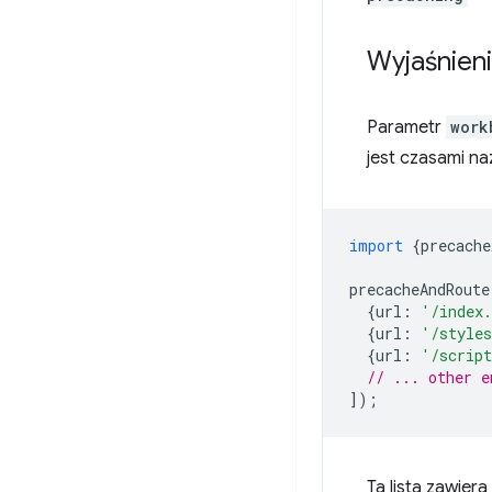
Wyjaśnieni
Parametr
work
jest czasami n
import
{
precache
precacheAndRoute
{
url
:
'/index
{
url
:
'/styles
{
url
:
'/script
// ... other e
]);
Ta lista zawier