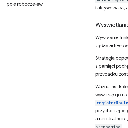
pole robocze-sw
i aktywowana, a
Wyświetlani
Wywołanie funk
żądań adresów 
Strategia odpo
z pamięci podr
przypadku zosta
Ważna jest kole
wywołać go na p
registerRout
przychodzącego
a nie strategi
precaching