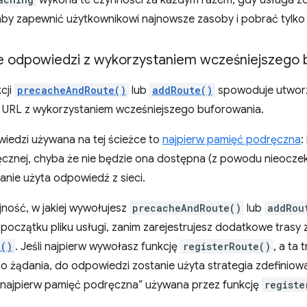
wykona te czynności za każdym razem, gdy usługa zo
by zapewnić użytkownikowi najnowsze zasoby i pobrać tylko pl
e odpowiedzi z wykorzystaniem wcześniejszego
cji
precacheAndRoute()
lub
addRoute()
spowoduje utwor
URL z wykorzystaniem wcześniejszego buforowania.
wiedzi używana na tej ścieżce to
najpierw pamięć podręczna
:
ęcznej, chyba że nie będzie ona dostępna (z powodu nieocze
nie użyta odpowiedź z sieci.
jność, w jakiej wywołujesz
precacheAndRoute()
lub
addRou
oczątku pliku usługi, zanim zarejestrujesz dodatkowe trasy 
e()
. Jeśli najpierw wywołasz funkcję
registerRoute()
, a ta 
 żądania, do odpowiedzi zostanie użyta strategia zdefiniowa
a „najpierw pamięć podręczna” używana przez funkcję
registe