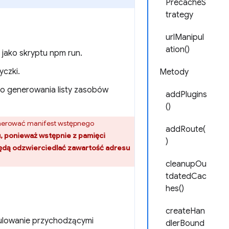
PrecacheS
trategy
urlManipul
ation()
b jako skryptu npm run.
yczki.
Metody
do generowania listy zasobów
addPlugins
()
nerować manifest wstępnego
addRoute(
u, ponieważ wstępnie z pamięci
)
będą odzwierciedlać zawartość adresu
cleanupOu
tdatedCac
hes()
createHan
pulowanie przychodzącymi
dlerBound