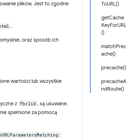
owanie plików. Jest to zgodne
ToURL()
getCache
KeyForURL
html
.
()
myślnie, oraz sposób ich
matchPrec
ache()
precache()
one wartości lub wszystkie
precacheA
ndRoute()
tyczne z
fbclid
, są usuwane.
nie spełnione za pomocą
eURLParametersMatching
: