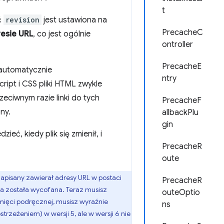
t
ć
revision
jest ustawiona na
PrecacheC
resie URL
, co jest ogólnie
ontroller
PrecacheE
t automatycznie
ntry
ipt i CSS pliki HTML zwykle
eciwnym razie linki do tych
PrecacheF
ny.
allbackPlu
gin
ieć, kiedy plik się zmienił, i
PrecacheR
oute
zapisany zawierał adresy URL w postaci
PrecacheR
cja została wycofana. Teraz musisz
outeOptio
ięci podręcznej, musisz wyraźnie
ns
trzeżeniem) w wersji 5, ale w wersji 6 nie