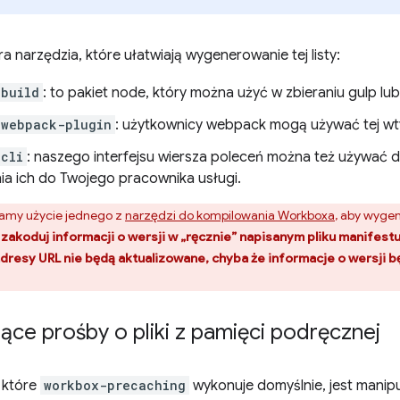
 narzędzia, które ułatwiają wygenerowanie tej listy:
-build
: to pakiet node, który można użyć w zbieraniu gulp lu
-webpack-plugin
: użytkownicy webpack mogą używać tej wt
cli
: naszego interfejsu wiersza poleceń można też używać 
ia ich do Twojego pracownika usługi.
amy użycie jednego z
narzędzi do kompilowania Workboxa
, aby wyge
 zakoduj informacji o wersji w „ręcznie” napisanym pliku manifest
dresy URL nie będą aktualizowane, chyba że informacje o wersji 
ce prośby o pliki z pamięci podręcznej
, które
workbox-precaching
wykonuje domyślnie, jest mani