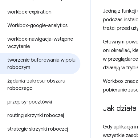
Jedną z funkcji
workbox-expiration
podczas instal
Workbox-google-analytics
treści przed uż
workbox-nawigacja-wstępne
Głównym powode
wczytanie
oni określać, k
w przeglądarce 
tworzenie buforowania w polu
roboczym
działają w trybie
żądania-zakresu-obszaru
Workbox znaczn
roboczego
pobieranie zas
przepisy-pocztówki
Jak dział
routing skrzynki roboczej
Gdy aplikacja 
strategie skrzynki roboczej
wszystkie zasob