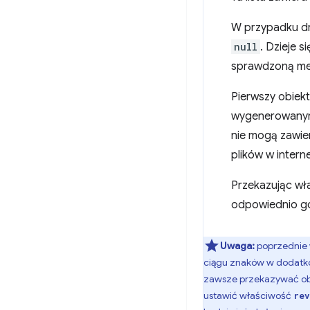
W przypadku dr
null
. Dzieje s
sprawdzoną me
Pierwszy obiekt
wygenerowanym 
nie mogą zawier
plików w intern
Przekazując wł
odpowiednio go
Uwaga:
poprzednie 
ciągu znaków w dodatk
zawsze przekazywać obi
ustawić właściwość
rev