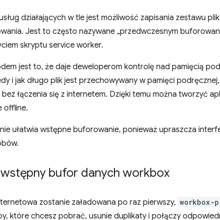
 usług działających w tle jest możliwość zapisania zestawu pl
owania. Jest to często nazywane „przedwczesnym buforowan
yciem skryptu service worker.
m jest to, że daje deweloperom kontrolę nad pamięcią pod
iedy i jak długo plik jest przechowywany w pamięci podręcznej
bez łączenia się z internetem. Dzięki temu można tworzyć apl
 offline.
ie ułatwia wstępne buforowanie, ponieważ upraszcza interfe
obów.
a wstępny bufor danych workbox
internetowa zostanie załadowana po raz pierwszy,
workbox-p
y, które chcesz pobrać, usunie duplikaty i połączy odpowied