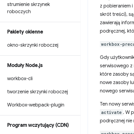
strumienie skrzynek
z pobieraniem 
roboczych
skrót treści), 
zawierają infor
podręcznej, kt
Pakiety okienne
workbox-prec
okno-skrzynki roboczej
Gdy użytkownik
Moduły Node
.
js
serwisowego z 
które zasoby s
workbox-cli
nowe zasoby lu
nowego serwisu
tworzenie skrzynki roboczej
Ten nowy serwi
Workbox-webpack-plugin
activate
. W 
podręcznej nie
Program wczytujący (CDN)
workbox-prec