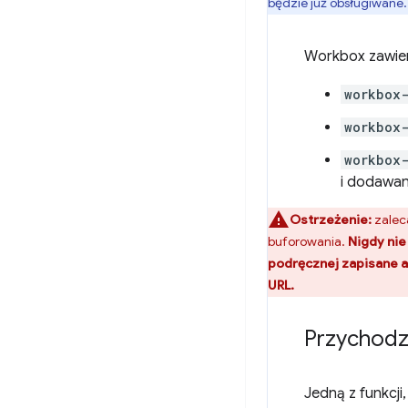
będzie już obsługiwane.
Workbox zawiera
workbox
workbox
workbox-
i dodawan
Ostrzeżenie:
zalec
buforowania.
Nigdy nie
podręcznej zapisane a
URL.
Przychodzą
Jedną z funkcji