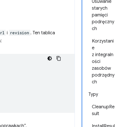
Usuwanie
starych
pamięci
podręczny
ch
rl
i
revision
. Ten tablica
:
Korzystani
e
z integraln
ości
zasobów
podrzędny
ch
Typy
CleanupRe
sult
„poprawkach”.
InstallResul