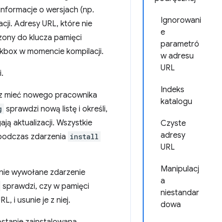
informacje o wersjach (np.
Ignorowani
cji. Adresy URL, które nie
e
zony do klucza pamięci
parametró
kbox w momencie kompilacji.
w adresu
URL
.
Indeks
esz mieć nowego pracownika
katalogu
g
sprawdzi nową listę i określi,
ą aktualizacji. Wszystkie
Czyste
adresy
 podczas zdarzenia
install
URL
Manipulacj
anie wywołane zdarzenie
a
sprawdzi, czy w pamięci
niestandar
 i usunie je z niej.
dowa