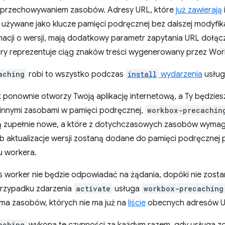
i przechowywaniem zasobów. Adresy URL, które
już zawierają
są używane jako klucze pamięci podręcznej bez dalszej modyfika
macji o wersji, mają dodatkowy parametr zapytania URL dołąc
óry reprezentuje ciąg znaków treści wygenerowany przez Wor
aching
robi to wszystko podczas
install
wydarzenia
usługi
 ponownie otworzy Twoją aplikację internetową, a Ty będzi
innymi zasobami w pamięci podręcznej,
workbox-precachin
ą zupełnie nowe, a które z dotychczasowych zasobów wymagaj
b aktualizacje wersji zostaną dodane do pamięci podręcznej
 workera.
s worker nie będzie odpowiadać na żądania, dopóki nie zost
przypadku zdarzenia
activate
usługa
workbox-precaching
 ma zasobów, których nie ma już na
liście
obecnych adresów URL,
aching