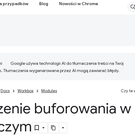
ia przypadków
Blog
Nowości w Chrome
Google używa technologii AI do tłumaczenia treści na Twój
k. Tłumaczenia wygenerowane przez AI mogą zawierać błędy.
Docs
Workbox
Modules
Czy te
zenie buforowania w 
czym