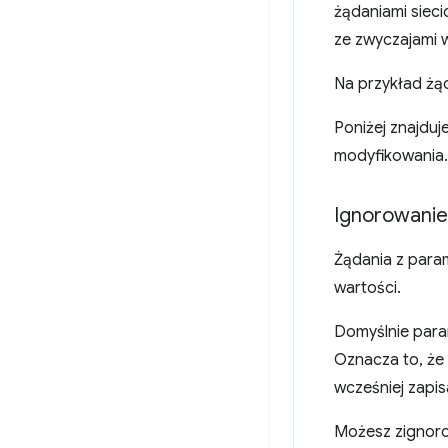
żądaniami siec
ze zwyczajami w
Na przykład żą
Poniżej znajduje
modyfikowania.
Ignorowani
Żądania z para
wartości.
Domyślnie para
Oznacza to, że
wcześniej zapi
Możesz zignoro