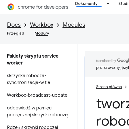
Dokumenty
Stud
Docs
Workbox
Modules
Przegląd
Moduły
Pakiety skryptu service
worker
preferowany języ
skrzynka robocza-
synchronizacja-w tle
Strona główna
Workbox-broadcast-update
twor
odpowiedź w pamięci
podręcznej skrzynki roboczej
robo
Rdzeń skrzynki roboczej