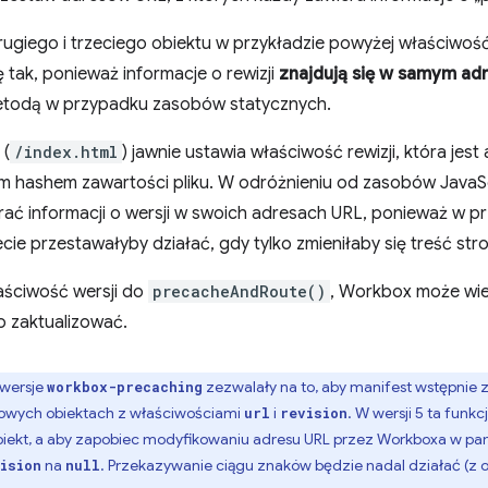
ugiego i trzeciego obiektu w przykładzie powyżej właściwoś
ię tak, ponieważ informacje o rewizji
znajdują się w samym ad
todą w przypadku zasobów statycznych.
 (
/index.html
) jawnie ustawia właściwość rewizji, która jes
hashem zawartości pliku. W odróżnieniu od zasobów JavaScr
ać informacji o wersji w swoich adresach URL, ponieważ w prz
ecie przestawałyby działać, gdy tylko zmieniłaby się treść stro
aściwość wersji do
precacheAndRoute()
, Workbox może wiedz
 zaktualizować.
wersje
zezwalały na to, aby manifest wstępnie 
workbox-precaching
owych obiektach z właściwościami
i
. W wersji 5 ta funk
url
revision
ekt, a aby zapobiec modyfikowaniu adresu URL przez Workboxa w pam
na
. Przekazywanie ciągu znaków będzie nadal działać (z os
ision
null