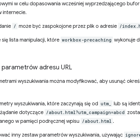
iowymi w celu dopasowania wcześniej wyprzedzającego bufor
 internecie.
danie
/
może być zaspokojone przez plik o adresie
/index.
 się lista manipulacji, które
workbox-precaching
wykonuje do
e parametrów adresu URL
metrami wyszukiwania można modyfikować, aby usunąć określ
metry wyszukiwania, które zaczynają się od
utm_
lub są iden
 żądanie dotyczące
/about.html?utm_campaign=abcd
zosta
sanego w pamięci podręcznej wpisu
/about.html
.
wać inny zestaw parametrów wyszukiwania, używając
ignor