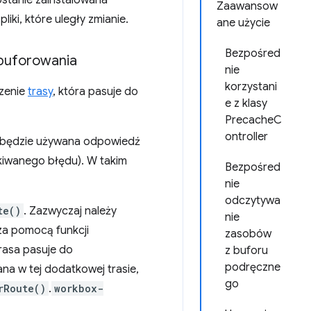
stanie zainstalowana
Zaawansow
iki, które uległy zmianie.
ane użycie
Bezpośred
 buforowania
nie
korzystani
zenie
trasy
, która pasuje do
e z klasy
PrecacheC
ontroller
 będzie używana odpowiedź
kiwanego błędu). W takim
Bezpośred
nie
odczytywa
te()
. Zazwyczaj należy
nie
za pomocą funkcji
zasobów
trasa pasuje do
z buforu
podręczne
na w tej dodatkowej trasie,
go
rRoute()
.
workbox-