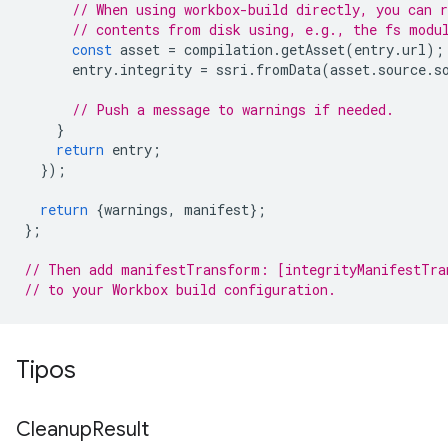
// When using workbox-build directly, you can 
// contents from disk using, e.g., the fs modu
const
asset
=
compilation
.
getAsset
(
entry
.
url
);
entry
.
integrity
=
ssri
.
fromData
(
asset
.
source
.
s
// Push a message to warnings if needed.
}
return
entry
;
});
return
{
warnings
,
manifest
};
};
// Then add manifestTransform: [integrityManifestTra
// to your Workbox build configuration.
Tipos
Cleanup
Result