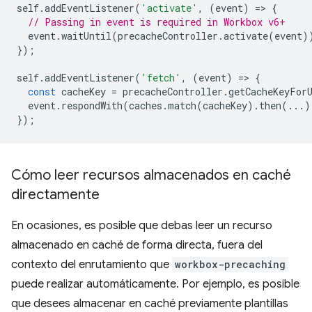
self
.
addEventListener
(
'activate'
,
(
event
)
=
>
{
// Passing in event is required in Workbox v6+
event
.
waitUntil
(
precacheController
.
activate
(
event
)
});
self
.
addEventListener
(
'fetch'
,
(
event
)
=
>
{
const
cacheKey
=
precacheController
.
getCacheKeyFor
event
.
respondWith
(
caches
.
match
(
cacheKey
).
then
(...)
});
Cómo leer recursos almacenados en caché
directamente
En ocasiones, es posible que debas leer un recurso
almacenado en caché de forma directa, fuera del
contexto del enrutamiento que
workbox-precaching
puede realizar automáticamente. Por ejemplo, es posible
que desees almacenar en caché previamente plantillas