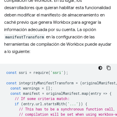
compilación de Workbox. En su lugar, los
desarrolladores que quieran habilitar esta funcionalidad
deben modificar el manifiesto de almacenamiento en
caché previo que genera Workbox para agregar la
información adecuada por su cuenta. La opción
manifestTransform
en la configuración de las
herramientas de compilación de Workbox puede ayudar
a lo siguiente:
const
ssri
=
require
(
'ssri'
);
const
integrityManifestTransform
=
(
originalManifest
const
warnings
=
[];
const
manifest
=
originalManifest
.
map
(
entry
=
>
{
// If some criteria match:
if
(
entry
.
url
.
startsWith
(
'...'
))
{
// This has to be a synchronous function call,
// compilation will be set when using workbox-