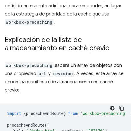
definido en esa ruta adicional para responder, en lugar
de la estrategia de prioridad de la caché que usa
workbox-precaching
.
Explicación de la lista de
almacenamiento en caché previo
workbox-precaching
espera un array de objetos con
una propiedad
url
y
revision
. A veces, este array se
denomina manifiesto de almacenamiento en caché
previo:
import
{
precacheAndRoute
}
from
'workbox-precaching'
;
precacheAndRoute
([
{
url
:
'/index.html'
,
revision
:
'383676'
},