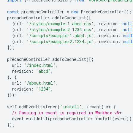
const
precacheController
=
new
PrecacheController
();
precacheController
.
addToCacheList
([
{
url
:
'/styles/example-1.abcd.css'
,
revision
:
null
{
url
:
'/styles/example-2.1234.css'
,
revision
:
null
{
url
:
'/scripts/example-1.abcd.js'
,
revision
:
null
{
url
:
'/scripts/example-2.1234.js'
,
revision
:
null
]);
precacheController
.
addToCacheList
([{
url
:
'/index.html'
,
revision
:
'abcd'
,
},
{
url
:
'/about.html'
,
revision
:
'1234'
,
}]);
self
.
addEventListener
(
'install'
,
(
event
)
=
>
{
// Passing in event is required in Workbox v6+
event
.
waitUntil
(
precacheController
.
install
(
event
))
});