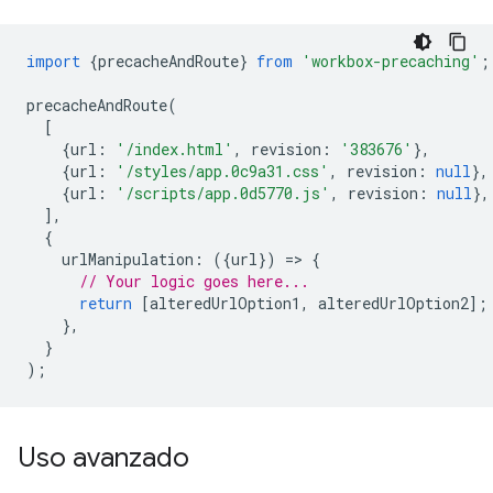
import
{
precacheAndRoute
}
from
'workbox-precaching'
;
precacheAndRoute
(
[
{
url
:
'/index.html'
,
revision
:
'383676'
},
{
url
:
'/styles/app.0c9a31.css'
,
revision
:
null
},
{
url
:
'/scripts/app.0d5770.js'
,
revision
:
null
},
],
{
urlManipulation
:
({
url
})
=
>
{
// Your logic goes here...
return
[
alteredUrlOption1
,
alteredUrlOption2
];
},
}
);
Uso avanzado