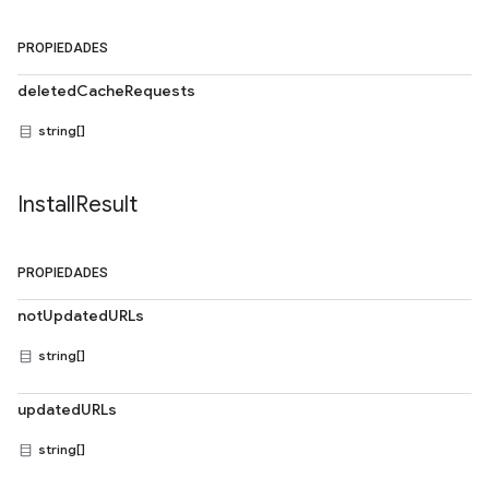
PROPIEDADES
deletedCacheRequests
string[]
Install
Result
PROPIEDADES
notUpdatedURLs
string[]
updatedURLs
string[]