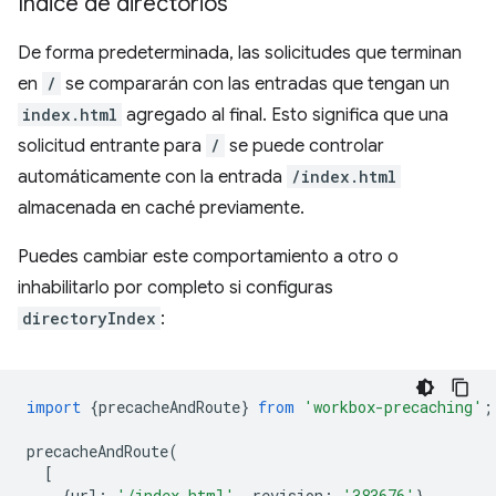
Índice de directorios
De forma predeterminada, las solicitudes que terminan
en
/
se compararán con las entradas que tengan un
index.html
agregado al final. Esto significa que una
solicitud entrante para
/
se puede controlar
automáticamente con la entrada
/index.html
almacenada en caché previamente.
Puedes cambiar este comportamiento a otro o
inhabilitarlo por completo si configuras
directoryIndex
:
import
{
precacheAndRoute
}
from
'workbox-precaching'
;
precacheAndRoute
(
[
{
url
:
'/index.html'
,
revision
:
'383676'
},