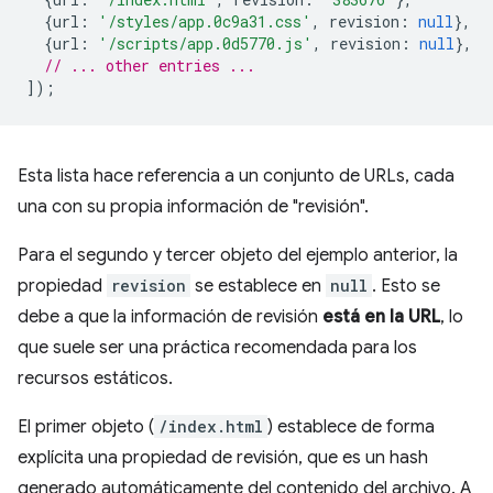
{
url
:
'/styles/app.0c9a31.css'
,
revision
:
null
},
{
url
:
'/scripts/app.0d5770.js'
,
revision
:
null
},
// ... other entries ...
]);
Esta lista hace referencia a un conjunto de URLs, cada
una con su propia información de "revisión".
Para el segundo y tercer objeto del ejemplo anterior, la
propiedad
revision
se establece en
null
. Esto se
debe a que la información de revisión
está en la URL
, lo
que suele ser una práctica recomendada para los
recursos estáticos.
El primer objeto (
/index.html
) establece de forma
explícita una propiedad de revisión, que es un hash
generado automáticamente del contenido del archivo. A