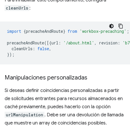
Para inhabilitar este comportamiento, configura
cleanUrls
:
import
{
precacheAndRoute
}
from
'workbox-precaching'
;
precacheAndRoute
([{
url
:
'/about.html'
,
revision
:
'b7
cleanUrls
:
false
,
});
Manipulaciones personalizadas
Si deseas definir coincidencias personalizadas a partir
de solicitudes entrantes para recursos almacenados en
caché previamente, puedes hacerlo con la opción
urlManipulation
. Debe ser una devolución de llamada
que muestre un array de coincidencias posibles.