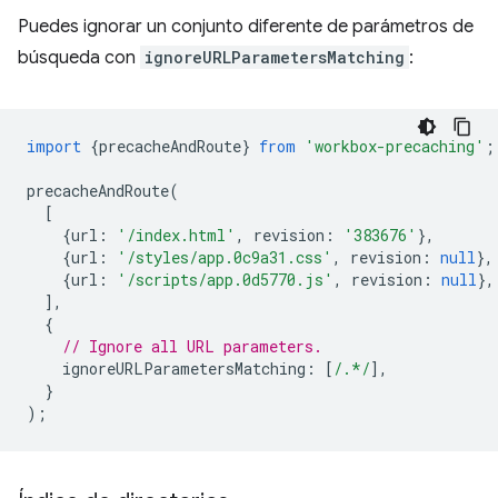
Puedes ignorar un conjunto diferente de parámetros de
búsqueda con
ignoreURLParametersMatching
:
import
{
precacheAndRoute
}
from
'workbox-precaching'
;
precacheAndRoute
(
[
{
url
:
'/index.html'
,
revision
:
'383676'
},
{
url
:
'/styles/app.0c9a31.css'
,
revision
:
null
},
{
url
:
'/scripts/app.0d5770.js'
,
revision
:
null
},
],
{
// Ignore all URL parameters.
ignoreURLParametersMatching
:
[
/.*/
],
}
);