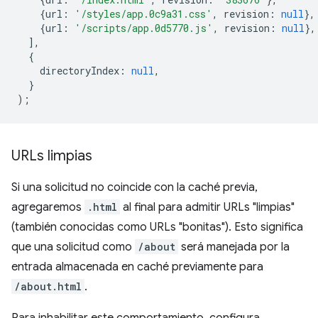
{
url
:
'/styles/app.0c9a31.css'
,
revision
:
null
},
{
url
:
'/scripts/app.0d5770.js'
,
revision
:
null
},
],
{
directoryIndex
:
null
,
}
);
URLs limpias
Si una solicitud no coincide con la caché previa,
agregaremos
.html
al final para admitir URLs "limpias"
(también conocidas como URLs "bonitas"). Esto significa
que una solicitud como
/about
será manejada por la
entrada almacenada en caché previamente para
/about.html
.