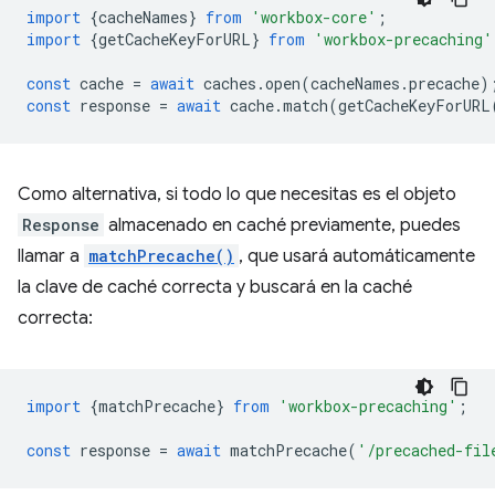
import
{
cacheNames
}
from
'workbox-core'
;
import
{
getCacheKeyForURL
}
from
'workbox-precaching'
const
cache
=
await
caches
.
open
(
cacheNames
.
precache
)
const
response
=
await
cache
.
match
(
getCacheKeyForURL
Como alternativa, si todo lo que necesitas es el objeto
Response
almacenado en caché previamente, puedes
llamar a
matchPrecache()
, que usará automáticamente
la clave de caché correcta y buscará en la caché
correcta:
import
{
matchPrecache
}
from
'workbox-precaching'
;
const
response
=
await
matchPrecache
(
'/precached-fil