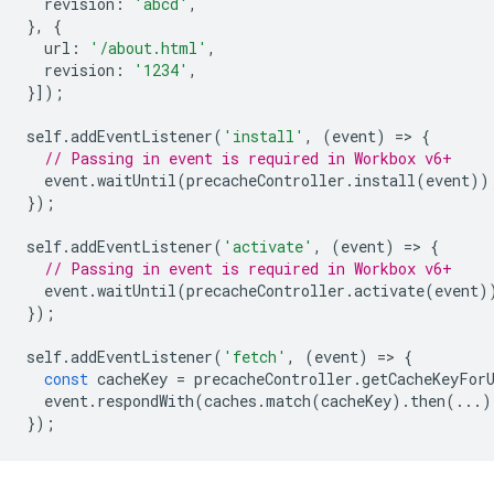
revision
:
'abcd'
,
},
{
url
:
'/about.html'
,
revision
:
'1234'
,
}]);
self
.
addEventListener
(
'install'
,
(
event
)
=
>
{
// Passing in event is required in Workbox v6+
event
.
waitUntil
(
precacheController
.
install
(
event
))
});
self
.
addEventListener
(
'activate'
,
(
event
)
=
>
{
// Passing in event is required in Workbox v6+
event
.
waitUntil
(
precacheController
.
activate
(
event
)
});
self
.
addEventListener
(
'fetch'
,
(
event
)
=
>
{
const
cacheKey
=
precacheController
.
getCacheKeyFor
event
.
respondWith
(
caches
.
match
(
cacheKey
).
then
(...)
});