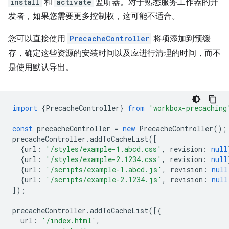
install
和
activate
监听器。对于熟悉服务工作器的开
发者，如果您需要更多控制权，这可能不适合。
您可以直接使用
PrecacheController
将项添加到预缓
存，确定这些资源的安装时间以及应进行清理的时间，而不
是使用默认导出。
import
{
PrecacheController
}
from
'workbox-precaching
const
precacheController
=
new
PrecacheController
();
precacheController
.
addToCacheList
([
{
url
:
'/styles/example-1.abcd.css'
,
revision
:
null
{
url
:
'/styles/example-2.1234.css'
,
revision
:
null
{
url
:
'/scripts/example-1.abcd.js'
,
revision
:
null
{
url
:
'/scripts/example-2.1234.js'
,
revision
:
null
]);
precacheController
.
addToCacheList
([{
url
:
'/index.html'
,