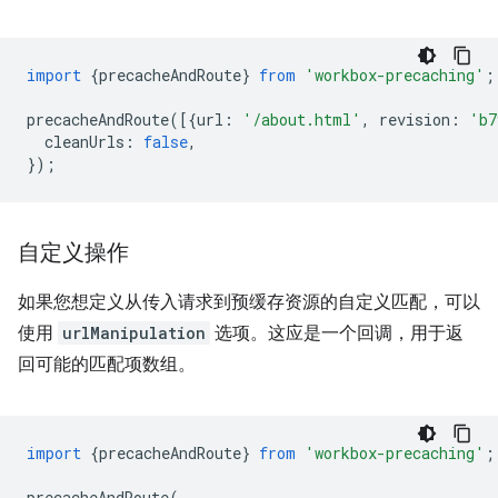
import
{
precacheAndRoute
}
from
'workbox-precaching'
;
precacheAndRoute
([{
url
:
'/about.html'
,
revision
:
'b7
cleanUrls
:
false
,
});
自定义操作
如果您想定义从传入请求到预缓存资源的自定义匹配，可以
使用
urlManipulation
选项。这应是一个回调，用于返
回可能的匹配项数组。
import
{
precacheAndRoute
}
from
'workbox-precaching'
;
precacheAndRoute
(