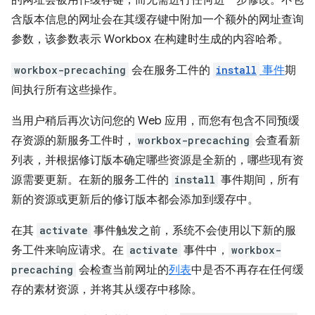
的网址会被用作缓存键，而无需进行任何进一步修改。不包
含版本信息的网址会在其缓存键中附加一个额外的网址查询
参数，该参数表示 Workbox 在构建时生成的内容哈希。
workbox-precaching
会在服务工件的
install
事件
期
间执行所有这些操作。
当用户稍后再次访问您的 Web 应用，而您有包含不同预缓
存资源的新服务工件时，
workbox-precaching
会查看新
列表，并根据修订版本确定哪些资源是全新的，哪些现有资
源需要更新。在新的服务工件的
install
事件期间，所有
新的资源或更新后的修订版本都会添加到缓存中。
在其
activate
事件触发之前，系统不会使用以下新的服
务工件来响应请求。在
activate
事件中，
workbox-
precaching
会检查当前网址的
列表
中是否不再存在任何缓
存的素材资源，并将其从缓存中移除。