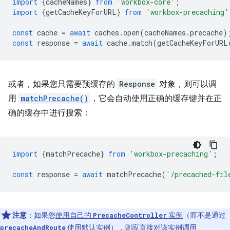
import
{
cacheNames
}
from
'workbox-core'
;
import
{
getCacheKeyForURL
}
from
'workbox-precaching'
const
cache
=
await
caches
.
open
(
cacheNames
.
precache
)
const
response
=
await
cache
.
match
(
getCacheKeyForURL
或者，如果您只需要预缓存的
Response
对象，则可以调
用
matchPrecache()
，它会自动使用正确的缓存键并在正
确的缓存中进行搜索：
import
{
matchPrecache
}
from
'workbox-precaching'
;
const
response
=
await
matchPrecache
(
'/precached-fil
注意
：如果您
使用自己的
实例
（而不是通过
PrecacheController
使用默认实例），则应直接对该实例调用
precacheAndRoute