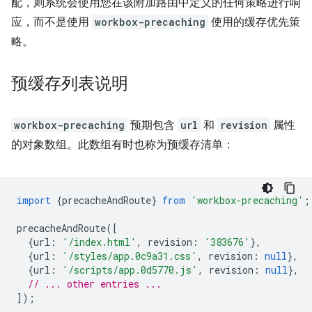
配，则系统会使用您在该附加路由中定义的任何策略进行响
应，而不是使用
workbox-precaching
使用的缓存优先策
略。
预缓存列表说明
workbox-precaching
预期包含
url
和
revision
属性
的对象数组。此数组有时也称为预缓存清单：
import
{
precacheAndRoute
}
from
'workbox-precaching'
;
precacheAndRoute
([
{
url
:
'/index.html'
,
revision
:
'383676'
},
{
url
:
'/styles/app.0c9a31.css'
,
revision
:
null
},
{
url
:
'/scripts/app.0d5770.js'
,
revision
:
null
},
// ... other entries ...
]);