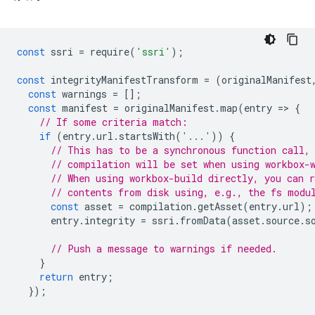
const
ssri
=
require
(
'ssri'
);
const
integrityManifestTransform
=
(
originalManifest
const
warnings
=
[];
const
manifest
=
originalManifest
.
map
(
entry
=
>
{
// If some criteria match:
if
(
entry
.
url
.
startsWith
(
'...'
))
{
// This has to be a synchronous function call,
// compilation will be set when using workbox-
// When using workbox-build directly, you can 
// contents from disk using, e.g., the fs modu
const
asset
=
compilation
.
getAsset
(
entry
.
url
);
entry
.
integrity
=
ssri
.
fromData
(
asset
.
source
.
s
// Push a message to warnings if needed.
}
return
entry
;
});