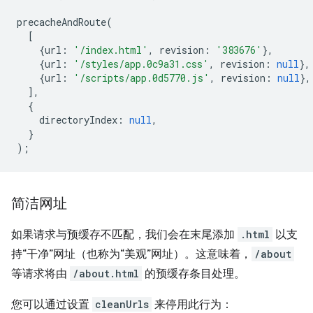
precacheAndRoute
(
[
{
url
:
'/index.html'
,
revision
:
'383676'
},
{
url
:
'/styles/app.0c9a31.css'
,
revision
:
null
},
{
url
:
'/scripts/app.0d5770.js'
,
revision
:
null
},
],
{
directoryIndex
:
null
,
}
);
简洁网址
如果请求与预缓存不匹配，我们会在末尾添加
.html
以支
持“干净”网址（也称为“美观”网址）。这意味着，
/about
等请求将由
/about.html
的预缓存条目处理。
您可以通过设置
cleanUrls
来停用此行为：