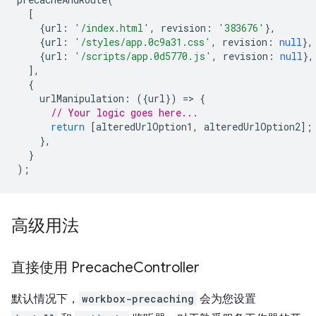
[
{
url
:
'/index.html'
,
revision
:
'383676'
},
{
url
:
'/styles/app.0c9a31.css'
,
revision
:
null
},
{
url
:
'/scripts/app.0d5770.js'
,
revision
:
null
},
],
{
urlManipulation
:
({
url
})
=
>
{
// Your logic goes here...
return
[
alteredUrlOption1
,
alteredUrlOption2
];
},
}
);
高级用法
直接使用 Precache
Controller
默认情况下，
workbox-precaching
会为您设置