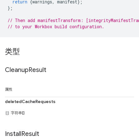
return
{
warnings
,
manifest
};
};
// Then add manifestTransform: [integrityManifestTra
// to your Workbox build configuration.
类型
Cleanup
Result
属性
deletedCacheRequests
字符串[]
Install
Result