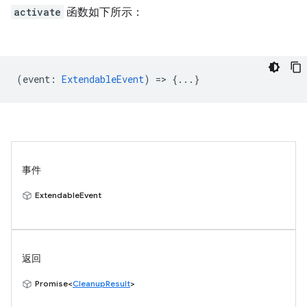
activate
函数如下所示：
(
event
:
ExtendableEvent
) => {...}
事件
ExtendableEvent
返回
Promise<
CleanupResult
>