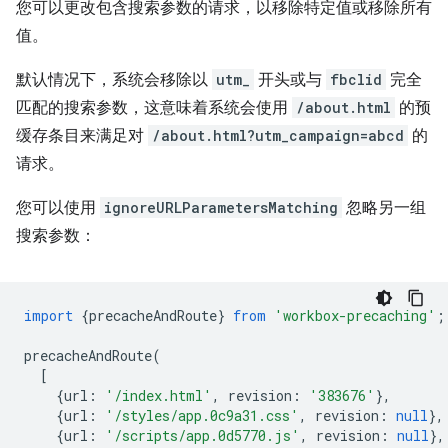
您可以更改包含搜索参数的请求，以移除特定值或移除所有
值。
默认情况下，系统会移除以
utm_
开头或与
fbclid
完全
匹配的搜索参数，这意味着系统会使用
/about.html
的预
缓存条目来满足对
/about.html?utm_campaign=abcd
的
请求。
您可以使用
ignoreURLParametersMatching
忽略另一组
搜索参数：
import
{
precacheAndRoute
}
from
'workbox-precaching'
;
precacheAndRoute
(
[
{
url
:
'/index.html'
,
revision
:
'383676'
},
{
url
:
'/styles/app.0c9a31.css'
,
revision
:
null
},
{
url
:
'/scripts/app.0d5770.js'
,
revision
:
null
},