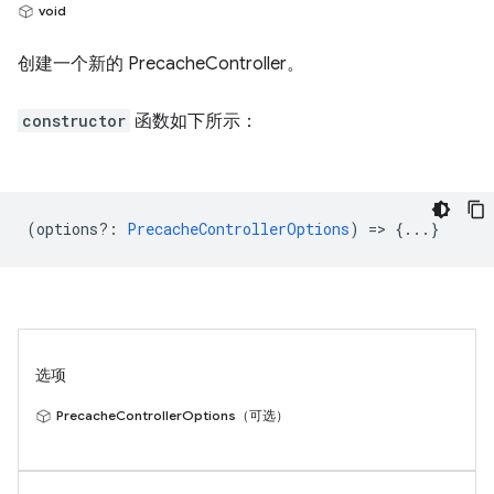
void
创建一个新的 PrecacheController。
constructor
函数如下所示：
(
options?
:
PrecacheControllerOptions
) => {...}
选项
PrecacheControllerOptions（可选）