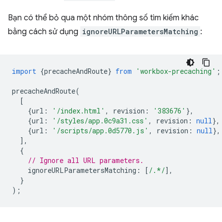
Bạn có thể bỏ qua một nhóm thông số tìm kiếm khác
bằng cách sử dụng
ignoreURLParametersMatching
:
import
{
precacheAndRoute
}
from
'workbox-precaching'
;
precacheAndRoute
(
[
{
url
:
'/index.html'
,
revision
:
'383676'
},
{
url
:
'/styles/app.0c9a31.css'
,
revision
:
null
},
{
url
:
'/scripts/app.0d5770.js'
,
revision
:
null
},
],
{
// Ignore all URL parameters.
ignoreURLParametersMatching
:
[
/.*/
],
}
);