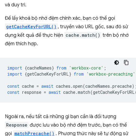
và duy trì.
Để lấy khoá bộ nhớ đệm chính xác, bạn có thể gọi
getCacheKeyForURL()
, truyền vào URL gốc, sau đó sử
dụng kết quả để thực hiện
cache.match()
trên bộ nhớ
đệm thích hợp.
import
{
cacheNames
}
from
'workbox-core'
;
import
{
getCacheKeyForURL
}
from
'workbox-precaching'
const
cache
=
await
caches
.
open
(
cacheNames
.
precache
)
const
response
=
await
cache
.
match
(
getCacheKeyForURL
Ngoài ra, nếu tất cả những gì bạn cần là đối tượng
Response
được lưu vào bộ nhớ đệm trước, bạn có thể
gọi
matchPrecache()
. Phương thức này sẽ tự động sử