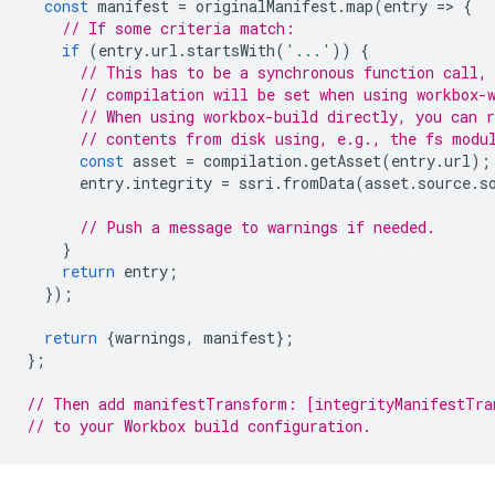
const
manifest
=
originalManifest
.
map
(
entry
=
>
{
// If some criteria match:
if
(
entry
.
url
.
startsWith
(
'...'
))
{
// This has to be a synchronous function call,
// compilation will be set when using workbox-
// When using workbox-build directly, you can 
// contents from disk using, e.g., the fs modu
const
asset
=
compilation
.
getAsset
(
entry
.
url
);
entry
.
integrity
=
ssri
.
fromData
(
asset
.
source
.
s
// Push a message to warnings if needed.
}
return
entry
;
});
return
{
warnings
,
manifest
};
};
// Then add manifestTransform: [integrityManifestTra
// to your Workbox build configuration.