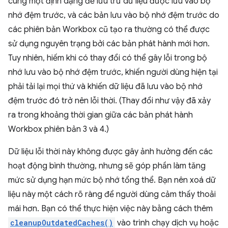
cùng một định dạng để lưu trữ dữ liệu được lưu vào bộ
nhớ đệm trước, và các bản lưu vào bộ nhớ đệm trước do
các phiên bản Workbox cũ tạo ra thường có thể được
sử dụng nguyên trạng bởi các bản phát hành mới hơn.
Tuy nhiên, hiếm khi có thay đổi có thể gây lỗi trong bộ
nhớ lưu vào bộ nhớ đệm trước, khiến người dùng hiện tại
phải tải lại mọi thứ và khiến dữ liệu đã lưu vào bộ nhớ
đệm trước đó trở nên lỗi thời. (Thay đổi như vậy đã xảy
ra trong khoảng thời gian giữa các bản phát hành
Workbox phiên bản 3 và 4.)
Dữ liệu lỗi thời này không được gây ảnh hưởng đến các
hoạt động bình thường, nhưng sẽ góp phần làm tăng
mức sử dụng hạn mức bộ nhớ tổng thể. Bạn nên xoá dữ
liệu này một cách rõ ràng để người dùng cảm thấy thoải
mái hơn. Bạn có thể thực hiện việc này bằng cách thêm
cleanupOutdatedCaches()
vào trình chạy dịch vụ hoặc