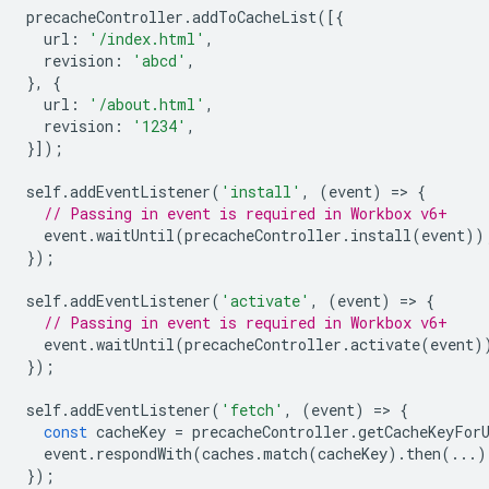
precacheController
.
addToCacheList
([{
url
:
'/index.html'
,
revision
:
'abcd'
,
},
{
url
:
'/about.html'
,
revision
:
'1234'
,
}]);
self
.
addEventListener
(
'install'
,
(
event
)
=
>
{
// Passing in event is required in Workbox v6+
event
.
waitUntil
(
precacheController
.
install
(
event
))
});
self
.
addEventListener
(
'activate'
,
(
event
)
=
>
{
// Passing in event is required in Workbox v6+
event
.
waitUntil
(
precacheController
.
activate
(
event
)
});
self
.
addEventListener
(
'fetch'
,
(
event
)
=
>
{
const
cacheKey
=
precacheController
.
getCacheKeyFor
event
.
respondWith
(
caches
.
match
(
cacheKey
).
then
(...)
});