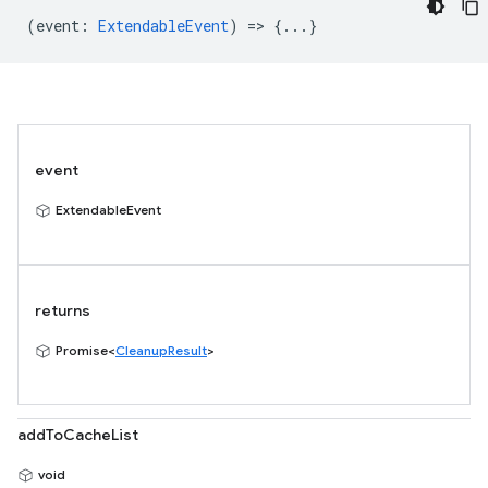
(
event
:
ExtendableEvent
) => {...}
event
ExtendableEvent
returns
Promise<
CleanupResult
>
addToCacheList
void