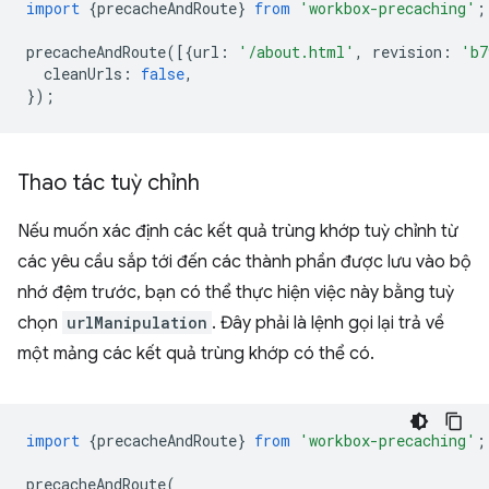
import
{
precacheAndRoute
}
from
'workbox-precaching'
;
precacheAndRoute
([{
url
:
'/about.html'
,
revision
:
'b7
cleanUrls
:
false
,
});
Thao tác tuỳ chỉnh
Nếu muốn xác định các kết quả trùng khớp tuỳ chỉnh từ
các yêu cầu sắp tới đến các thành phần được lưu vào bộ
nhớ đệm trước, bạn có thể thực hiện việc này bằng tuỳ
chọn
urlManipulation
. Đây phải là lệnh gọi lại trả về
một mảng các kết quả trùng khớp có thể có.
import
{
precacheAndRoute
}
from
'workbox-precaching'
;
precacheAndRoute
(