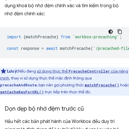
dụng khoá bộ nhớ đệm chính xác và tìm kiếm trong bộ
nhớ đệm chính xác:
import
{
matchPrecache
}
from
'workbox-precaching'
;
const
response
=
await
matchPrecache
(
'/precached-fil
Lưu ý:
Nếu đang
sử dụng thực thể
của riêng
PrecacheController
mình
, thay vì sử dụng thực thể mặc định thông qua
, bạn nên gọi phương thức
hoặc
precacheAndRoute
matchPrecache()
trực tiếp trên thực thể đó.
getCacheKeyForURL()
Dọn dẹp bộ nhớ đệm trước cũ
Hầu hết các bản phát hành của Workbox đều duy trì