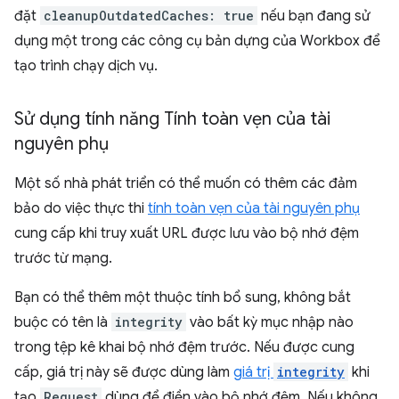
đặt
cleanupOutdatedCaches: true
nếu bạn đang sử
dụng một trong các công cụ bản dựng của Workbox để
tạo trình chạy dịch vụ.
Sử dụng tính năng Tính toàn vẹn của tài
nguyên phụ
Một số nhà phát triển có thể muốn có thêm các đảm
bảo do việc thực thi
tính toàn vẹn của tài nguyên phụ
cung cấp khi truy xuất URL được lưu vào bộ nhớ đệm
trước từ mạng.
Bạn có thể thêm một thuộc tính bổ sung, không bắt
buộc có tên là
integrity
vào bất kỳ mục nhập nào
trong tệp kê khai bộ nhớ đệm trước. Nếu được cung
cấp, giá trị này sẽ được dùng làm
giá trị
integrity
khi
tạo
Request
dùng để điền vào bộ nhớ đệm. Nếu không