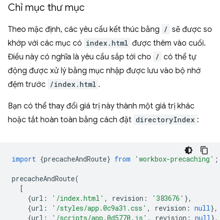
Chỉ mục thư mục
Theo mặc định, các yêu cầu kết thúc bằng
/
sẽ được so
khớp với các mục có
index.html
được thêm vào cuối.
Điều này có nghĩa là yêu cầu sắp tới cho
/
có thể tự
động được xử lý bằng mục nhập được lưu vào bộ nhớ
đệm trước
/index.html
.
Bạn có thể thay đổi giá trị này thành một giá trị khác
hoặc tắt hoàn toàn bằng cách đặt
directoryIndex
:
import
{
precacheAndRoute
}
from
'workbox-precaching'
;
precacheAndRoute
(
[
{
url
:
'/index.html'
,
revision
:
'383676'
},
{
url
:
'/styles/app.0c9a31.css'
,
revision
:
null
},
{
url
:
'/scripts/app.0d5770.js'
,
revision
:
null
},