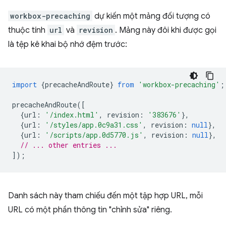
workbox-precaching
dự kiến một mảng đối tượng có
thuộc tính
url
và
revision
. Mảng này đôi khi được gọi
là tệp kê khai bộ nhớ đệm trước:
import
{
precacheAndRoute
}
from
'workbox-precaching'
;
precacheAndRoute
([
{
url
:
'/index.html'
,
revision
:
'383676'
},
{
url
:
'/styles/app.0c9a31.css'
,
revision
:
null
},
{
url
:
'/scripts/app.0d5770.js'
,
revision
:
null
},
// ... other entries ...
]);
Danh sách này tham chiếu đến một tập hợp URL, mỗi
URL có một phần thông tin "chỉnh sửa" riêng.