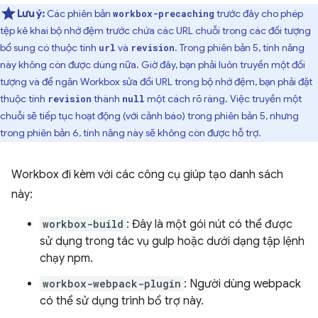
Lưu ý:
Các phiên bản
trước đây cho phép
workbox-precaching
tệp kê khai bộ nhớ đệm trước chứa các URL chuỗi trong các đối tượng
bổ sung có thuộc tính
và
. Trong phiên bản 5, tính năng
url
revision
này không còn được dùng nữa. Giờ đây, bạn phải luôn truyền một đối
tượng và để ngăn Workbox sửa đổi URL trong bộ nhớ đệm, bạn phải đặt
thuộc tính
thành
một cách rõ ràng. Việc truyền một
revision
null
chuỗi sẽ tiếp tục hoạt động (với cảnh báo) trong phiên bản 5, nhưng
trong phiên bản 6, tính năng này sẽ không còn được hỗ trợ.
Workbox đi kèm với các công cụ giúp tạo danh sách
này:
workbox-build
: Đây là một gói nút có thể được
sử dụng trong tác vụ gulp hoặc dưới dạng tập lệnh
chạy npm.
workbox-webpack-plugin
: Người dùng webpack
có thể sử dụng trình bổ trợ này.