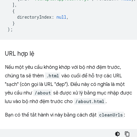
],
{
directoryIndex
:
null
,
}
);
URL hợp lệ
Nếu một yêu cầu không khớp với bộ nhớ đệm trước,
chúng ta sẽ thêm
.html
vào cuối để hỗ trợ các URL
"sạch" (còn gọi là URL "đẹp"). Điều này có nghĩa là một
yêu cầu như
/about
sẽ được xử lý bằng mục nhập được
lưu vào bộ nhớ đệm trước cho
/about.html
.
Bạn có thể tắt hành vi này bằng cách đặt
cleanUrls
: