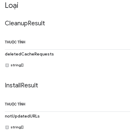
Loại
Cleanup
Result
THUỘC TÍNH
deletedCacheRequests
string[]
Install
Result
THUỘC TÍNH
notUpdatedURLs
string[]