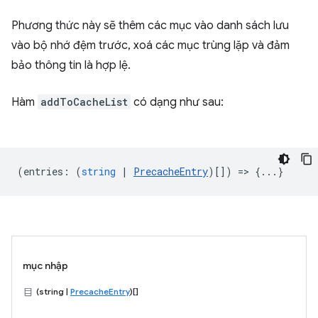
Phương thức này sẽ thêm các mục vào danh sách lưu
vào bộ nhớ đệm trước, xoá các mục trùng lặp và đảm
bảo thông tin là hợp lệ.
Hàm
addToCacheList
có dạng như sau:
(
entries
:
(
string
|
PrecacheEntry
)[]) => {...}
mục nhập
(string |
PrecacheEntry
)[]