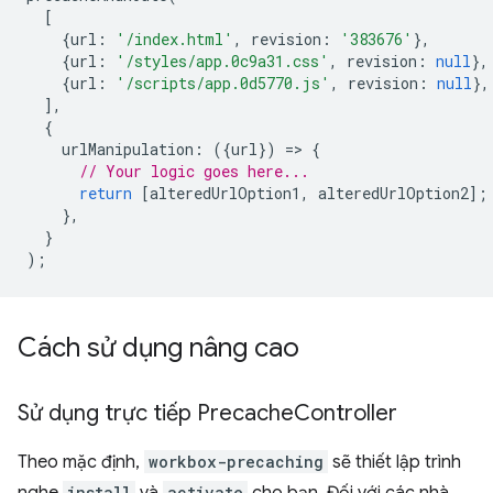
[
{
url
:
'/index.html'
,
revision
:
'383676'
},
{
url
:
'/styles/app.0c9a31.css'
,
revision
:
null
},
{
url
:
'/scripts/app.0d5770.js'
,
revision
:
null
},
],
{
urlManipulation
:
({
url
})
=
>
{
// Your logic goes here...
return
[
alteredUrlOption1
,
alteredUrlOption2
];
},
}
);
Cách sử dụng nâng cao
Sử dụng trực tiếp Precache
Controller
Theo mặc định,
workbox-precaching
sẽ thiết lập trình
install
activate