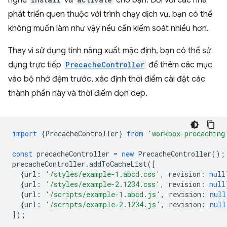
nghe
và
cho bạn. Đối với các nhà
phát triển quen thuộc với trình chạy dịch vụ, bạn có thể
không muốn làm như vậy nếu cần kiểm soát nhiều hơn.
Thay vì sử dụng tính năng xuất mặc định, bạn có thể sử
dụng trực tiếp
PrecacheController
để thêm các mục
vào bộ nhớ đệm trước, xác định thời điểm cài đặt các
thành phần này và thời điểm dọn dẹp.
import
{
PrecacheController
}
from
'workbox-precaching
const
precacheController
=
new
PrecacheController
();
precacheController
.
addToCacheList
([
{
url
:
'/styles/example-1.abcd.css'
,
revision
:
null
{
url
:
'/styles/example-2.1234.css'
,
revision
:
null
{
url
:
'/scripts/example-1.abcd.js'
,
revision
:
null
{
url
:
'/scripts/example-2.1234.js'
,
revision
:
null
]);