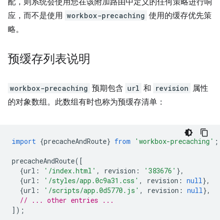
配，则系统会使用您在该附加路由中定义的任何策略进行响
应，而不是使用
workbox-precaching
使用的缓存优先策
略。
预缓存列表说明
workbox-precaching
预期包含
url
和
revision
属性
的对象数组。此数组有时也称为预缓存清单：
import
{
precacheAndRoute
}
from
'workbox-precaching'
;
precacheAndRoute
([
{
url
:
'/index.html'
,
revision
:
'383676'
},
{
url
:
'/styles/app.0c9a31.css'
,
revision
:
null
},
{
url
:
'/scripts/app.0d5770.js'
,
revision
:
null
},
// ... other entries ...
]);