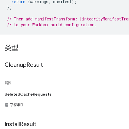
return
{
warnings
,
manifest
};
};
// Then add manifestTransform: [integrityManifestTra
// to your Workbox build configuration.
类型
Cleanup
Result
属性
deletedCacheRequests
字符串[]
Install
Result