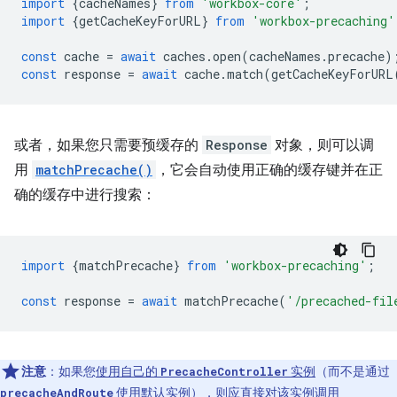
import
{
cacheNames
}
from
'workbox-core'
;
import
{
getCacheKeyForURL
}
from
'workbox-precaching'
const
cache
=
await
caches
.
open
(
cacheNames
.
precache
)
const
response
=
await
cache
.
match
(
getCacheKeyForURL
或者，如果您只需要预缓存的
Response
对象，则可以调
用
matchPrecache()
，它会自动使用正确的缓存键并在正
确的缓存中进行搜索：
import
{
matchPrecache
}
from
'workbox-precaching'
;
const
response
=
await
matchPrecache
(
'/precached-fil
注意
：如果您
使用自己的
实例
（而不是通过
PrecacheController
使用默认实例），则应直接对该实例调用
precacheAndRoute