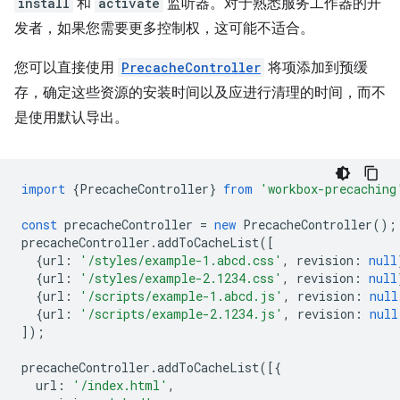
install
和
activate
监听器。对于熟悉服务工作器的开
发者，如果您需要更多控制权，这可能不适合。
您可以直接使用
PrecacheController
将项添加到预缓
存，确定这些资源的安装时间以及应进行清理的时间，而不
是使用默认导出。
import
{
PrecacheController
}
from
'workbox-precaching
const
precacheController
=
new
PrecacheController
();
precacheController
.
addToCacheList
([
{
url
:
'/styles/example-1.abcd.css'
,
revision
:
null
{
url
:
'/styles/example-2.1234.css'
,
revision
:
null
{
url
:
'/scripts/example-1.abcd.js'
,
revision
:
null
{
url
:
'/scripts/example-2.1234.js'
,
revision
:
null
]);
precacheController
.
addToCacheList
([{
url
:
'/index.html'
,