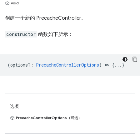
void
创建一个新的 PrecacheController。
constructor
函数如下所示：
(
options?
:
PrecacheControllerOptions
) => {...}
选项
PrecacheControllerOptions（可选）