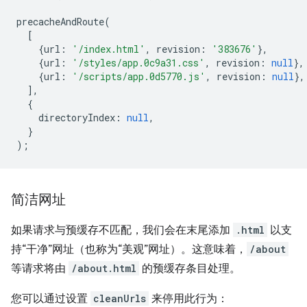
precacheAndRoute
(
[
{
url
:
'/index.html'
,
revision
:
'383676'
},
{
url
:
'/styles/app.0c9a31.css'
,
revision
:
null
},
{
url
:
'/scripts/app.0d5770.js'
,
revision
:
null
},
],
{
directoryIndex
:
null
,
}
);
简洁网址
如果请求与预缓存不匹配，我们会在末尾添加
.html
以支
持“干净”网址（也称为“美观”网址）。这意味着，
/about
等请求将由
/about.html
的预缓存条目处理。
您可以通过设置
cleanUrls
来停用此行为：