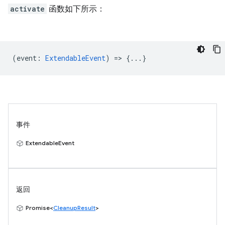
activate
函数如下所示：
(
event
:
ExtendableEvent
) => {...}
事件
ExtendableEvent
返回
Promise<
CleanupResult
>