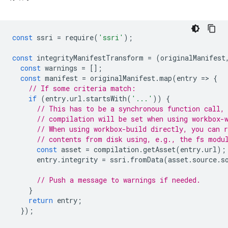
const
ssri
=
require
(
'ssri'
);
const
integrityManifestTransform
=
(
originalManifest
const
warnings
=
[];
const
manifest
=
originalManifest
.
map
(
entry
=
>
{
// If some criteria match:
if
(
entry
.
url
.
startsWith
(
'...'
))
{
// This has to be a synchronous function call,
// compilation will be set when using workbox-
// When using workbox-build directly, you can 
// contents from disk using, e.g., the fs modu
const
asset
=
compilation
.
getAsset
(
entry
.
url
);
entry
.
integrity
=
ssri
.
fromData
(
asset
.
source
.
s
// Push a message to warnings if needed.
}
return
entry
;
});