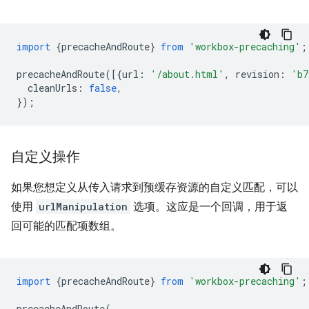
import
{
precacheAndRoute
}
from
'workbox-precaching'
;
precacheAndRoute
([{
url
:
'/about.html'
,
revision
:
'b7
cleanUrls
:
false
,
});
自定义操作
如果您想定义从传入请求到预缓存资源的自定义匹配，可以
使用
urlManipulation
选项。这应是一个回调，用于返
回可能的匹配项数组。
import
{
precacheAndRoute
}
from
'workbox-precaching'
;
precacheAndRoute
(