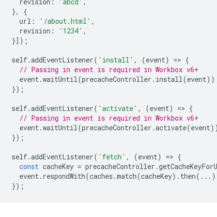
revision
:
'abcd'
,
},
{
url
:
'/about.html'
,
revision
:
'1234'
,
}]);
self
.
addEventListener
(
'install'
,
(
event
)
=
>
{
// Passing in event is required in Workbox v6+
event
.
waitUntil
(
precacheController
.
install
(
event
))
});
self
.
addEventListener
(
'activate'
,
(
event
)
=
>
{
// Passing in event is required in Workbox v6+
event
.
waitUntil
(
precacheController
.
activate
(
event
)
});
self
.
addEventListener
(
'fetch'
,
(
event
)
=
>
{
const
cacheKey
=
precacheController
.
getCacheKeyFor
event
.
respondWith
(
caches
.
match
(
cacheKey
).
then
(...)
});