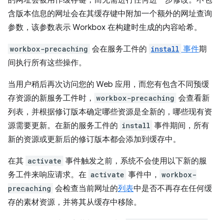
的网址会被用作缓存键，而无需进行任何进一步修改。不包
含版本信息的网址会在其缓存键中附加一个额外的网址查询
参数，该参数表示 Workbox 在构建时生成的内容哈希。
workbox-precaching
会在服务工件的
install
事件
期
间执行所有这些操作。
当用户稍后再次访问您的 Web 应用，而您有包含不同预缓
存资源的新服务工件时，
workbox-precaching
会查看新
列表，并根据修订版本确定哪些资源是全新的，哪些现有资
源需要更新。在新的服务工件的
install
事件期间，所有
新的资源或更新后的修订版本都会添加到缓存中。
在其
activate
事件触发之前，系统不会使用以下新的服
务工件来响应请求。在
activate
事件中，
workbox-
precaching
会检查当前网址的
列表
中是否不再存在任何缓
存的素材资源，并将其从缓存中移除。