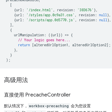
[
{
url
:
'/index.html'
,
revision
:
'383676'
},
{
url
:
'/styles/app.0c9a31.css'
,
revision
:
null
},
{
url
:
'/scripts/app.0d5770.js'
,
revision
:
null
},
],
{
urlManipulation
:
({
url
})
=
>
{
// Your logic goes here...
return
[
alteredUrlOption1
,
alteredUrlOption2
];
},
}
);
高级用法
直接使用 Precache
Controller
默认情况下，
workbox-precaching
会为您设置