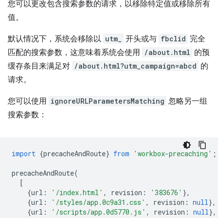
您可以更改包含搜索参数的请求，以移除特定值或移除所有
值。
默认情况下，系统会移除以
utm_
开头或与
fbclid
完全
匹配的搜索参数，这意味着系统会使用
/about.html
的预
缓存条目来满足对
/about.html?utm_campaign=abcd
的
请求。
您可以使用
ignoreURLParametersMatching
忽略另一组
搜索参数：
import
{
precacheAndRoute
}
from
'workbox-precaching'
;
precacheAndRoute
(
[
{
url
:
'/index.html'
,
revision
:
'383676'
},
{
url
:
'/styles/app.0c9a31.css'
,
revision
:
null
},
{
url
:
'/scripts/app.0d5770.js'
,
revision
:
null
},