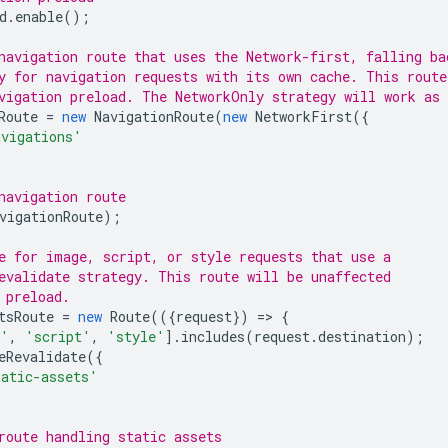
d
.
enable
();
navigation route that uses the Network-first, falling ba
y for navigation requests with its own cache. This route
vigation preload. The NetworkOnly strategy will work as 
Route
=
new
NavigationRoute
(
new
NetworkFirst
({
avigations'
navigation route
vigationRoute
);
e for image, script, or style requests that use a
evalidate strategy. This route will be unaffected
 preload.
tsRoute
=
new
Route
(({
request
})
=
>
{
e'
,
'script'
,
'style'
].
includes
(
request
.
destination
);
eRevalidate
({
tatic-assets'
route handling static assets