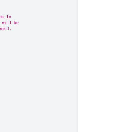
ck to
 will be
well.