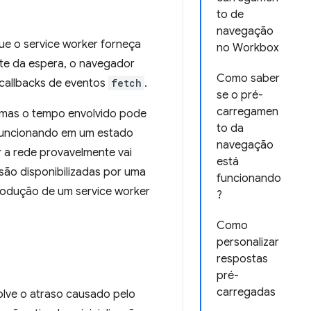
to de
navegação
ue o service worker forneça
no Workbox
rte da espera, o navegador
Como saber
 callbacks de eventos
fetch
.
se o pré-
carregamen
, mas o tempo envolvido pode
to da
 funcionando em um estado
navegação
 a rede provavelmente vai
está
ão disponibilizadas por uma
funcionando
trodução de um service worker
?
Como
personalizar
respostas
pré-
carregadas
lve o atraso causado pelo