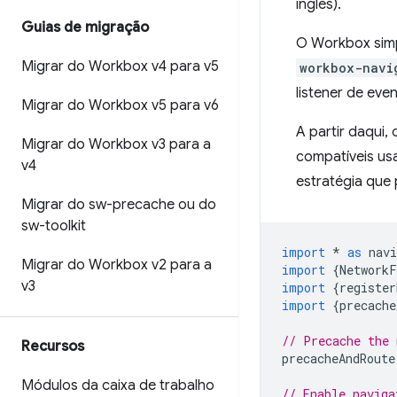
inglês).
Guias de migração
O Workbox simp
Migrar do Workbox v4 para v5
workbox-navi
listener de eve
Migrar do Workbox v5 para v6
A partir daqui
Migrar do Workbox v3 para a
compatíveis us
v4
estratégia que 
Migrar do sw-precache ou do
sw-toolkit
import
*
as
nav
Migrar do Workbox v2 para a
import
{
NetworkF
v3
import
{
register
import
{
precache
// Precache the 
Recursos
precacheAndRoute
Módulos da caixa de trabalho
// Enable naviga