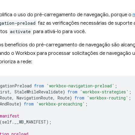
lifica o uso do pré-carregamento de navegação, porque o
gation-preload
faz as verificações necessárias de suporte a
ntos
activate
para ativá-lo para você.
, os benefícios do pré-carregamento de navegação são alca
ando o Workbox para processar solicitações de navegação 
prioriza a rede:
igationPreload
from
'workbox-navigation-preload'
;
irst
,
StaleWhileRevalidate
}
from
'workbox-strategies'
;
Route
,
NavigationRoute
,
Route
}
from
'workbox-routing'
;
AndRoute
}
from
'workbox-precaching'
;
manifest
(
self
.
__WB_MANIFEST
);
tion preload