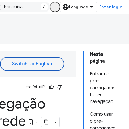
/
Fazer login
Nesta
página
Entrar no
pré-
Isso foi útil?
carregamen
to de
vegação
navegação
Como usar
 rede
o pré-
carregamen