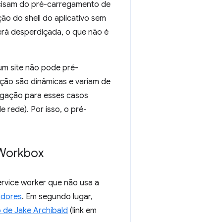
ecisam do pré-carregamento de
o do shell do aplicativo sem
erá desperdiçada, o que não é
m site não pode pré-
ção são dinâmicas e variam de
egação para esses casos
 rede). Por isso, o pré-
 Workbox
rvice worker que não usa a
adores
. Em segundo lugar,
o de Jake Archibald
(link em