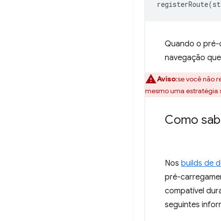
registerRoute
(
st
Quando o pré-c
navegação que
Aviso
:se você não r
mesmo uma estratégia s
Como sabe
Nos
builds de 
pré-carregame
compatível dur
seguintes info