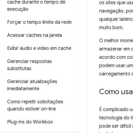
cache durante o tempo de
os sites que u
execução
navegação, por
qualquer latên
Forçar o tempo limite da rede
muito bom.
Acessar caches na janela
O melhor momen
Exibir áudio e vídeo em cache
armazenar em c
acordo com coi
Gerenciar respostas
podem usar uma 
substitutas
carregamento d
Gerenciar atualizações
imediatamente
Como usar
Como repetir solicitações
quando estiver on-line
É complicado u
tecnologia do 
Plug-ins do Workbox
pode ser difíci