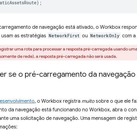
aticAssetsRoute
);
arregamento de navegação está ativado, o Workbox respond
 usam as estratégias
NetworkFirst
ou
NetworkOnly
com a 
egistrar uma rota para processar a resposta pré-carregada usando uma 
omente de rede), a resposta pré-carregada não será usada.
r se o pré-carregamento da navegação 
desenvolvimento
, o Workbox registra
muito
sobre o que ele faz
nto da navegação está funcionando no Workbox, abra o co
ante uma solicitação de navegação. Uma mensagem de regist
rmações: