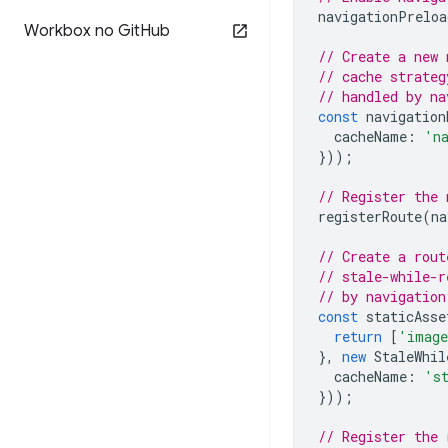
navigationPreloa
Workbox no Git
Hub
// Create a new 
// cache strateg
// handled by na
const
navigation
cacheName
:
'n
}));
// Register the 
registerRoute
(
na
// Create a rout
// stale-while-r
// by navigation
const
staticAsse
return
[
'imag
},
new
StaleWhil
cacheName
:
's
}));
// Register the 