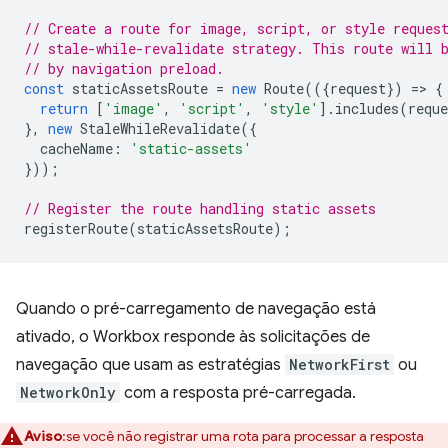
// Create a route for image, script, or style reques
// stale-while-revalidate strategy. This route will 
// by navigation preload.
const
staticAssetsRoute
=
new
Route
(({
request
})
=
>
{
return
[
'image'
,
'script'
,
'style'
].
includes
(
reque
},
new
StaleWhileRevalidate
({
cacheName
:
'static-assets'
}));
// Register the route handling static assets
registerRoute
(
staticAssetsRoute
);
Quando o pré-carregamento de navegação está
ativado, o Workbox responde às solicitações de
navegação que usam as estratégias
NetworkFirst
ou
NetworkOnly
com a resposta pré-carregada.
Aviso
:se você não registrar uma rota para processar a resposta