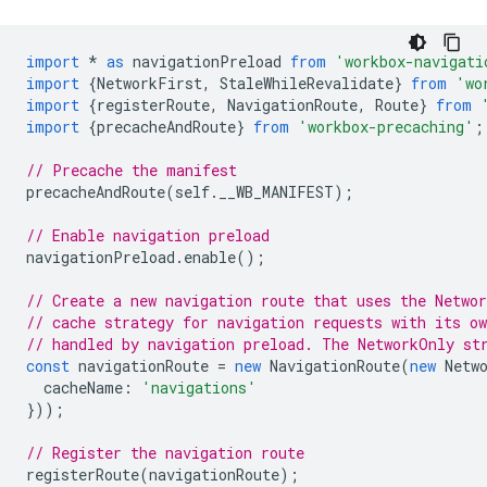
import
*
as
navigationPreload
from
'workbox-navigati
import
{
NetworkFirst
,
StaleWhileRevalidate
}
from
'wo
import
{
registerRoute
,
NavigationRoute
,
Route
}
from
import
{
precacheAndRoute
}
from
'workbox-precaching'
;
// Precache the manifest
precacheAndRoute
(
self
.
__WB_MANIFEST
);
// Enable navigation preload
navigationPreload
.
enable
();
// Create a new navigation route that uses the Networ
// cache strategy for navigation requests with its o
// handled by navigation preload. The NetworkOnly st
const
navigationRoute
=
new
NavigationRoute
(
new
Netw
cacheName
:
'navigations'
}));
// Register the navigation route
registerRoute
(
navigationRoute
);