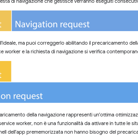
hiesta di navigazione che gestisce verranno eseguiti consecut
ll'ideale, ma puoi correggerlo abilitando il precaricamento de
vice worker e la richiesta di navigazione si verifica contempor
ricamento della navigazione rappresenti un'ottima ottimizzazio
service worker, non è una funzionalità da attivare in tutte le situa
shell dell'app prememorizzata non hanno bisogno del precaric