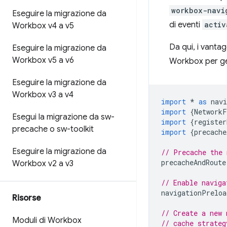
workbox-navi
Eseguire la migrazione da
di eventi
activ
Workbox v4 a v5
Da qui, i vanta
Eseguire la migrazione da
Workbox v5 a v6
Workbox per gest
Eseguire la migrazione da
Workbox v3 a v4
import
*
as
nav
import
{
NetworkF
Esegui la migrazione da sw-
import
{
register
precache o sw-toolkit
import
{
precache
Eseguire la migrazione da
// Precache the 
precacheAndRoute
Workbox v2 a v3
// Enable naviga
navigationPreloa
Risorse
// Create a new 
Moduli di Workbox
// cache strateg