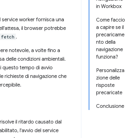
in Workbox
il service worker fornisca una
Come faccio
a capire se il
ell'attesa, il browser potrebbe
precaricame
fetch
.
nto della
navigazione
sere notevole, a volte fino a
funziona?
a delle condizioni ambientali.
eri questo tempo di avvio
Personalizza
 le richieste di navigazione che
zione delle
rcepibile.
risposte
precaricate
Conclusione
isolve il ritardo causato dal
ilitato, l'avvio del service