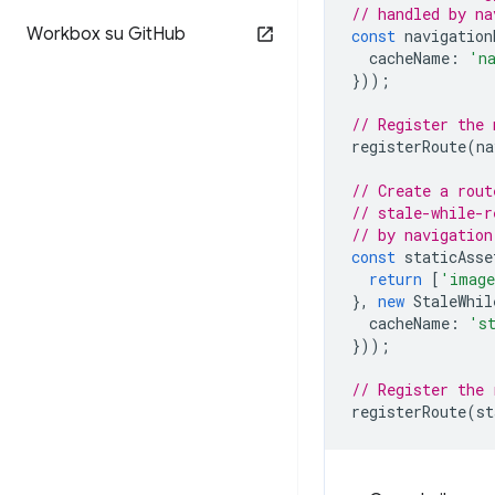
// handled by na
Workbox su Git
Hub
const
navigation
cacheName
:
'n
}));
// Register the 
registerRoute
(
na
// Create a rout
// stale-while-r
// by navigation
const
staticAsse
return
[
'imag
},
new
StaleWhil
cacheName
:
's
}));
// Register the 
registerRoute
(
st