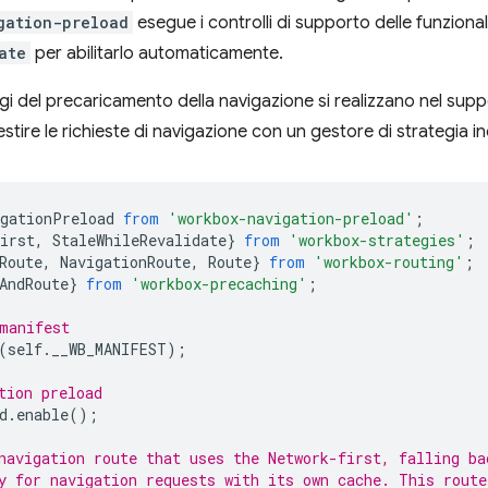
gation-preload
esegue i controlli di supporto delle funzionali
ate
per abilitarlo automaticamente.
ggi del precaricamento della navigazione si realizzano nel sup
ire le richieste di navigazione con un gestore di strategia in
igationPreload
from
'workbox-navigation-preload'
;
irst
,
StaleWhileRevalidate
}
from
'workbox-strategies'
;
Route
,
NavigationRoute
,
Route
}
from
'workbox-routing'
;
AndRoute
}
from
'workbox-precaching'
;
manifest
(
self
.
__WB_MANIFEST
);
tion preload
d
.
enable
();
navigation route that uses the Network-first, falling ba
y for navigation requests with its own cache. This route