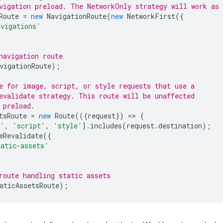
vigation preload. The NetworkOnly strategy will work as 
Route
=
new
NavigationRoute
(
new
NetworkFirst
({
avigations'
navigation route
vigationRoute
);
e for image, script, or style requests that use a
evalidate strategy. This route will be unaffected
 preload.
tsRoute
=
new
Route
(({
request
})
=
>
{
e'
,
'script'
,
'style'
].
includes
(
request
.
destination
);
eRevalidate
({
tatic-assets'
route handling static assets
aticAssetsRoute
);