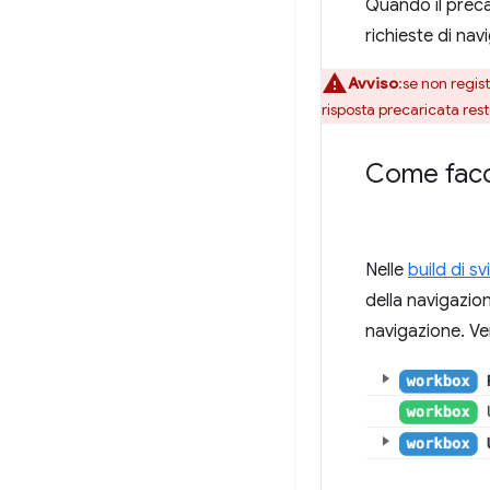
Quando il preca
richieste di nav
Avviso
:se non regist
risposta precaricata rest
Come facci
Nelle
build di s
della navigazio
navigazione. Ve