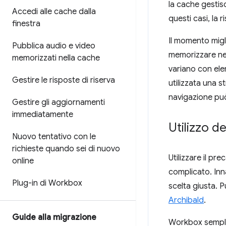
la cache gestisc
Accedi alle cache dalla
questi casi, la 
finestra
Il momento migl
Pubblica audio e video
memorizzare nel
memorizzati nella cache
variano con ele
Gestire le risposte di riserva
utilizzata una s
navigazione può
Gestire gli aggiornamenti
immediatamente
Utilizzo d
Nuovo tentativo con le
richieste quando sei di nuovo
Utilizzare il p
online
complicato. Inn
Plug-in di Workbox
scelta giusta. P
Archibald
.
Guide alla migrazione
Workbox semplif