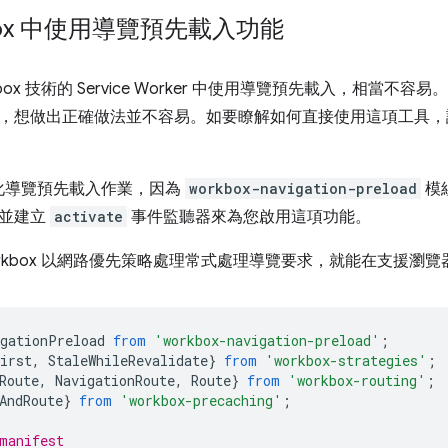
box 中使用導覽預先載入功能
box 技術的 Service Worker 中使用導覽預先載入，相當不容
，想做出正確做法並不容易。如要瞭解如何直接使用這項工具
可簡化導覽預先載入作業，因為
workbox-navigation-preload
模
，並建立
activate
事件監聽器來為您啟用這項功能。
orkbox 以網路優先策略處理常式處理導覽要求，就能在支援瀏
igationPreload
from
'workbox-navigation-preload'
;
irst
,
StaleWhileRevalidate
}
from
'workbox-strategies'
;
Route
,
NavigationRoute
,
Route
}
from
'workbox-routing'
;
AndRoute
}
from
'workbox-precaching'
;
manifest