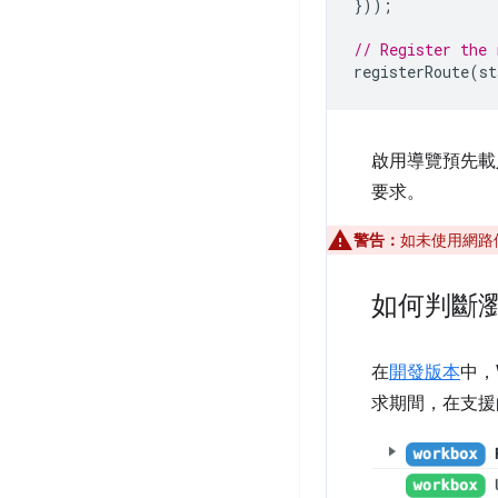
}));
// Register the 
registerRoute
(
st
啟用導覽預先載入
要求。
警告：
如未使用網路
如何判斷
在
開發版本
中，
求期間，在支援