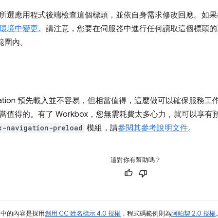
所選應用程式後端檢查這個標頭，並依自身需求修改回應。如果
環境中變更
。請注意，您要在伺服器中進行任何讀取這個標頭的
的範圍內。
igation 預先載入並不容易，但相當值得，這麼做可以確保服
當值得的。有了 Workbox，您無需耗費太多心力，就可以享
x-navigation-preload
模組，請
參閱其參考說明文件
。
這對你有幫助嗎？
面中的內容是採用
創用 CC 姓名標示 4.0 授權
，程式碼範例則為
阿帕契 2.0 授權