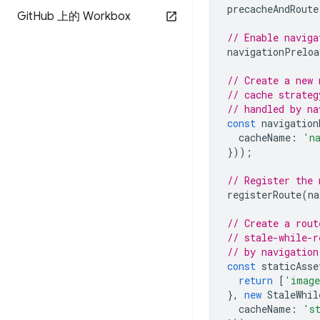
precacheAndRoute
Git
Hub 上的 Workbox
// Enable naviga
navigationPreloa
// Create a new 
// cache strateg
// handled by na
const
navigation
cacheName
:
'n
}));
// Register the 
registerRoute
(
na
// Create a rout
// stale-while-r
// by navigation
const
staticAsse
return
[
'imag
},
new
StaleWhil
cacheName
:
's