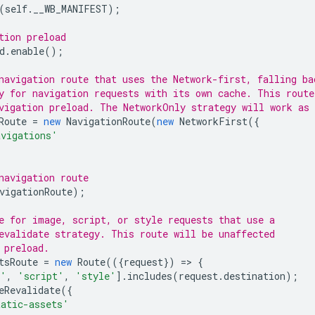
(
self
.
__WB_MANIFEST
);
tion preload
d
.
enable
();
navigation route that uses the Network-first, falling ba
y for navigation requests with its own cache. This route
vigation preload. The NetworkOnly strategy will work as 
Route
=
new
NavigationRoute
(
new
NetworkFirst
({
avigations'
navigation route
vigationRoute
);
e for image, script, or style requests that use a
evalidate strategy. This route will be unaffected
 preload.
tsRoute
=
new
Route
(({
request
})
=
>
{
e'
,
'script'
,
'style'
].
includes
(
request
.
destination
);
eRevalidate
({
tatic-assets'