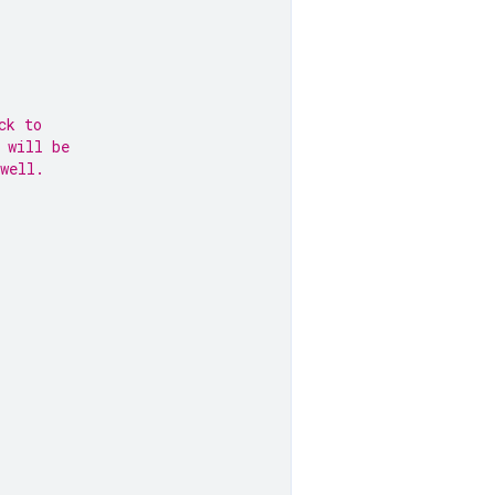
ck to
 will be
well.