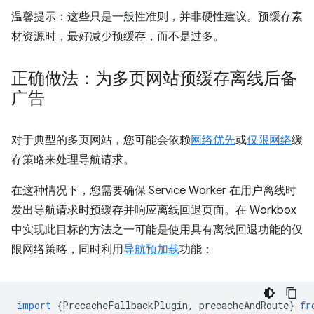
温馨提示：这些只是一般性准则，并非硬性建议。预缓存素
材资源时，最好减少预缓存，而不是过多。
正确做法：为多页网站预缓存离线后备
广告
对于典型的多页网站，您可能会依赖
网络优先
或
仅限网络
缓
存策略来处理导航请求。
在这种情况下，您需要确保 Service Worker 在用户离线时
发出导航请求时预缓存并响应离线回退页面。在 Workbox
中实现此目标的方法之一可能是使用具有离线回退功能的仅
限网络策略，同时利用
导航预加载
功能：
import
{
PrecacheFallbackPlugin
,
precacheAndRoute
}
fr