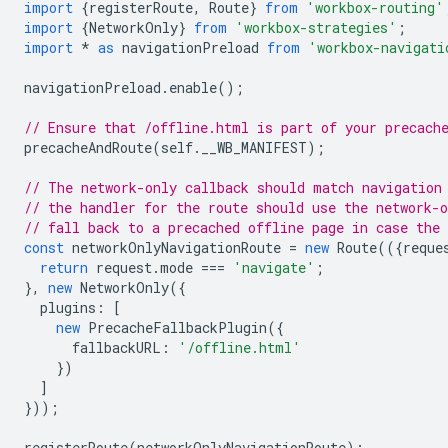
import
{
registerRoute
,
Route
}
from
'workbox-routing'
import
{
NetworkOnly
}
from
'workbox-strategies'
;
import
*
as
navigationPreload
from
'workbox-navigati
navigationPreload
.
enable
();
// Ensure that /offline.html is part of your precach
precacheAndRoute
(
self
.
__WB_MANIFEST
);
// The network-only callback should match navigation
// the handler for the route should use the network-o
// fall back to a precached offline page in case the 
const
networkOnlyNavigationRoute
=
new
Route
(({
reque
return
request
.
mode
===
'navigate'
;
},
new
NetworkOnly
({
plugins
:
[
new
PrecacheFallbackPlugin
({
fallbackURL
:
'/offline.html'
})
]
}));
registerRoute
(
networkOnlyNavigationRoute
);