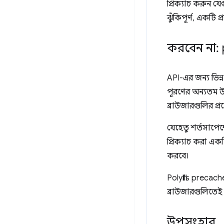
প্রিক্যাচ করুন য
ঝুঁকিপূর্ণ, একটি প
করবেন না: p
API-এর জন্য ভিন্
পূরণের অন্যতম উ
ব্রাউজারগুলির প
যেহেতু শর্তসাপে
প্রিক্যাচ করা এক
করবে।
Polyfills precac
ব্রাউজারগুলিতেই 
উপসংহার