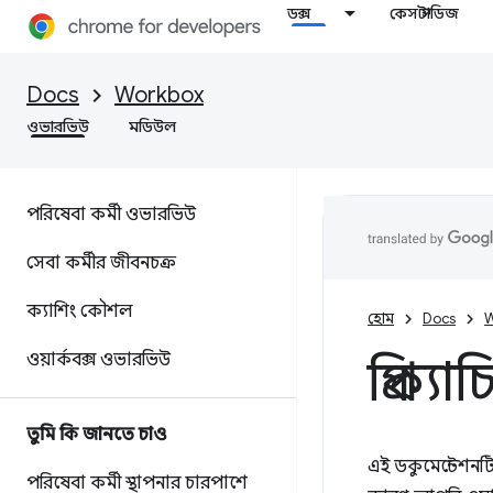
ডক্স
কেস স্টাডিজ
Docs
Workbox
ওভারভিউ
মডিউল
পরিষেবা কর্মী ওভারভিউ
সেবা কর্মীর জীবনচক্র
ক্যাশিং কৌশল
হোম
Docs
W
ওয়ার্কবক্স ওভারভিউ
প্রিক্
তুমি কি জানতে চাও
এই ডকুমেন্টেশনট
পরিষেবা কর্মী স্থাপনার চারপাশে