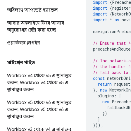
import
{
Precach
import
{
register
অবিলম্বে আপডেট হ্যান্ডেল
import
{
NetworkO
import
*
as
nav
আবার অনলাইনে ফিরে আসার
অনুরোধের চেষ্টা করা হচ্ছে
navigationPreloa
ওয়ার্কবক্স প্লাগইন
// Ensure that /
precacheAndRoute
// The network-o
মাইগ্রেশন গাইড
// the handler f
// fall back to 
Workbox v4 থেকে v5 এ স্থানান্তর
const
networkOnl
করুন
,
Workbox v4 থেকে v5 এ
return
request
স্থানান্তর করুন
},
new
NetworkOn
plugins
:
[
new
Precache
Workbox v5 থেকে v6 এ স্থানান্তর
fallbackUR
করুন
,
Workbox v5 থেকে v6 এ
})
স্থানান্তর করুন
]
}));
Workbox v3 থেকে v4 এ স্থানান্তর