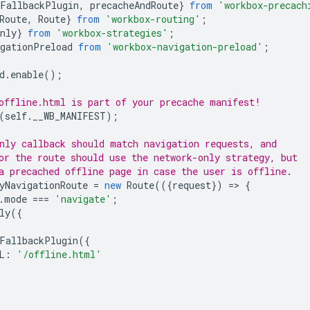
eFallbackPlugin
,
precacheAndRoute
}
from
'workbox-precach
Route
,
Route
}
from
'workbox-routing'
;
nly
}
from
'workbox-strategies'
;
igationPreload
from
'workbox-navigation-preload'
;
d
.
enable
();
offline.html is part of your precache manifest!
(
self
.
__WB_MANIFEST
);
nly callback should match navigation requests, and
or the route should use the network-only strategy, but
a precached offline page in case the user is offline.
yNavigationRoute
=
new
Route
(({
request
})
=
>
{
.
mode
===
'navigate'
;
ly
({
FallbackPlugin
({
L
:
'/offline.html'