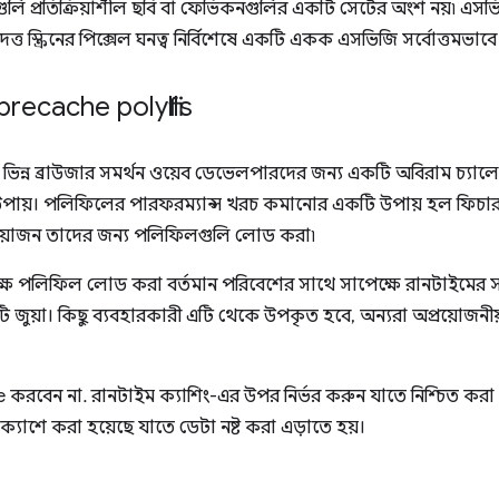
েগুলি প্রতিক্রিয়াশীল ছবি বা ফেভিকনগুলির একটি সেটের অংশ নয়৷ এসভি
্রদত্ত স্ক্রিনের পিক্সেল ঘনত্ব নির্বিশেষে একটি একক এসভিজি সর্বোত্তমভাব
recache polyfills
ন ভিন্ন ব্রাউজার সমর্থন ওয়েব ডেভেলপারদের জন্য একটি অবিরাম চ্যালে
পায়। পলিফিলের পারফরম্যান্স খরচ কমানোর একটি উপায় হল ফিচার চ
্রয়োজন তাদের জন্য পলিফিলগুলি লোড করা৷
ক্ষে পলিফিল লোড করা বর্তমান পরিবেশের সাথে সাপেক্ষে রানটাইমের 
টি জুয়া। কিছু ব্যবহারকারী এটি থেকে উপকৃত হবে, অন্যরা অপ্রয়োজনীয়
he করবেন না. রানটাইম ক্যাশিং-এর উপর নির্ভর করুন যাতে নিশ্চিত করা
ক্যাশে করা হয়েছে যাতে ডেটা নষ্ট করা এড়াতে হয়।