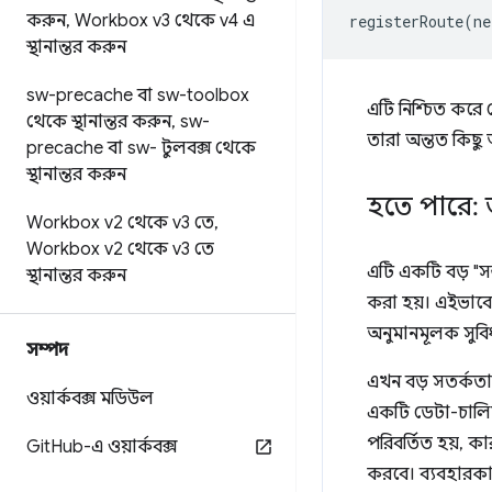
করুন
,
Workbox v3 থেকে v4 এ
registerRoute
(
ne
স্থানান্তর করুন
sw-precache বা sw-toolbox
এটি নিশ্চিত করে
থেকে স্থানান্তর করুন
,
sw-
তারা অন্তত কিছু
precache বা sw- টুলবক্স থেকে
স্থানান্তর করুন
হতে পারে: 
Workbox v2 থেকে v3 তে
,
Workbox v2 থেকে v3 তে
এটি একটি বড় "সম্
স্থানান্তর করুন
করা হয়। এইভাবে 
অনুমানমূলক সুবি
সম্পদ
এখন বড় সতর্কতা
ওয়ার্কবক্স মডিউল
একটি ডেটা-চালিত 
পরিবর্তিত হয়, ক
Git
Hub-এ ওয়ার্কবক্স
করবে। ব্যবহারকা