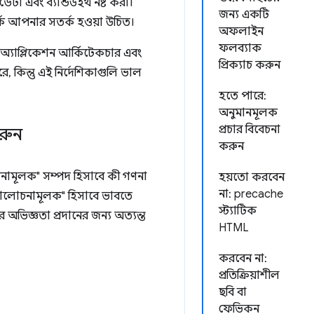
ডেটা এবং ব্যান্ডউইথ নষ্ট করা।
জন্য একটি
্কে আপনার সতর্ক হওয়া উচিত।
অফলাইন
ফলব্যাক
অ্যাপ্লিকেশন আর্কিটেকচার এবং
প্রিক্যাচ করুন
, কিন্তু এই নির্দেশিকাগুলি ভাল
হতে পারে:
অনুমানমূলক
প্রচার বিবেচনা
করুন
করুন
ালোচনামূলক" সম্পদ হিসাবে কী গণনা
হয়তো করবেন
না: precache
সমালোচনামূলক" হিসাবে ভাবতে
স্ট্যাটিক
র অভিজ্ঞতা প্রদানের জন্য অত্যন্ত
HTML
করবেন না:
প্রতিক্রিয়াশীল
ছবি বা
ফেভিকন