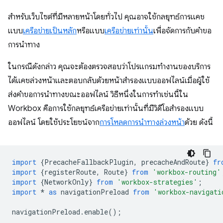
สําหรับเว็บไซต์ที่มีหลายหน้าโดยทั่วไป คุณอาจใช้กลยุทธ์การแคช
แบบ
เครือข่ายเป็นหลัก
หรือแบบ
เครือข่ายเท่านั้น
เพื่อจัดการกับคำขอ
การนำทาง
ในกรณีดังกล่าว คุณจะต้องตรวจสอบว่าโปรแกรมทำงานของบริการ
ได้แคชล่วงหน้าและตอบกลับด้วยหน้าสำรองแบบออฟไลน์เมื่อผู้ใช้
ส่งคำขอการนำทางขณะออฟไลน์ วิธีหนึ่งในการทำเช่นนี้ใน
Workbox คือการใช้กลยุทธ์เครือข่ายเท่านั้นที่มีวิดีโอสำรองแบบ
ออฟไลน์ โดยใช้ประโยชน์จาก
การโหลดการนำทางล่วงหน้า
ด้วย ดังนี้
import
{
PrecacheFallbackPlugin
,
precacheAndRoute
}
fr
import
{
registerRoute
,
Route
}
from
'workbox-routing'
import
{
NetworkOnly
}
from
'workbox-strategies'
;
import
*
as
navigationPreload
from
'workbox-navigati
navigationPreload
.
enable
();